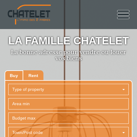
LA FAMILLE CHATELET
La bonne adresse pour vendre ou louer
vos biens
Buy
Rent
Type of property
Town/Post code