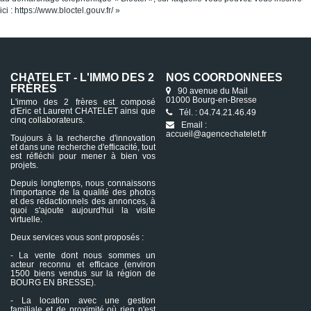
ici :
https://www.bloctel.gouv.fr/
»
CHATELET - L'IMMO DES 2
NOS COORDONNÉES
FRÈRES
90 avenue du Mail
01000 Bourg-en-Bresse
L'immo des 2 frères est composé
d'Eric et Laurent CHATELET ainsi que
Tél. : 04.74.21.46.49
cinq collaborateurs.
Email :
accueil@agencechatelet.fr
Toujours à la recherche d'innovation
et dans une recherche d'efficacité, tout
est réfléchi pour mener à bien vos
projets.
Depuis longtemps, nous connaissons
l'importance de la qualité des photos
et des rédactionnels des annonces, à
quoi s'ajoute aujourd'hui la visite
virtuelle.
Deux services vous sont proposés :
- La vente dont nous sommes un
acteur reconnu et efficace (environ
1500 biens vendus sur la région de
BOURG EN BRESSE).
- La location avec une gestion
familiale et de proximité où rien n'est