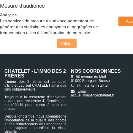
Mesure d'audience
Analytics
Les services de mesure d'audience permettent de
Act
générer des statistiques anonymes et aggrégées de
fréquentation utiles à l'amélioration de notre site.
Valider
CHATELET - L'IMMO DES 2
NOS COORDONNÉES
FRÈRES
90 avenue du Mail
01000 Bourg-en-Bresse
L'immo des 2 frères est composé
d'Eric et Laurent CHATELET ainsi que
Tél. : 04.74.21.46.49
cinq collaborateurs.
Email :
accueil@agencechatelet.fr
Toujours à la recherche d'innovation
et dans une recherche d'efficacité, tout
est réfléchi pour mener à bien vos
projets.
Depuis longtemps, nous connaissons
l'importance de la qualité des photos
et des rédactionnels des annonces, à
quoi s'ajoute aujourd'hui la visite
virtuelle.