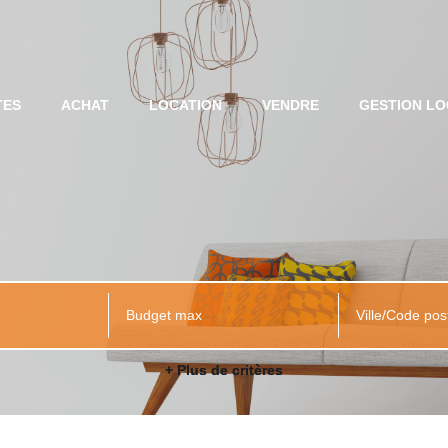
TES
ACHAT
LOCATION
VENDRE
GESTION LO
Ville/Code pos
+ Plus de critères