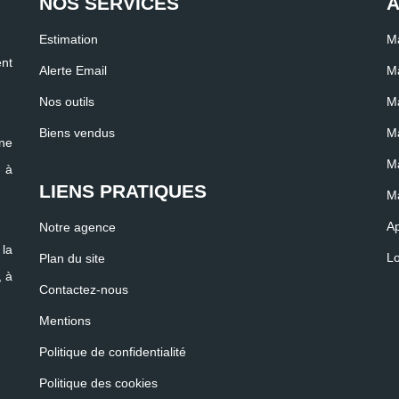
NOS SERVICES
A
Estimation
Ma
nt
Alerte Email
Ma
Nos outils
Ma
Biens vendus
Ma
ne
Ma
r à
LIENS PRATIQUES
Ma
Ap
Notre agence
 la
Lo
Plan du site
, à
Contactez-nous
Mentions
Politique de confidentialité
Politique des cookies