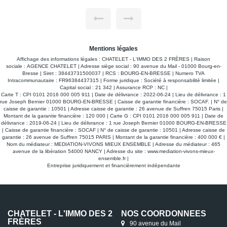
Mentions légales
Affichage des informations légales : CHATELET - L'IMMO DES 2 FRÈRES | Raison
sociale : AGENCE CHATELET | Adresse siège social : 90 avenue du Mail - 01000 Bourg-en-
Bresse | Siret : 38443731500037 | RCS : BOURG-EN-BRESSE | Numero TVA
Intracommunautaire : FR96384437315 | Forme juridique : Société à responsabilité limitée |
Capital social : 21 342 | Assurance RCP : NC |
Carte T : CPI 0101 2016 000 005 911 | Date de délivrance : 2022-06-24 | Lieu de délivrance : 1
rue Joseph Bernier 01000 BOURG-EN-BRESSE | Caisse de garantie financière : SOCAF. | N° de
caisse de garantie : 10501 | Adresse caisse de garantie : 26 avenue de Suffren 75015 Paris |
Montant de la garantie financière : 120 000 | Carte G : CPI 0101 2016 000 005 911 | Date de
délivrance : 2019-06-24 | Lieu de délivrance : 1 rue Joseph Bernier 01000 BOURG-EN-BRESSE
| Caisse de garantie financière : SOCAF | N° de caisse de garantie : 10501 | Adresse caisse de
garantie : 26 avenue de Suffren 75015 PARIS | Montant de la garantie financière : 400 000 € |
Nom du médiateur : MEDIATION-VIVONS MIEUX ENSEMBLE | Adresse du médiateur : 465
A LOUER EMPLACEMENT DE PARKING DANS SOUS SOL COPROPRIETE SECURISEE
avenue de la libération 54000 NANCY | Adresse du site :
www.mediation-vivons-mieux-
ensemble.fr
|
Loyer 74 €/mois
Entreprise juridiquement et financièrement indépendante
charges comprises **
BOURG EN BRESSE 01000
L'Agence Chatelet, l'immo des deux frères vous propose à la
location un emplacement de parking en sous-sol au 2ème
CHATELET - L'IMMO DES 2
NOS COORDONNÉES
niveau au coeur d'une copropriété sécurisée avec une porte
FRÈRES
automatique idéalement située à deux pas du centre-ville, au
90 avenue du Mail