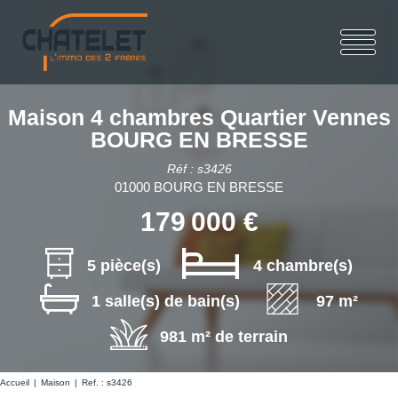
Maison 4 chambres Quartier Vennes
BOURG EN BRESSE
Réf : s3426
01000 BOURG EN BRESSE
179 000 €
5 pièce(s)
4 chambre(s)
1 salle(s) de bain(s)
97 m²
981 m² de terrain
Accueil
Maison
Ref. : s3426