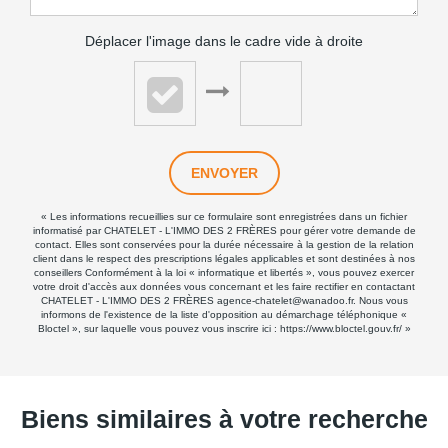
Déplacer l'image dans le cadre vide à droite
ENVOYER
« Les informations recueillies sur ce formulaire sont enregistrées dans un fichier
informatisé par CHATELET - L'IMMO DES 2 FRÈRES pour gérer votre demande de
contact. Elles sont conservées pour la durée nécessaire à la gestion de la relation
client dans le respect des prescriptions légales applicables et sont destinées à nos
conseillers Conformément à la loi « informatique et libertés », vous pouvez exercer
votre droit d'accès aux données vous concernant et les faire rectifier en contactant
CHATELET - L'IMMO DES 2 FRÈRES agence-chatelet@wanadoo.fr. Nous vous
informons de l'existence de la liste d'opposition au démarchage téléphonique «
Bloctel », sur laquelle vous pouvez vous inscrire ici :
https://www.bloctel.gouv.fr/
»
Biens similaires à votre recherche