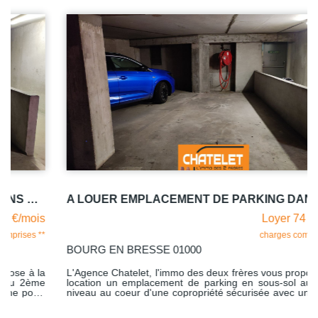
A LOUER EMPLACEMENT DE PARKING DANS SOUS SOL COPROPRIETE SECURISEE
Loyer 74 €/mois
charges comprises **
BOURG EN BRESSE 01000
L'Agence Chatelet, l'immo des deux frères vous propose à la
location un emplacement de parking en sous-sol au 2ème
niveau au coeur d'une copropriété sécurisée avec une porte
automatique idéalement située à deux pas du centre-ville, au
28 rue de la Grenouillère à Bourg-en-Bresse. Libre de suite.