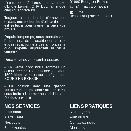
28 rue de la Grenouillère à Bourg-en-Bresse. Libre de suite.
01000 Bourg-en-Bresse
L'immo des 2 frères est composé
d'Eric et Laurent CHATELET ainsi que
Tél. : 04.74.21.46.49
cinq collaborateurs.
Email :
accueil@agencechatelet.fr
Toujours à la recherche d'innovation
et dans une recherche d'efficacité, tout
est réfléchi pour mener à bien vos
projets.
Depuis longtemps, nous connaissons
l'importance de la qualité des photos
et des rédactionnels des annonces, à
quoi s'ajoute aujourd'hui la visite
virtuelle.
Deux services vous sont proposés :
- La vente dont nous sommes un
acteur reconnu et efficace (environ
1500 biens vendus sur la région de
BOURG EN BRESSE).
- La location avec une gestion
familiale et de proximité où rien n'est
sous-traité (4 personnes dédiées et
400 lots environ).
NOS SERVICES
LIENS PRATIQUES
Estimation
Notre agence
Alerte Email
Plan du site
Nos outils
Contactez-nous
Biens vendus
Mentions