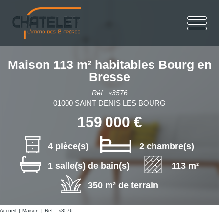
Maison 113 m² habitables Bourg en
Bresse
Réf : s3576
01000 SAINT DENIS LES BOURG
159 000 €
4 pièce(s)
2 chambre(s)
1 salle(s) de bain(s)
113 m²
350 m² de terrain
Accueil
Maison
Ref. : s3576