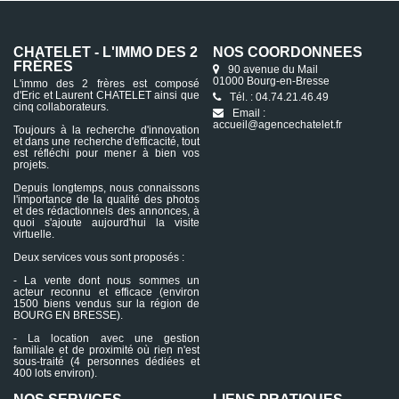
CHATELET - L'IMMO DES 2
NOS COORDONNÉES
FRÈRES
90 avenue du Mail
01000 Bourg-en-Bresse
L'immo des 2 frères est composé
d'Eric et Laurent CHATELET ainsi que
Tél. : 04.74.21.46.49
cinq collaborateurs.
Email :
accueil@agencechatelet.fr
Toujours à la recherche d'innovation
et dans une recherche d'efficacité, tout
est réfléchi pour mener à bien vos
projets.
Depuis longtemps, nous connaissons
l'importance de la qualité des photos
et des rédactionnels des annonces, à
quoi s'ajoute aujourd'hui la visite
virtuelle.
Deux services vous sont proposés :
- La vente dont nous sommes un
acteur reconnu et efficace (environ
1500 biens vendus sur la région de
BOURG EN BRESSE).
- La location avec une gestion
familiale et de proximité où rien n'est
sous-traité (4 personnes dédiées et
400 lots environ).