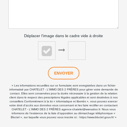
Déplacer l'image dans le cadre vide à droite
ENVOYER
« Les informations recueillies sur ce formulaire sont enregistrées dans un fichier
informatisé par CHATELET - L'IMMO DES 2 FRÈRES pour gérer votre demande de
contact. Elles sont conservées pour la durée nécessaire à la gestion de la relation
client dans le respect des prescriptions légales applicables et sont destinées à nos
conseillers Conformément à la loi « informatique et libertés », vous pouvez exercer
votre droit d'accès aux données vous concernant et les faire rectifier en contactant
CHATELET - L'IMMO DES 2 FRÈRES agence-chatelet@wanadoo.fr. Nous vous
informons de l'existence de la liste d'opposition au démarchage téléphonique «
Bloctel », sur laquelle vous pouvez vous inscrire ici :
https://www.bloctel.gouv.fr/
»