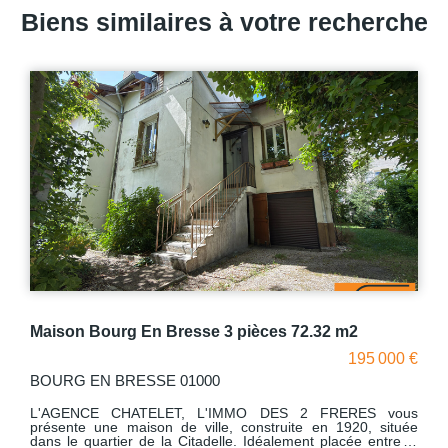
Biens similaires à votre recherche
Maison Bourg En Bresse année 30 à rénover
00 €
179 000 €
BOURG EN BRESSE 01000
ous
L'AGENCE CHATELET L'IMMO DES 2 FRÈRES vous
tuée
propose une maison des années 30 à rénover entièrement,
e le
alliant charme d'antan et potentiel exceptionnel. *