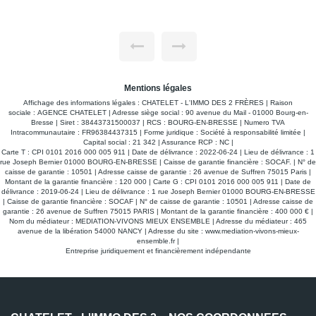
Emplacement idéal : Proche des lycées, du quartier animé
des Vennes et de la forêt de Seillon, pour un cadre de vie
pratique et agréable. * Architecture typique des années 30 :
Hauteurs sous plafond généreuses, larges ouvertures
lumineuses et une façade emblématique, pleine de
caractère. * Elle se compose de : - Rez-de-chaussée : Cave,
céder
atelier et garage. - 1er étage : Trois pièces + cuisine. - 2e
étage : Deux chambres + salle d'eau. * Projet à personnaliser
: Cette maison est à rénover totalement. * Découvrez cette
Mentions légales
maison en visite virtuelle en cliquant sur le lien dédié.
Affichage des informations légales : CHATELET - L'IMMO DES 2 FRÈRES | Raison
sociale : AGENCE CHATELET | Adresse siège social : 90 avenue du Mail - 01000 Bourg-en-
Bresse | Siret : 38443731500037 | RCS : BOURG-EN-BRESSE | Numero TVA
Intracommunautaire : FR96384437315 | Forme juridique : Société à responsabilité limitée |
Capital social : 21 342 | Assurance RCP : NC |
Carte T : CPI 0101 2016 000 005 911 | Date de délivrance : 2022-06-24 | Lieu de délivrance : 1
rue Joseph Bernier 01000 BOURG-EN-BRESSE | Caisse de garantie financière : SOCAF. | N° de
caisse de garantie : 10501 | Adresse caisse de garantie : 26 avenue de Suffren 75015 Paris |
Montant de la garantie financière : 120 000 | Carte G : CPI 0101 2016 000 005 911 | Date de
délivrance : 2019-06-24 | Lieu de délivrance : 1 rue Joseph Bernier 01000 BOURG-EN-BRESSE
| Caisse de garantie financière : SOCAF | N° de caisse de garantie : 10501 | Adresse caisse de
garantie : 26 avenue de Suffren 75015 PARIS | Montant de la garantie financière : 400 000 € |
Nom du médiateur : MEDIATION-VIVONS MIEUX ENSEMBLE | Adresse du médiateur : 465
avenue de la libération 54000 NANCY | Adresse du site :
www.mediation-vivons-mieux-
ensemble.fr
|
Entreprise juridiquement et financièrement indépendante