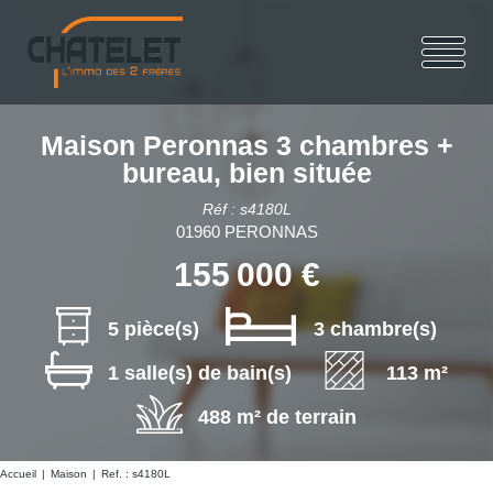
Maison Peronnas 3 chambres +
bureau, bien située
Réf : s4180L
01960 PERONNAS
155 000 €
5 pièce(s)
3 chambre(s)
1 salle(s) de bain(s)
113 m²
488 m² de terrain
Accueil
Maison
Ref. : s4180L