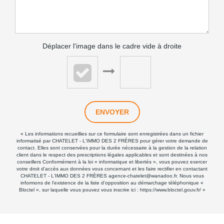
Déplacer l'image dans le cadre vide à droite
ENVOYER
« Les informations recueillies sur ce formulaire sont enregistrées dans un fichier
informatisé par CHATELET - L'IMMO DES 2 FRÈRES pour gérer votre demande de
contact. Elles sont conservées pour la durée nécessaire à la gestion de la relation
client dans le respect des prescriptions légales applicables et sont destinées à nos
conseillers Conformément à la loi « informatique et libertés », vous pouvez exercer
votre droit d'accès aux données vous concernant et les faire rectifier en contactant
CHATELET - L'IMMO DES 2 FRÈRES agence-chatelet@wanadoo.fr. Nous vous
informons de l'existence de la liste d'opposition au démarchage téléphonique «
Bloctel », sur laquelle vous pouvez vous inscrire ici :
https://www.bloctel.gouv.fr/
»