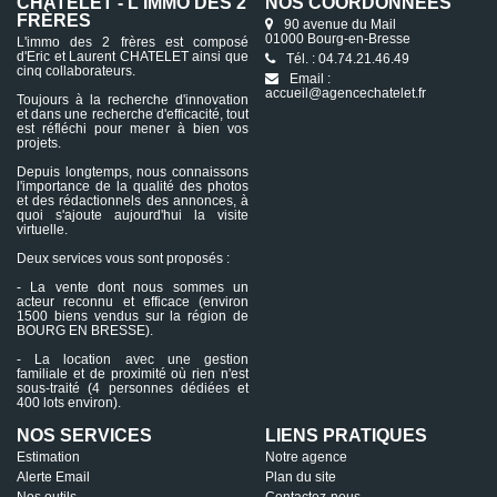
CHATELET - L'IMMO DES 2
NOS COORDONNÉES
FRÈRES
90 avenue du Mail
01000 Bourg-en-Bresse
L'immo des 2 frères est composé
d'Eric et Laurent CHATELET ainsi que
Tél. : 04.74.21.46.49
cinq collaborateurs.
Email :
accueil@agencechatelet.fr
Toujours à la recherche d'innovation
et dans une recherche d'efficacité, tout
est réfléchi pour mener à bien vos
projets.
Depuis longtemps, nous connaissons
l'importance de la qualité des photos
et des rédactionnels des annonces, à
quoi s'ajoute aujourd'hui la visite
virtuelle.
Deux services vous sont proposés :
- La vente dont nous sommes un
acteur reconnu et efficace (environ
1500 biens vendus sur la région de
BOURG EN BRESSE).
- La location avec une gestion
familiale et de proximité où rien n'est
sous-traité (4 personnes dédiées et
400 lots environ).
NOS SERVICES
LIENS PRATIQUES
Estimation
Notre agence
Alerte Email
Plan du site
Nos outils
Contactez-nous