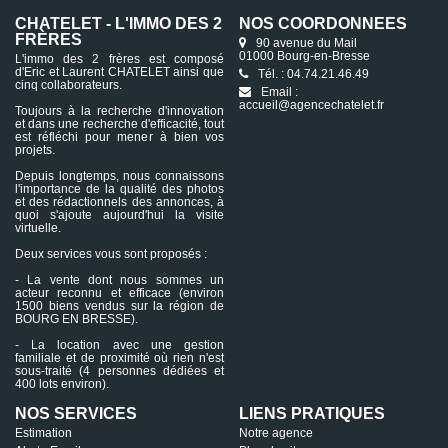
CHATELET - L'IMMO DES 2
NOS COORDONNÉES
FRÈRES
90 avenue du Mail
01000 Bourg-en-Bresse
L'immo des 2 frères est composé
d'Eric et Laurent CHATELET ainsi que
Tél. : 04.74.21.46.49
cinq collaborateurs.
Email :
accueil@agencechatelet.fr
Toujours à la recherche d'innovation
et dans une recherche d'efficacité, tout
est réfléchi pour mener à bien vos
projets.
Depuis longtemps, nous connaissons
l'importance de la qualité des photos
et des rédactionnels des annonces, à
quoi s'ajoute aujourd'hui la visite
virtuelle.
Deux services vous sont proposés :
- La vente dont nous sommes un
acteur reconnu et efficace (environ
1500 biens vendus sur la région de
BOURG EN BRESSE).
- La location avec une gestion
familiale et de proximité où rien n'est
sous-traité (4 personnes dédiées et
400 lots environ).
NOS SERVICES
LIENS PRATIQUES
Estimation
Notre agence