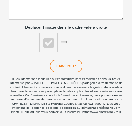
Déplacer l'image dans le cadre vide à droite
ENVOYER
« Les informations recueillies sur ce formulaire sont enregistrées dans un fichier
informatisé par CHATELET - L'IMMO DES 2 FRÈRES pour gérer votre demande de
contact. Elles sont conservées pour la durée nécessaire à la gestion de la relation
client dans le respect des prescriptions légales applicables et sont destinées à nos
conseillers Conformément à la loi « informatique et libertés », vous pouvez exercer
votre droit d'accès aux données vous concernant et les faire rectifier en contactant
CHATELET - L'IMMO DES 2 FRÈRES agence-chatelet@wanadoo.fr. Nous vous
informons de l'existence de la liste d'opposition au démarchage téléphonique «
Bloctel », sur laquelle vous pouvez vous inscrire ici :
https://www.bloctel.gouv.fr/
»