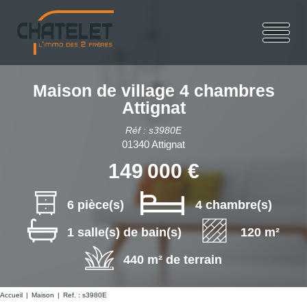
Maison de village 4 chambres
Attignat
Réf : s3980E
01340 Attignat
149 000 €
6 pièce(s)
4 chambre(s)
1 salle(s) de bain(s)
120 m²
440 m² de terrain
Accueil
Maison
Ref. : s3980E