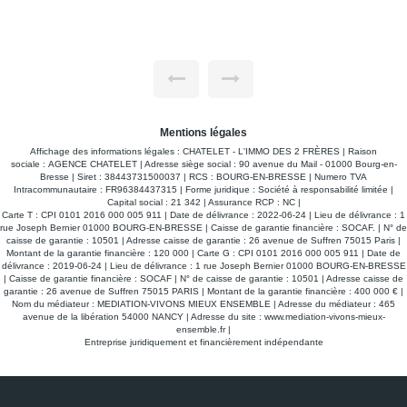
deux pas du quartier Bel-Air / Plateau de BOURG-EN-
BRESSE. * Découvrez la en visite virtuelle en cliquant sur le
lien dédié ! * Descriptif : - Architecture contemporaine : un bel
agrandissement récent a transformé son style côté jardin,
offrant une maison lumineuse et fonctionnelle. Rez-de-
chaussée : - Salon de 33 m² ouvrant sur le jardin grâce à de
grandes baies vitrées Buanderie, cellier, toilettes et garage
Premier étage : - Pièce de vie avec accès à un grand balcon
très apprécié des propriétaires 3 chambres, un bureau, une
salle de bains et un WC séparé Second étage : - Coin
parental indépendant avec une chambre de 20 m², une salle
Mentions légales
de bains avec WC et 2 greniers Extérieur : - Terrain de 1 057
Affichage des informations légales : CHATELET - L'IMMO DES 2 FRÈRES | Raison
m², bien arboré et offrant une implantation possible pour une
sociale : AGENCE CHATELET | Adresse siège social : 90 avenue du Mail - 01000 Bourg-en-
piscine - Emplacement très calme et indépendant * Travaux
Bresse | Siret : 38443731500037 | RCS : BOURG-EN-BRESSE | Numero TVA
récents et qualité d'entretien : - Menuiseries extérieures
Intracommunautaire : FR96384437315 | Forme juridique : Société à responsabilité limitée |
remplacées par du double vitrage performant - Installation
Capital social : 21 342 | Assurance RCP : NC |
d'une pompe à chaleur récente - Intérieur en très bon état -
Carte T : CPI 0101 2016 000 005 911 | Date de délivrance : 2022-06-24 | Lieu de délivrance : 1
Cuisine et salles de bains récentes * Atouts majeurs : -
rue Joseph Bernier 01000 BOURG-EN-BRESSE | Caisse de garantie financière : SOCAF. | N° de
Proximité immédiate du quartier Bel-Air / Plateau de BOURG-
caisse de garantie : 10501 | Adresse caisse de garantie : 26 avenue de Suffren 75015 Paris |
EN-BRESSE - 2 km de la gare et 1 km du lycée CARRIAT -
Montant de la garantie financière : 120 000 | Carte G : CPI 0101 2016 000 005 911 | Date de
Qualité de vie garantie par son emplacement et son
délivrance : 2019-06-24 | Lieu de délivrance : 1 rue Joseph Bernier 01000 BOURG-EN-BRESSE
environnement
| Caisse de garantie financière : SOCAF | N° de caisse de garantie : 10501 | Adresse caisse de
garantie : 26 avenue de Suffren 75015 PARIS | Montant de la garantie financière : 400 000 € |
Nom du médiateur : MEDIATION-VIVONS MIEUX ENSEMBLE | Adresse du médiateur : 465
avenue de la libération 54000 NANCY | Adresse du site :
www.mediation-vivons-mieux-
ensemble.fr
|
Entreprise juridiquement et financièrement indépendante