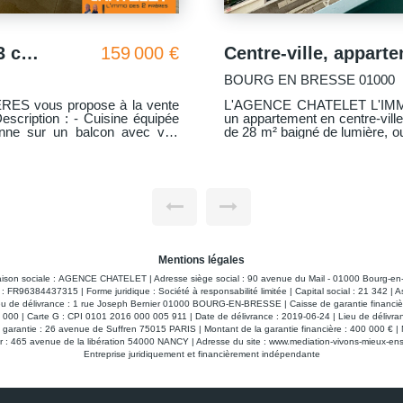
Centre-ville, appartement 3 chambres avec balcon filant
149 000 €
Bourg en Bresse 01000
S vous propose à la vente
L'AGENCE CHATELET, L'IMM
un studio Idéal pour location à un étudiant. Face gare & proche fac ! *
con filant sur toute la longueur
Pouvant être optimisé grâce à
d'aménager un lit en mezzani
étudiant ou un jeune actif ! * Travaux récents : Fenêtre neuve (janvier 2026)
et cabine de douche rénovée (février 2026). * Loyer
charges (idéal pour un invest
La locataire vient de donner sa dédite. * Visite virtuelle disp
légiée.
sur le lien dédié
Mentions légales
aison sociale : AGENCE CHATELET | Adresse siège social : 90 avenue du Mail - 01000 Bourg
: FR96384437315 | Forme juridique : Société à responsabilité limitée | Capital social : 21 342 | 
eu de délivrance : 1 rue Joseph Bernier 01000 BOURG-EN-BRESSE | Caisse de garantie financière
20 000 | Carte G : CPI 0101 2016 000 005 911 | Date de délivrance : 2019-06-24 | Lieu de dél
e de garantie : 26 avenue de Suffren 75015 PARIS | Montant de la garantie financière : 400 0
 : 465 avenue de la libération 54000 NANCY | Adresse du site :
www.mediation-vivons-mieux-ens
Entreprise juridiquement et financièrement indépendante