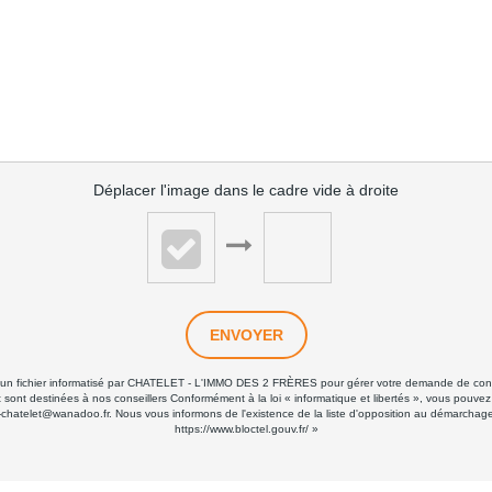
Déplacer l'image dans le cadre vide à droite
ENVOYER
ans un fichier informatisé par CHATELET - L'IMMO DES 2 FRÈRES pour gérer votre demande de conta
 et sont destinées à nos conseillers Conformément à la loi « informatique et libertés », vous pouve
elet@wanadoo.fr. Nous vous informons de l'existence de la liste d'opposition au démarchage tél
https://www.bloctel.gouv.fr/
»