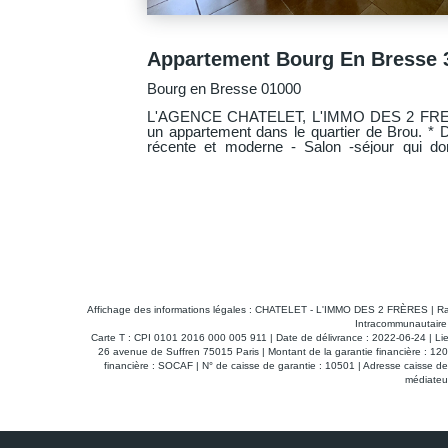
159 000 €
BOURG EN BRESSE 01000
se à la vente
L'AGENCE CHATELET L'IMMO DES 2 FRÈRE
un appartement en centre-ville. * Il se compose de : * Un grand salon-séjour
lcon avec vue
de 28 m² baigné de lumière, ouvrant sur un bal
de l'appartement * Trois chambres spacieuses et fonctionnelles * Cuisine
l'appartement,
séparée * Appartement à rafraîchir, offrant un potentiel de personnalisation
selon vos envies * Emplacement de choix : en plein coeur de ville, au calme,
opropriété bien
avec une vue dégagée et lumineuse * Parking non attribué dans la
copropriété * Visite virtuelle disponible en cliquant sur le lien dédié Un bien
rare alliant espace, luminosité et situation privi
Affichage des informations légales : CHATELET - L'IMMO DES 2 FRÈRES | R
Intracommunautaire 
Carte T : CPI 0101 2016 000 005 911 | Date de délivrance : 2022-06-24 | Li
26 avenue de Suffren 75015 Paris | Montant de la garantie financière : 1
financière : SOCAF | N° de caisse de garantie : 10501 | Adresse caiss
médiateur