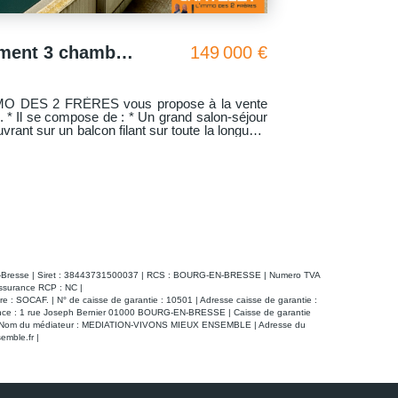
Appartement Bourg En Bresse idéal étudiant
58 000 €
BOURG EN B
O DES 2 FRERES vous propose à la vente
L'AGENCE C
appartement avec deux chambres, situé dans une copropriété avec
 une belle hauteur sous plafond (possibilité
ascenseur, bi
ne et un bureau en dessous). Parfait pour un
Jean Moulin. * Il se compose d'un séjour et salon sur grand balcon fermé,
cuisine ouver
 actuel : 321 € + 37 € de
déparé. Une cave. * Lumineux, menuiseries PVC double
issement locatif ou une première acquisition).
vitrage. * Du cachet : Parquet bois. * Exposition Est et Ouest avec une vue
onible en cliquant
très dégagée. * 
sur le lien "ac
complète depui
-en-Bresse | Siret : 38443731500037 | RCS : BOURG-EN-BRESSE | Numero TVA
Assurance RCP : NC |
 : SOCAF. | N° de caisse de garantie : 10501 | Adresse caisse de garantie :
ivrance : 1 rue Joseph Bernier 01000 BOURG-EN-BRESSE | Caisse de garantie
00 € | Nom du médiateur : MEDIATION-VIVONS MIEUX ENSEMBLE | Adresse du
emble.fr
|