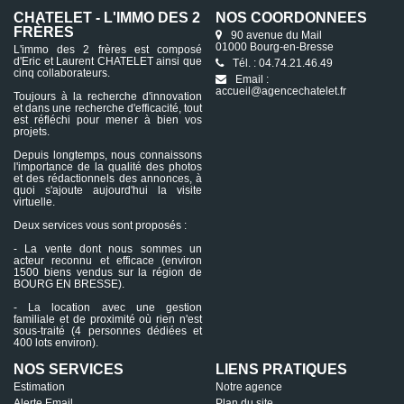
CHATELET - L'IMMO DES 2
NOS COORDONNÉES
FRÈRES
90 avenue du Mail
01000 Bourg-en-Bresse
L'immo des 2 frères est composé
d'Eric et Laurent CHATELET ainsi que
Tél. : 04.74.21.46.49
cinq collaborateurs.
Email :
accueil@agencechatelet.fr
Toujours à la recherche d'innovation
et dans une recherche d'efficacité, tout
est réfléchi pour mener à bien vos
projets.
Depuis longtemps, nous connaissons
l'importance de la qualité des photos
et des rédactionnels des annonces, à
quoi s'ajoute aujourd'hui la visite
virtuelle.
Deux services vous sont proposés :
- La vente dont nous sommes un
acteur reconnu et efficace (environ
1500 biens vendus sur la région de
BOURG EN BRESSE).
- La location avec une gestion
familiale et de proximité où rien n'est
sous-traité (4 personnes dédiées et
400 lots environ).
NOS SERVICES
LIENS PRATIQUES
Estimation
Notre agence
Alerte Email
Plan du site