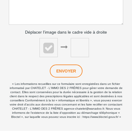
Déplacer l'image dans le cadre vide à droite
ENVOYER
« Les informations recueillies sur ce formulaire sont enregistrées dans un fichier
informatisé par CHATELET - L'IMMO DES 2 FRÈRES pour gérer votre demande de
contact. Elles sont conservées pour la durée nécessaire à la gestion de la relation
client dans le respect des prescriptions légales applicables et sont destinées à nos
conseillers Conformément à la loi « informatique et libertés », vous pouvez exercer
votre droit d'accès aux données vous concernant et les faire rectifier en contactant
CHATELET - L'IMMO DES 2 FRÈRES agence-chatelet@wanadoo.fr. Nous vous
informons de l'existence de la liste d'opposition au démarchage téléphonique «
Bloctel », sur laquelle vous pouvez vous inscrire ici :
https://www.bloctel.gouv.fr/
»