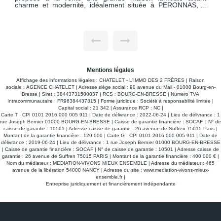
charme et modernité, idéalement située à PERONNAS, à
deux pas du quartier Bel-Air / Plateau de BOURG-EN-
BRESSE. * Découvrez la en visite virtuelle en cliquant sur le
lien dédié ! * Descriptif : - Architecture contemporaine : un bel
agrandissement récent a transformé son style côté jardin,
offrant une maison lumineuse et fonctionnelle. Rez-de-
chaussée : - Salon de 33 m² ouvrant sur le jardin grâce à de
grandes baies vitrées Buanderie, cellier, toilettes et garage
Premier étage : - Pièce de vie avec accès à un grand balcon
très apprécié des propriétaires 3 chambres, un bureau, une
Mentions légales
salle de bains et un WC séparé Second étage : - Coin
parental indépendant avec une chambre de 20 m², une salle
Affichage des informations légales : CHATELET - L'IMMO DES 2 FRÈRES | Raison
de bains avec WC et 2 greniers Extérieur : - Terrain de 1 057
sociale : AGENCE CHATELET | Adresse siège social : 90 avenue du Mail - 01000 Bourg-en-
m², bien arboré et offrant une implantation possible pour une
Bresse | Siret : 38443731500037 | RCS : BOURG-EN-BRESSE | Numero TVA
piscine - Emplacement très calme et indépendant * Travaux
Intracommunautaire : FR96384437315 | Forme juridique : Société à responsabilité limitée |
récents et qualité d'entretien : - Menuiseries extérieures
Capital social : 21 342 | Assurance RCP : NC |
remplacées par du double vitrage performant - Installation
Carte T : CPI 0101 2016 000 005 911 | Date de délivrance : 2022-06-24 | Lieu de délivrance : 1
d'une pompe à chaleur récente - Intérieur en très bon état -
rue Joseph Bernier 01000 BOURG-EN-BRESSE | Caisse de garantie financière : SOCAF. | N° de
Cuisine et salles de bains récentes * Atouts majeurs : -
caisse de garantie : 10501 | Adresse caisse de garantie : 26 avenue de Suffren 75015 Paris |
Proximité immédiate du quartier Bel-Air / Plateau de BOURG-
Montant de la garantie financière : 120 000 | Carte G : CPI 0101 2016 000 005 911 | Date de
EN-BRESSE - 2 km de la gare et 1 km du lycée CARRIAT -
délivrance : 2019-06-24 | Lieu de délivrance : 1 rue Joseph Bernier 01000 BOURG-EN-BRESSE
Qualité de vie garantie par son emplacement et son
| Caisse de garantie financière : SOCAF | N° de caisse de garantie : 10501 | Adresse caisse de
environnement
garantie : 26 avenue de Suffren 75015 PARIS | Montant de la garantie financière : 400 000 € |
Nom du médiateur : MEDIATION-VIVONS MIEUX ENSEMBLE | Adresse du médiateur : 465
avenue de la libération 54000 NANCY | Adresse du site :
www.mediation-vivons-mieux-
ensemble.fr
|
Entreprise juridiquement et financièrement indépendante