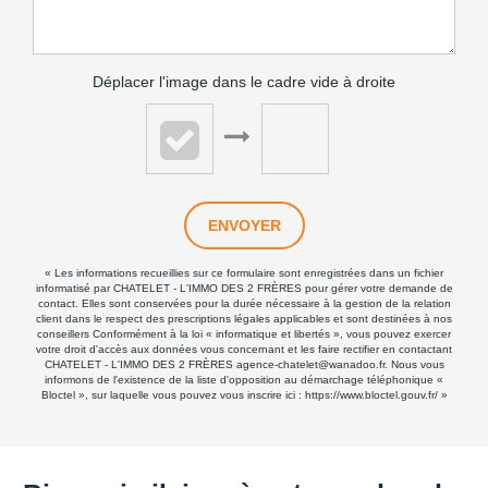
Déplacer l'image dans le cadre vide à droite
ENVOYER
« Les informations recueillies sur ce formulaire sont enregistrées dans un fichier
informatisé par CHATELET - L'IMMO DES 2 FRÈRES pour gérer votre demande de
contact. Elles sont conservées pour la durée nécessaire à la gestion de la relation
client dans le respect des prescriptions légales applicables et sont destinées à nos
conseillers Conformément à la loi « informatique et libertés », vous pouvez exercer
votre droit d'accès aux données vous concernant et les faire rectifier en contactant
CHATELET - L'IMMO DES 2 FRÈRES agence-chatelet@wanadoo.fr. Nous vous
informons de l'existence de la liste d'opposition au démarchage téléphonique «
Bloctel », sur laquelle vous pouvez vous inscrire ici :
https://www.bloctel.gouv.fr/
»