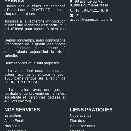
FRÈRES
90 avenue du Mail
de 452 m². - Terrain plat. - Parcelle en bordure de Rue.
01000 Bourg-en-Bresse
Accès facile. - A viabiliser. Contactez dès maintenant
L'immo des 2 frères est composé
d'Eric et Laurent CHATELET ainsi que
l'agence CHATELET l'immo des 2 frères pour plus
Tél. : 04.74.21.46.49
cinq collaborateurs.
d'informations ou pour planifier une visite.
Email :
accueil@agencechatelet.fr
Toujours à la recherche d'innovation
et dans une recherche d'efficacité, tout
est réfléchi pour mener à bien vos
projets.
Depuis longtemps, nous connaissons
l'importance de la qualité des photos
et des rédactionnels des annonces, à
quoi s'ajoute aujourd'hui la visite
virtuelle.
Deux services vous sont proposés :
- La vente dont nous sommes un
acteur reconnu et efficace (environ
1500 biens vendus sur la région de
BOURG EN BRESSE).
- La location avec une gestion
familiale et de proximité où rien n'est
sous-traité (4 personnes dédiées et
400 lots environ).
NOS SERVICES
LIENS PRATIQUES
Estimation
Notre agence
Alerte Email
Plan du site
Nos outils
Contactez-nous