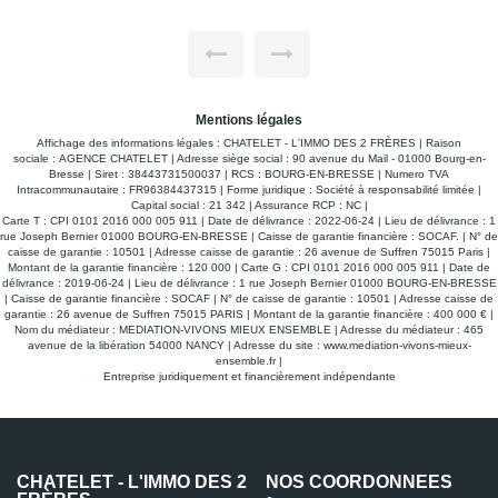
emplacement. Caractéristiques du terrain : - Superficie totale
de 452 m². - Terrain plat. - Parcelle en bordure de Rue.
Accès facile. - A viabiliser. Contactez dès maintenant
l'agence CHATELET l'immo des 2 frères pour plus
d'informations ou pour planifier une visite.
Mentions légales
Affichage des informations légales : CHATELET - L'IMMO DES 2 FRÈRES | Raison
sociale : AGENCE CHATELET | Adresse siège social : 90 avenue du Mail - 01000 Bourg-en-
Bresse | Siret : 38443731500037 | RCS : BOURG-EN-BRESSE | Numero TVA
Intracommunautaire : FR96384437315 | Forme juridique : Société à responsabilité limitée |
Capital social : 21 342 | Assurance RCP : NC |
Carte T : CPI 0101 2016 000 005 911 | Date de délivrance : 2022-06-24 | Lieu de délivrance : 1
rue Joseph Bernier 01000 BOURG-EN-BRESSE | Caisse de garantie financière : SOCAF. | N° de
caisse de garantie : 10501 | Adresse caisse de garantie : 26 avenue de Suffren 75015 Paris |
Montant de la garantie financière : 120 000 | Carte G : CPI 0101 2016 000 005 911 | Date de
délivrance : 2019-06-24 | Lieu de délivrance : 1 rue Joseph Bernier 01000 BOURG-EN-BRESSE
| Caisse de garantie financière : SOCAF | N° de caisse de garantie : 10501 | Adresse caisse de
garantie : 26 avenue de Suffren 75015 PARIS | Montant de la garantie financière : 400 000 € |
Nom du médiateur : MEDIATION-VIVONS MIEUX ENSEMBLE | Adresse du médiateur : 465
Terrain Bourg En Bresse 452 m2
avenue de la libération 54000 NANCY | Adresse du site :
www.mediation-vivons-mieux-
ensemble.fr
|
75 000 €
Entreprise juridiquement et financièrement indépendante
BOURG EN BRESSE 01000
L'agence CHATELET l'immo des 2 frères vous présente une
opportunité exceptionnelle d'acquérir un terrain constructible
sur la commune de BOURG EN BRESSE. Situé dans le
quartier Grand Challes, ce terrain offre un très belle
CHATELET - L'IMMO DES 2
NOS COORDONNÉES
emplacement. Caractéristiques du terrain : - Superficie totale