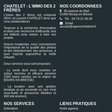
CHATELET - L'IMMO DES 2
NOS COORDONNÉES
FRÈRES
90 avenue du Mail
01000 Bourg-en-Bresse
L'immo des 2 frères est composé
d'Eric et Laurent CHATELET ainsi que
Tél. : 04.74.21.46.49
cinq collaborateurs.
Email :
accueil@agencechatelet.fr
Toujours à la recherche d'innovation
et dans une recherche d'efficacité, tout
est réfléchi pour mener à bien vos
projets.
Depuis longtemps, nous connaissons
l'importance de la qualité des photos
et des rédactionnels des annonces, à
quoi s'ajoute aujourd'hui la visite
virtuelle.
Deux services vous sont proposés :
- La vente dont nous sommes un
acteur reconnu et efficace (environ
1500 biens vendus sur la région de
BOURG EN BRESSE).
- La location avec une gestion
familiale et de proximité où rien n'est
sous-traité (4 personnes dédiées et
400 lots environ).
NOS SERVICES
LIENS PRATIQUES
Estimation
Notre agence