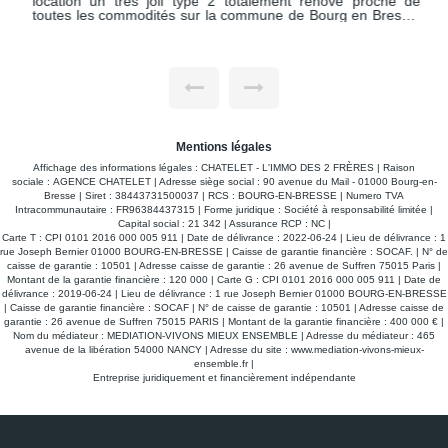
location un très joli type 2 totalement rénové proche de
toutes les commodités sur la commune de Bourg en Bresse.
Totalement refait à neuf et équipé avec bon goût vous ne
pourrez que vous y sentir bien. Il comprend un hall d'entrée
desservant une belle pièce de vie avec sa cuisine aménagée
et équipée (plaque feux gaz , hotte, lave -linge, réfrigérateur,
micro onde), une chambre avec rangement et literie de
qualité neuve, une salle d'eau et un WC indépendant. Avec
un petit balcon accessible par deux portes fenêtres.
Chauffage individuel électrique. Libre de suite !
Mentions légales
Affichage des informations légales : CHATELET - L'IMMO DES 2 FRÈRES | Raison
sociale : AGENCE CHATELET | Adresse siège social : 90 avenue du Mail - 01000 Bourg-en-
Bresse | Siret : 38443731500037 | RCS : BOURG-EN-BRESSE | Numero TVA
Intracommunautaire : FR96384437315 | Forme juridique : Société à responsabilité limitée |
Capital social : 21 342 | Assurance RCP : NC |
Carte T : CPI 0101 2016 000 005 911 | Date de délivrance : 2022-06-24 | Lieu de délivrance : 1
rue Joseph Bernier 01000 BOURG-EN-BRESSE | Caisse de garantie financière : SOCAF. | N° de
caisse de garantie : 10501 | Adresse caisse de garantie : 26 avenue de Suffren 75015 Paris |
Montant de la garantie financière : 120 000 | Carte G : CPI 0101 2016 000 005 911 | Date de
délivrance : 2019-06-24 | Lieu de délivrance : 1 rue Joseph Bernier 01000 BOURG-EN-BRESSE
| Caisse de garantie financière : SOCAF | N° de caisse de garantie : 10501 | Adresse caisse de
garantie : 26 avenue de Suffren 75015 PARIS | Montant de la garantie financière : 400 000 € |
Nom du médiateur : MEDIATION-VIVONS MIEUX ENSEMBLE | Adresse du médiateur : 465
avenue de la libération 54000 NANCY | Adresse du site :
www.mediation-vivons-mieux-
ensemble.fr
|
Entreprise juridiquement et financièrement indépendante