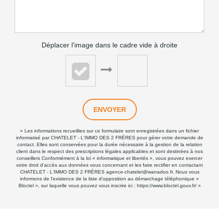
Déplacer l'image dans le cadre vide à droite
ENVOYER
« Les informations recueillies sur ce formulaire sont enregistrées dans un fichier
informatisé par CHATELET - L'IMMO DES 2 FRÈRES pour gérer votre demande de
contact. Elles sont conservées pour la durée nécessaire à la gestion de la relation
client dans le respect des prescriptions légales applicables et sont destinées à nos
conseillers Conformément à la loi « informatique et libertés », vous pouvez exercer
votre droit d'accès aux données vous concernant et les faire rectifier en contactant
CHATELET - L'IMMO DES 2 FRÈRES agence-chatelet@wanadoo.fr. Nous vous
informons de l'existence de la liste d'opposition au démarchage téléphonique «
Bloctel », sur laquelle vous pouvez vous inscrire ici :
https://www.bloctel.gouv.fr/
»