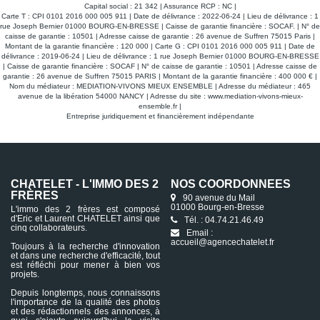
Capital social : 21 342 | Assurance RCP : NC |
Carte T : CPI 0101 2016 000 005 911 | Date de délivrance : 2022-06-24 | Lieu de délivrance : 1
rue Joseph Bernier 01000 BOURG-EN-BRESSE | Caisse de garantie financière : SOCAF. | N° de
caisse de garantie : 10501 | Adresse caisse de garantie : 26 avenue de Suffren 75015 Paris |
Montant de la garantie financière : 120 000 | Carte G : CPI 0101 2016 000 005 911 | Date de
délivrance : 2019-06-24 | Lieu de délivrance : 1 rue Joseph Bernier 01000 BOURG-EN-BRESSE
| Caisse de garantie financière : SOCAF | N° de caisse de garantie : 10501 | Adresse caisse de
garantie : 26 avenue de Suffren 75015 PARIS | Montant de la garantie financière : 400 000 € |
Nom du médiateur : MEDIATION-VIVONS MIEUX ENSEMBLE | Adresse du médiateur : 465
avenue de la libération 54000 NANCY | Adresse du site :
www.mediation-vivons-mieux-
ensemble.fr
|
Entreprise juridiquement et financièrement indépendante
CHATELET - L'IMMO DES 2
NOS COORDONNÉES
FRÈRES
90 avenue du Mail
01000 Bourg-en-Bresse
L'immo des 2 frères est composé
d'Eric et Laurent CHATELET ainsi que
Tél. : 04.74.21.46.49
cinq collaborateurs.
Email :
accueil@agencechatelet.fr
Toujours à la recherche d'innovation
et dans une recherche d'efficacité, tout
est réfléchi pour mener à bien vos
projets.
Depuis longtemps, nous connaissons
l'importance de la qualité des photos
et des rédactionnels des annonces, à