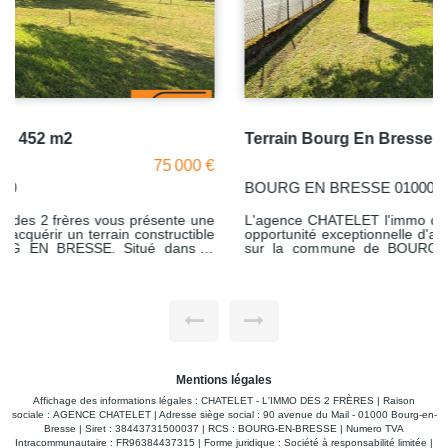
Terrain Bourg En Bresse 452 m2
75 000 €
BOURG EN BRESSE 01000
L'agence CHATELET l'immo des 2 frères vous présente une
opportunité exceptionnelle d'acquérir un terrain constructible
sur la commune de BOURG EN BRESSE. Situé dans le
quartier Grand Challes, ce terrain offre un très belle
emplacement. Caractéristiques du terrain : - Superficie totale
de 452 m². - Terrain plat. - Parcelle en bordure de Rue.
Accès facile. - A viabiliser. Contactez dès maintenant
l'agence CHATELET l'immo des 2 frères pour plus
d'informations ou pour planifier une visite.
Mentions légales
Affichage des informations légales : CHATELET - L'IMMO DES 2 FRÈRES | Raison
sociale : AGENCE CHATELET | Adresse siège social : 90 avenue du Mail - 01000 Bourg-en-
Bresse | Siret : 38443731500037 | RCS : BOURG-EN-BRESSE | Numero TVA
Intracommunautaire : FR96384437315 | Forme juridique : Société à responsabilité limitée |