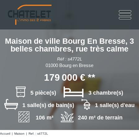
Maison de ville Bourg En Bresse, 3
belles chambres, rue très calme
Réf : s4772L
01000 Bourg en Bresse
179 000 €
**
5 pièce(s)
3 chambre(s)
1 salle(s) de bain(s)
1 salle(s) d'eau
106 m²
240 m² de terrain
Accueil
Maison
Ref. : s4772L