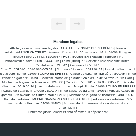
et d'un débarras, 100 m² facilement aménageable en une
lée, environnement verdoyant et
pièce de vie de plain-pied très cohérente - À l'é
total de 134 m² une véranda spac
sé
cuisine, trois chambres, une sall
intimité totale. * Pièces
Deux autres dépendances, de 4
artisan ou pour un bricoleur. * Les plus : - Menuiseries en
s de rangement optimisés. - 4
double vitrage PVC - Chauffage au gaz de ville installation
hambre au rez-de-chaussée à
compatible pompe à chaleur - To
cm de laine de roche en 2022 - 
 - Atelier de 26 m²
Mentions légales
Affichage des informations légales : CHATELET - L'IMMO DES 2 FRÈRES | Raison
sociale : AGENCE CHATELET | Adresse siège social : 90 avenue du Mail - 01000 Bourg-en-
Bresse | Siret : 38443731500037 | RCS : BOURG-EN-BRESSE | Numero TVA
confort assurés ! - Volets (2023) - Cuisine (2017)
Intracommunautaire : FR96384437315 | Forme juridique : Société à responsabilité limitée |
Capital social : 21 342 | Assurance RCP : NC |
Carte T : CPI 0101 2016 000 005 911 | Date de délivrance : 2022-06-24 | Lieu de délivrance : 1
rue Joseph Bernier 01000 BOURG-EN-BRESSE | Caisse de garantie financière : SOCAF. | N° de
caisse de garantie : 10501 | Adresse caisse de garantie : 26 avenue de Suffren 75015 Paris |
Montant de la garantie financière : 120 000 | Carte G : CPI 0101 2016 000 005 911 | Date de
délivrance : 2019-06-24 | Lieu de délivrance : 1 rue Joseph Bernier 01000 BOURG-EN-BRESSE
| Caisse de garantie financière : SOCAF | N° de caisse de garantie : 10501 | Adresse caisse de
garantie : 26 avenue de Suffren 75015 PARIS | Montant de la garantie financière : 400 000 € |
Nom du médiateur : MEDIATION-VIVONS MIEUX ENSEMBLE | Adresse du médiateur : 465
avenue de la libération 54000 NANCY | Adresse du site :
www.mediation-vivons-mieux-
ensemble.fr
|
Entreprise juridiquement et financièrement indépendante