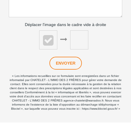
Déplacer l'image dans le cadre vide à droite
ENVOYER
« Les informations recueillies sur ce formulaire sont enregistrées dans un fichier
informatisé par CHATELET - L'IMMO DES 2 FRÈRES pour gérer votre demande de
contact. Elles sont conservées pour la durée nécessaire à la gestion de la relation
client dans le respect des prescriptions légales applicables et sont destinées à nos
conseillers Conformément à la loi « informatique et libertés », vous pouvez exercer
votre droit d'accès aux données vous concernant et les faire rectifier en contactant
CHATELET - L'IMMO DES 2 FRÈRES agence-chatelet@wanadoo.fr. Nous vous
informons de l'existence de la liste d'opposition au démarchage téléphonique «
Bloctel », sur laquelle vous pouvez vous inscrire ici :
https://www.bloctel.gouv.fr/
»