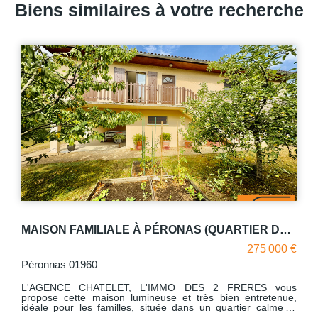
Biens similaires à votre recherche
MAISON FAMILIALE À PÉRONAS (QUARTIER DE LA CORRERIE) PROCHE LYCÉES DE BOURG-EN-BRESSE
Maison avec nombreuses d
275 000 €
PERONNAS 01960
'IMMO DES 2 FRERES vous
L'AGENCE CHATELET, L'IM
euse et très bien entretenue,
propose à la vente une maison
ituée dans un quartier calme et
village de PERONNAS, avec les 
roximité immédiate des lycées
Description : - Le rez-de-chauss