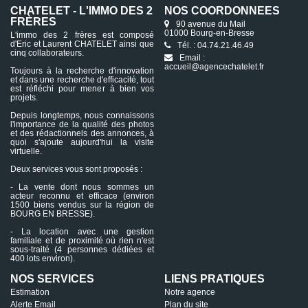
CHATELET - L'IMMO DES 2
NOS COORDONNÉES
FRÈRES
90 avenue du Mail
01000 Bourg-en-Bresse
L'immo des 2 frères est composé
d'Eric et Laurent CHATELET ainsi que
Tél. : 04.74.21.46.49
cinq collaborateurs.
Email :
accueil@agencechatelet.fr
Toujours à la recherche d'innovation
et dans une recherche d'efficacité, tout
est réfléchi pour mener à bien vos
projets.
Depuis longtemps, nous connaissons
l'importance de la qualité des photos
et des rédactionnels des annonces, à
quoi s'ajoute aujourd'hui la visite
virtuelle.
Deux services vous sont proposés :
- La vente dont nous sommes un
acteur reconnu et efficace (environ
1500 biens vendus sur la région de
BOURG EN BRESSE).
- La location avec une gestion
familiale et de proximité où rien n'est
sous-traité (4 personnes dédiées et
400 lots environ).
NOS SERVICES
LIENS PRATIQUES
Estimation
Notre agence
Alerte Email
Plan du site