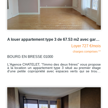
A louer appartement type 3 de 67.53 m2 avec garage Bourg-en-Bresse
Loyer 727 €/mois
charges comprises **
BOURG EN BRESSE 01000
L'Agence CHATELET, "l'immo des deux frères" vous propose
à la location un appartement type 3 situé au premier étage
d'une petite copropriété avec espaces verts qui se trouve
dans un quartier calme à 8 minutes à pied de la gare au 13
rue du Docteur Nodet à Bourg-en-Bresse. Proche des lycées
et des arrêts de bus, vous pourrez facilement atteindre le
centre ville ainsi que les commerces en empruntant les
pistes cyclables qui ont été mises en fonctionnement
récemment. Cet appartement traversant est lumineux et
fonctionnel. Il comprend un hall d'entrée avec un dressing
desservant une cuisine aménagée et équipée d'un four, de
plaques de cuisson gaz, d'une hotte et d'une machine à
laver, un grand salon-séjour donnant accès au balcon sur