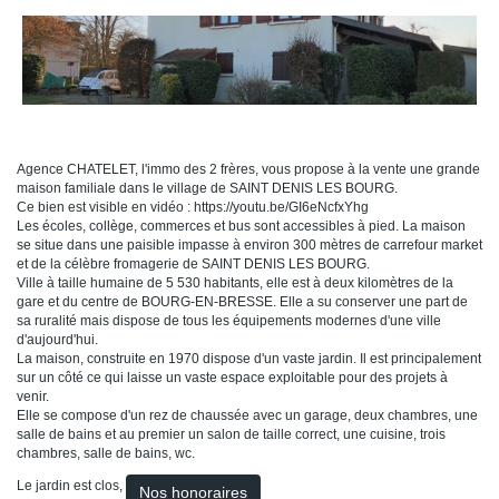
Agence CHATELET, l'immo des 2 frères, vous propose à la vente une grande
maison familiale dans le village de SAINT DENIS LES BOURG.
Ce bien est visible en vidéo : https://youtu.be/GI6eNcfxYhg
Les écoles, collège, commerces et bus sont accessibles à pied. La maison
se situe dans une paisible impasse à environ 300 mètres de carrefour market
et de la célèbre fromagerie de SAINT DENIS LES BOURG.
Ville à taille humaine de 5 530 habitants, elle est à deux kilomètres de la
gare et du centre de BOURG-EN-BRESSE. Elle a su conserver une part de
sa ruralité mais dispose de tous les équipements modernes d'une ville
d'aujourd'hui.
La maison, construite en 1970 dispose d'un vaste jardin. Il est principalement
sur un côté ce qui laisse un vaste espace exploitable pour des projets à
venir.
Elle se compose d'un rez de chaussée avec un garage, deux chambres, une
salle de bains et au premier un salon de taille correct, une cuisine, trois
chambres, salle de bains, wc.
Le jardin est clos,
Nos honoraires