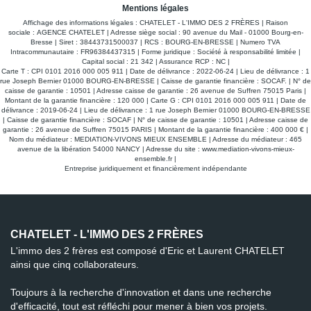
placard mural. Avec comme dépendance : un grand garage
Mentions légales
fermé de 33.06 m2 en sous-sol. Le chauffage est individuel
électrique avec production d'eau chaude par cumulus. L'eau
Affichage des informations légales : CHATELET - L'IMMO DES 2 FRÈRES | Raison
froide est comprise dans les charges. L'emplacement de ce
sociale : AGENCE CHATELET | Adresse siège social : 90 avenue du Mail - 01000 Bourg-en-
logement est idéal en vous donnant accès à toutes les
Bresse | Siret : 38443731500037 | RCS : BOURG-EN-BRESSE | Numero TVA
commodités (station service, épicerie, pharmacie, etc.). Libre
Intracommunautaire : FR96384437315 | Forme juridique : Société à responsabilité limitée |
au 24/10/2026
Capital social : 21 342 | Assurance RCP : NC |
Carte T : CPI 0101 2016 000 005 911 | Date de délivrance : 2022-06-24 | Lieu de délivrance : 1
rue Joseph Bernier 01000 BOURG-EN-BRESSE | Caisse de garantie financière : SOCAF. | N° de
caisse de garantie : 10501 | Adresse caisse de garantie : 26 avenue de Suffren 75015 Paris |
Montant de la garantie financière : 120 000 | Carte G : CPI 0101 2016 000 005 911 | Date de
délivrance : 2019-06-24 | Lieu de délivrance : 1 rue Joseph Bernier 01000 BOURG-EN-BRESSE
| Caisse de garantie financière : SOCAF | N° de caisse de garantie : 10501 | Adresse caisse de
garantie : 26 avenue de Suffren 75015 PARIS | Montant de la garantie financière : 400 000 € |
Nom du médiateur : MEDIATION-VIVONS MIEUX ENSEMBLE | Adresse du médiateur : 465
avenue de la libération 54000 NANCY | Adresse du site :
www.mediation-vivons-mieux-
ensemble.fr
|
Entreprise juridiquement et financièrement indépendante
CHATELET - L'IMMO DES 2 FRÈRES
L'immo des 2 frères est composé d'Eric et Laurent CHATELET
ainsi que cinq collaborateurs.
Toujours à la recherche d'innovation et dans une recherche
d'efficacité, tout est réfléchi pour mener à bien vos projets.