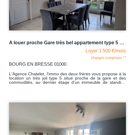
A louer proche Gare très bel appartement type 5 BOURG EN BRESSE
Loyer 1 500 €/mois
charges comprises **
BOURG EN BRESSE 01000
L'Agence Chatelet, l'immo des deux frères vous propose à la
location un très joli type 5 situé proche de la gare et des
commodités, au dernier étage d'un immeuble de standing
avec ascenseur. Spacieux, il se compose d'un vaste hall
d'entrée avec placard mural, WC avec lave mains, puis vous
rentrerez dans un vaste salon-séjour sur lequel débouche
une terrasse et une tropézienne, vous trouverez aussi une
cuisine aménagée et équipée ( vaste piano, hotte, four micro
onde, réfrigérateur et congélateur), buanderie, une vaste
suite parentale avec ses placards muraux, sa salle de bans
avec baignoire, douche à jet, accès à une nouvelle
tropézienne, deux chambres avec placards muraux, accès à
une salle de bains commune pour ces deux chambres et
possibilité d 'accéder par les chambres à une tropézienne et
un bureau. Chauffage individuel gaz - eau chaude produite