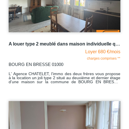
par cumulus - climatisation Avec comme dépendances : un
double garage et une cave. Libre au 14.08.2026 mais peut
se libérer rapidement.
A louer type 2 meublé dans maison individuelle quartier calme proche commerces BOURG EN BRESSE
Loyer 680 €/mois
charges comprises **
BOURG EN BRESSE 01000
L' Agence CHATELET, l'immo des deux frères vous propose
à la location un joli type 2 situé au deuxième et dernier étage
d'une maison sur la commune de BOURG EN BRESSE,
proche commerces, gare et école. Cet appartement meublé
comprend une entrée desservant une belle pièce de vie avec
sa cuisine ouverte aménagée et équipée (four, hotte,
plaque), une chambre avec lit deux places armoire, un
dégagement avec un grand placard mural, salle d'eau
lumineuse avec fenêtre, WC indépendant. Les charges sont
établies sur un forfait de charges, les taxes ordures
ménagères seront réclamées en sus une fois par an. Libre
de suite Visite virtuelle : https://tour.previsite.com/8DA186F8-
8F6A-A73A-E9DA-0DFDB8FD105F