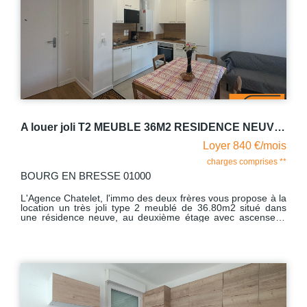
Chauffage collectif au sol - Avec comme dépendance une
cave, stationnement non nominatif . Gros plus la copropriété
dispose d'une parking fermé par portail électrique. Vous vous
trouvez à deux pas des commerces, des bus, école
élémentaires , de l'université l Lyon III. Libre de suite
A louer joli T2 MEUBLE 36M2 RESIDENCE NEUVE PROCHE GARE BOURG EN BRESSE
Loyer 840 €/mois
charges comprises **
BOURG EN BRESSE 01000
L'Agence Chatelet, l'immo des deux frères vous propose à la
location un très joli type 2 meublé de 36.80m2 situé dans
une résidence neuve, au deuxième étage avec ascenseur.
Cet appartement comprend une entrée desservant une
cuisine aménagée et équipée (four, plaque, hotte, lave-
vaisselle, micro-onde, réfrigérateur et congélateur) ouverte
sur le salon, avec accès à une jolie terrasse de 6 m2, une
belle chambre avec placard mural aménagé, une vaste salle
de bains avec WC et machine à laver. Avec comme
dépendance une place de parking nominative avec portail
électrique. Libre Chauffage individuel gaz avec production
d'eau chaude.