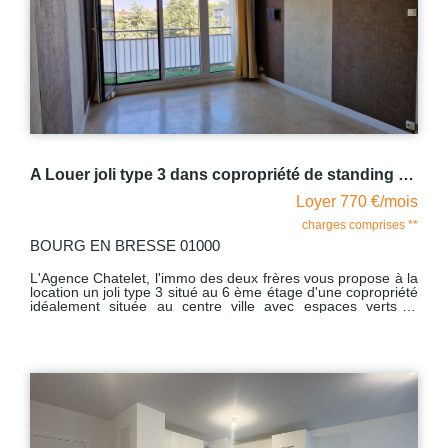
lequel vous pourrez vous y reposer des les premiers beaux
jours, deux chambres avec placards muraux, une salle d'eau
et un W.C indépendant. Avec comme dépendance : un
garage fermé. Le chauffage est individuel au gaz avec
production d'eau chaude par la chaudière. Dédite au 13.10
mais libre à compter du 16.08.2026
A Louer joli type 3 dans copropriété de standing à 5 mn du centre ville de BOURG EN BRESSE
Loyer 770 €/mois
charges comprises **
BOURG EN BRESSE 01000
L'Agence Chatelet, l'immo des deux frères vous propose à la
location un joli type 3 situé au 6 ème étage d'une copropriété
idéalement située au centre ville avec espaces verts et
parking privatif. Vous pourrez aller au marché qui se trouve à
deux pas les mercredi et samedi et flâner dans le centre ville
au grès de vos envies, le tout à pieds ! Cet appartement
comprend hall d'entrée avec placard mural, desservant une
cuisine aménagée et équipée, salon -séjour avec accès au
balcon, deux chambres dont l'une avec accès au balcon, la
seconde avec un placard mural aménagé, salle d'eau et wc
indépendant. La copropriété a fait l'objet de travaux
d'isolation en façade il y a environ 6 ans, d'où un dpe en C.
Une climatisation sera installée sur le mois d'octobre.