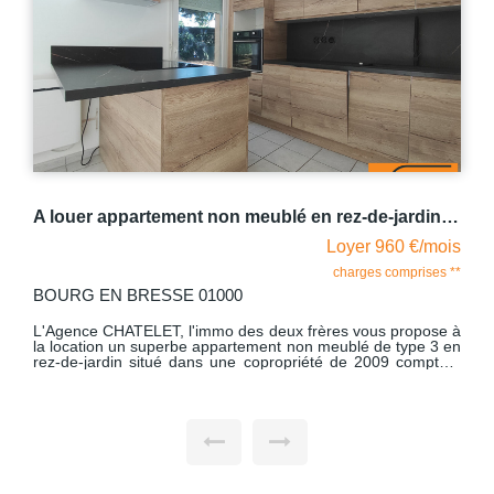
A louer appartement non meublé en rez-de-jardin Bourg-en-Bresse 3 pièce(s) 67.93 m2 proche Intermarché avec garage
Loyer 960 €/mois
charges comprises **
BOURG EN BRESSE 01000
L'Agence CHATELET, l'immo des deux frères vous propose à
la location un superbe appartement non meublé de type 3 en
rez-de-jardin situé dans une copropriété de 2009 comptant
trois étages au total, proche d'Intermarché à Bourg-en-
Bresse. Cet appartement lumineux comprend un hall
d'entrée, un séjour donnant accès à une terrasse de 15.28
m2 ainsi qu'à un terrain clos de 229.48 m2 où vous pourrez
profiter des beaux jours, une cuisine équipée et aménagée
(four, plaque et lave-vaisselle), un W.C indépendant, une
salle de bains avec emplacement machine à laver, un
dégagement et deux grandes chambres dont l'une avec un