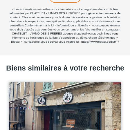
« Les informations recueillies sur ce formulaire sont enregistrées dans un fichier
informatisé par CHATELET - L'IMMO DES 2 FRÈRES pour gérer votre demande de
contact. Elles sont conservées pour la durée nécessaire à la gestion de la relation
client dans le respect des prescriptions légales applicables et sont destinées à nos
conseillers Conformément à la loi « informatique et libertés », vous pouvez exercer
votre droit d'accès aux données vous concernant et les faire rectifier en contactant
CHATELET - L'IMMO DES 2 FRÈRES agence-chatelet@wanadoo.fr. Nous vous
informons de l'existence de la liste d'opposition au démarchage téléphonique «
Bloctel », sur laquelle vous pouvez vous inscrire ici :
https://www.bloctel.gouv.fr/
»
Biens similaires à votre recherche