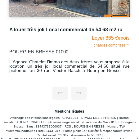
A louer très joli Local commercial de 54.68 m2 rue Piétonne avec du caractère sur Bourg En Bresse
Loyer 865 €/mois
charges comprises **
BOURG EN BRESSE 01000
BO
L'Agence Chatelet l'immo des deux frères vous propose à la
L'
location un très joli local commercial de 54.68 situé rue
lo
piétonne, au 30 rue Vioctor Basch à Bourg-en-Bresse. Ce
pi
local se présente comme suit : une pièce principale, une
local
arrière boutique avec étagères et rangement, et une pièce
ar
d'eau avec WC, lave-main et cumulus. Attention les activités
d'
de métier de bouche ne sont pas acceptées. Libre de suite.
de 
Une visite virtuelle est disponible :
U
https://tour.previsite.com/51DB4A11-8C87-EBE3-C4AC-
ht
673124AF5D0B
67
Mentions légales
Affichage des informations légales : CHATELET - L'IMMO DES 2 FRÈRES | Raison
sociale : AGENCE CHATELET | Adresse siège social : 90 avenue du Mail - 01000 Bourg-en-
Bresse | Siret : 38443731500037 | RCS : BOURG-EN-BRESSE | Numero TVA
Intracommunautaire : FR96384437315 | Forme juridique : Société à responsabilité limitée |
Capital social : 21 342 | Assurance RCP : NC |