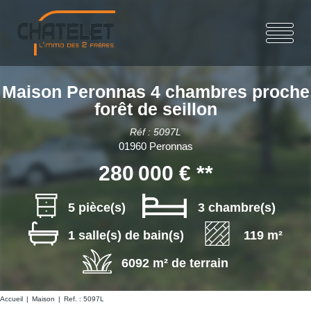
Maison Peronnas 4 chambres proche
forêt de seillon
Réf : 5097L
01960 Peronnas
280 000 €
**
5 pièce(s)
3 chambre(s)
1 salle(s) de bain(s)
119 m²
6092 m² de terrain
Accueil
Maison
Ref. : 5097L