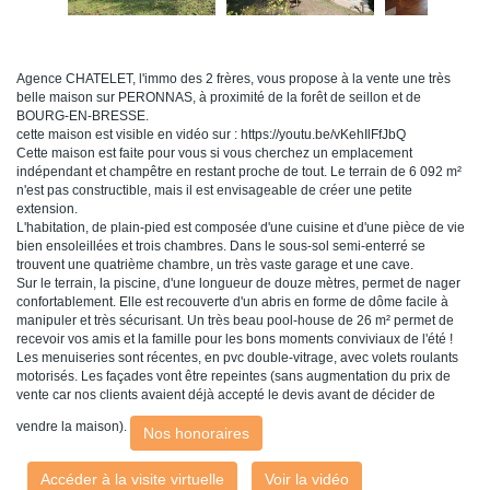
Agence CHATELET, l'immo des 2 frères, vous propose à la vente une très
belle maison sur PERONNAS, à proximité de la forêt de seillon et de
BOURG-EN-BRESSE.
cette maison est visible en vidéo sur : https://youtu.be/vKehIlFfJbQ
Cette maison est faite pour vous si vous cherchez un emplacement
indépendant et champêtre en restant proche de tout. Le terrain de 6 092 m²
n'est pas constructible, mais il est envisageable de créer une petite
extension.
L'habitation, de plain-pied est composée d'une cuisine et d'une pièce de vie
bien ensoleillées et trois chambres. Dans le sous-sol semi-enterré se
trouvent une quatrième chambre, un très vaste garage et une cave.
Sur le terrain, la piscine, d'une longueur de douze mètres, permet de nager
confortablement. Elle est recouverte d'un abris en forme de dôme facile à
manipuler et très sécurisant. Un très beau pool-house de 26 m² permet de
recevoir vos amis et la famille pour les bons moments conviviaux de l'été !
Les menuiseries sont récentes, en pvc double-vitrage, avec volets roulants
motorisés. Les façades vont être repeintes (sans augmentation du prix de
vente car nos clients avaient déjà accepté le devis avant de décider de
vendre la maison).
Nos honoraires
Accéder à la visite virtuelle
Voir la vidéo