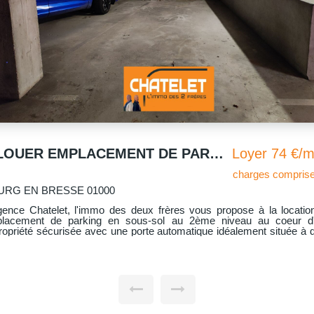
A LOUER EMPLACEMENT DE PARKING DANS SOUS SOL COPROPRIETE SECURISEE
Loyer 74 €/m
charges comprise
URG EN BRESSE 01000
gence Chatelet, l'immo des deux frères vous propose à la locatio
lacement de parking en sous-sol au 2ème niveau au coeur d
ropriété sécurisée avec une porte automatique idéalement située à 
du centre-ville, au 28 rue de la Grenouillère à Bourg-en-Bresse. Libre de
e.