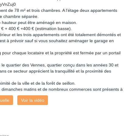
S2yVnZuj0
ent de 78 m² et trois chambres. A l'étage deux appartements
ne chambre séparée.
e hauteur peut être aménagé en maison.
 € + 400 € +400 € (estimation basse).
térieur et les trois appartements ont été totalement démontés et
n'est à prévoir sauf si vous souhaitez aménager le garage en
 pour chaque locataire et la propriété est fermée par un portail
le quartier des Vennes, quartier conçu dans les années 30 et
s ce secteur apprécient la tranquillité et la proximité des
ité de la ville et de la forêt de seillon.
es dimanches matins et de nombreux commerces sont présents à
tuelle
Voir la vidéo