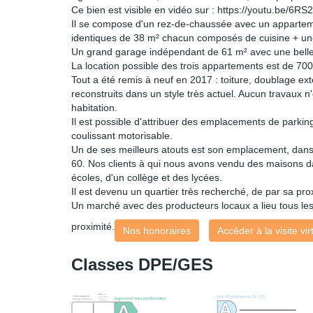
Ce bien est visible en vidéo sur : https://youtu.be/6R
Il se compose d'un rez-de-chaussée avec un appartem
identiques de 38 m² chacun composés de cuisine + u
Un grand garage indépendant de 61 m² avec une bell
La location possible des trois appartements est de 700
Tout a été remis à neuf en 2017 : toiture, doublage ex
reconstruits dans un style très actuel. Aucun travaux 
habitation.
Il est possible d'attribuer des emplacements de parking
coulissant motorisable.
Un de ses meilleurs atouts est son emplacement, dans 
60. Nos clients à qui nous avons vendu des maisons dan
écoles, d'un collège et des lycées.
Il est devenu un quartier très recherché, de par sa proxim
Un marché avec des producteurs locaux a lieu tous l
proximité.
Nos honoraires
Accéder à la visite vir
Classes DPE/GES