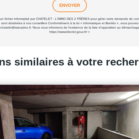
ENVOYER
ans un fichier informatisé par CHATELET - L'IMMO DES 2 FRÈRES pour gérer votre demande de conta
 et sont destinées à nos conseillers Conformément à la loi « informatique et libertés », vous pouve
elet@wanadoo.fr. Nous vous informons de l'existence de la liste d'opposition au démarchage tél
https://www.bloctel.gouv.fr/
»
ns similaires à votre reche