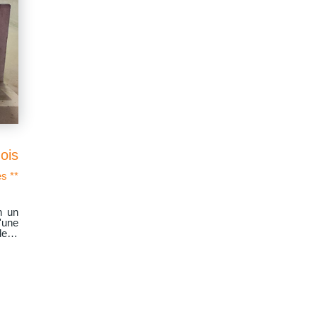
ois
s **
n un
'une
deux