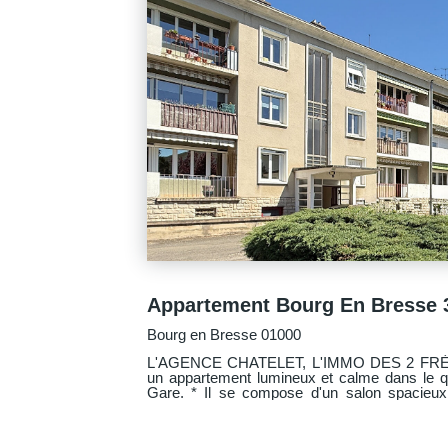
120 000 €
Bourg en Bresse 01000
se à la vente
L'AGENCE CHATELET, L'IMMO DES 2 FRERE
é du Plateau /
un appartement lumineux situé au 2ème étag
vue dégagée sur le parc de la copropriété. * Descriptif : - Séjour spacieux
 de toilettes
avec balcon exposé sud pour profiter du soleil to
séparée avec loggia. - 2 chambres équipées de placards intégrés. - Salle
 Garage
d'eau avec douche pratique et actuelle. - Toilettes séparées. * Les fenêtres