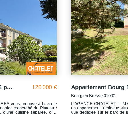
Appartement Bourg En Bresse, deux chambres et balcon
128 000 €
BOURG EN BRESSE 01000
S vous propose à la vente
L'AGENCE CHATELET, L'IMM
e avec ascenseur, offrant une
un appartement type 3 de 63.81 m² sur BOURG EN BRESSE.
*L'appartement se compose : - Entrée et dégagement avec placards, séjour
ute la journée. - Cuisine
avec accès à un balcon, cuisine
deux chambres. - Une cave, - Un garage. * L'appar
général. * 2 expositions (Sud et Nord). * Cuisine équipée et meuble salle