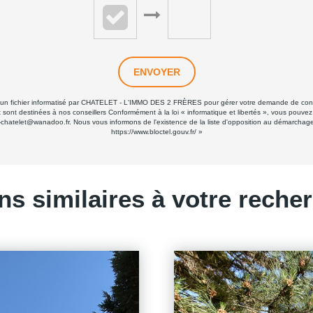
ENVOYER
ans un fichier informatisé par CHATELET - L'IMMO DES 2 FRÈRES pour gérer votre demande de conta
 et sont destinées à nos conseillers Conformément à la loi « informatique et libertés », vous pouve
elet@wanadoo.fr. Nous vous informons de l'existence de la liste d'opposition au démarchage tél
https://www.bloctel.gouv.fr/
»
ns similaires à votre reche