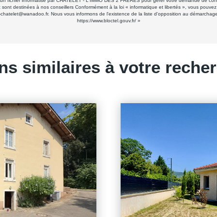
ans un fichier informatisé par CHATELET - L'IMMO DES 2 FRÈRES pour gérer votre demande de conta
 et sont destinées à nos conseillers Conformément à la loi « informatique et libertés », vous pouve
elet@wanadoo.fr. Nous vous informons de l'existence de la liste d'opposition au démarchage tél
https://www.bloctel.gouv.fr/
»
ns similaires à votre reche