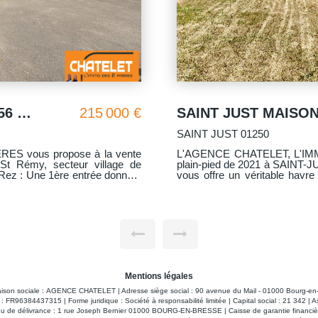
D
289 000 €
BOURG EN BRESSE 01000
S vous propose cette villa
L'AGENCE CHATELET L'IMMO DES 2 FRÈRES vous propose une maison
des années 30 à rénover enti
lement quelques minutes de la
exceptionnel. * Emplacement idéal : Proche des lycées, du quartier animé
ir de Bouvent. * D'une
des Vennes et de la forêt d
at se compose de : - D'un
agréable. * Architecture typique des années 30 : Hauteurs sous plafond
pée et
généreuses, larges ouvertur
ur recevoir vos proches. - Trois
pleine de caractère. * Elle se compose de : - Rez-de-chaussée : Cave,
 avec un dressing. - Une salle
atelier et garage. - 1er étage : Trois pièces + cuisine. - 2e étage : Deux
 lave mains, - Un garage isolé
chambres + salle d'eau. * Projet à personnaliser : Cette maison est à
rénover totalement. * Découvrez cette maison en visite virtuelle en cliquant
 à la visite virtuelle" ou "visite
sur le lien dédié.
Mentions légales
S pour plus d'informations
aison sociale : AGENCE CHATELET | Adresse siège social : 90 avenue du Mail - 01000 Bourg
: FR96384437315 | Forme juridique : Société à responsabilité limitée | Capital social : 21 342 | 
eu de délivrance : 1 rue Joseph Bernier 01000 BOURG-EN-BRESSE | Caisse de garantie financière