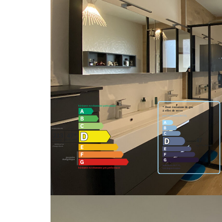
une salle de bains neuve et très actuelle, WC séparé.
Le jardin est bien arboré, dont un superbe kiwi avec une
une piscine.
Nos honoraires
Accéder à la visite virtuelle
Classes DPE/GES
Montant estimé des dépenses annuelles d'énergie pou
référence 01/01/2022.