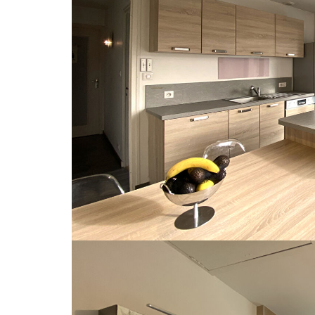
Agence CHATELET, "l'immo des 2 frères", vous propos
de 192 m² habitable et un terrain de 927 m².
Rénovée récemment dans un style contemporain très act
quelque chose d'inexplicable qui fait qu'on se sent tout
Située à quelques encablures de la gare, dans une rue
réduire vos déplacements en voiture car tout est accessib
Vous pouvez voir cette maison en visite virtuelle en cliqu
selon les sites.
L'aménagement intérieur a été bien repensé avec de no
orientables (BSO) , cuisine, les salles de bains, les sol
découvrir sur place.
Le rez-de-chaussée, totalement remanié et optimisé e
idéale pour manger directement sur la terrasse du jar
rêvez, une pièce de rangement qui peut devenir une 
A l'étage se trouvent un beau salon très cosy, cinq c