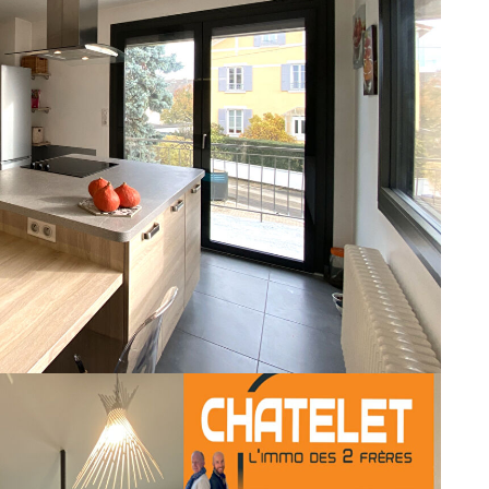
e à la vente une belle maison avec 6 chambres d'une surface
uel, bien pensé et par des professionnels, il en ressort
 de suite bien !
 particulièrement calme et avec un bon voisinage, vous pourrez
le à pied : le train, les écoles, le centre-ville.
ant sur le lien "accéder à la visite virtuelle" ou "visite 360"
mbreux travaux récents : menuiseries, volets brise soleil
s, toutes les peintures, isolation, portail et encore beaucoup à
st composé d'une salle à manger avec coin cuisine équipée,
din, une suite parentale avec une salle d'eau comme vous en
septième chambre ou un bureau, un garage.
hambres (donc six chambres en tout et même une 7° possible),