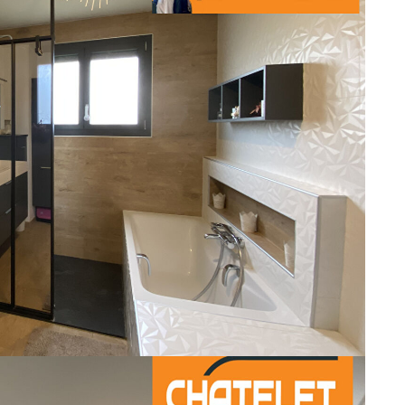
 belle production, clos et au calme, il est possible d'implanter
r un usage standard entre 2558€ et 3460€. Pour la date de