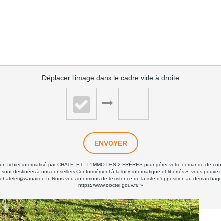
Déplacer l'image dans le cadre vide à droite
ENVOYER
ans un fichier informatisé par CHATELET - L'IMMO DES 2 FRÈRES pour gérer votre demande de conta
 et sont destinées à nos conseillers Conformément à la loi « informatique et libertés », vous pouve
elet@wanadoo.fr. Nous vous informons de l'existence de la liste d'opposition au démarchage tél
https://www.bloctel.gouv.fr/
»