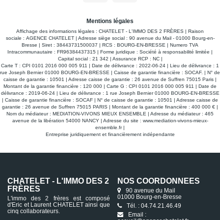
Mentions légales
Affichage des informations légales : CHATELET - L'IMMO DES 2 FRÈRES | Raison
sociale : AGENCE CHATELET | Adresse siège social : 90 avenue du Mail - 01000 Bourg-en-
Bresse | Siret : 38443731500037 | RCS : BOURG-EN-BRESSE | Numero TVA
Intracommunautaire : FR96384437315 | Forme juridique : Société à responsabilité limitée |
Capital social : 21 342 | Assurance RCP : NC |
Carte T : CPI 0101 2016 000 005 911 | Date de délivrance : 2022-06-24 | Lieu de délivrance : 1
rue Joseph Bernier 01000 BOURG-EN-BRESSE | Caisse de garantie financière : SOCAF. | N° de
caisse de garantie : 10501 | Adresse caisse de garantie : 26 avenue de Suffren 75015 Paris |
Montant de la garantie financière : 120 000 | Carte G : CPI 0101 2016 000 005 911 | Date de
délivrance : 2019-06-24 | Lieu de délivrance : 1 rue Joseph Bernier 01000 BOURG-EN-BRESSE
| Caisse de garantie financière : SOCAF | N° de caisse de garantie : 10501 | Adresse caisse de
garantie : 26 avenue de Suffren 75015 PARIS | Montant de la garantie financière : 400 000 € |
Nom du médiateur : MEDIATION-VIVONS MIEUX ENSEMBLE | Adresse du médiateur : 465
avenue de la libération 54000 NANCY | Adresse du site :
www.mediation-vivons-mieux-
ensemble.fr
|
Entreprise juridiquement et financièrement indépendante
CHATELET - L'IMMO DES 2
NOS COORDONNÉES
FRÈRES
90 avenue du Mail
01000 Bourg-en-Bresse
L'immo des 2 frères est composé
d'Eric et Laurent CHATELET ainsi que
Tél. : 04.74.21.46.49
cinq collaborateurs.
Email :