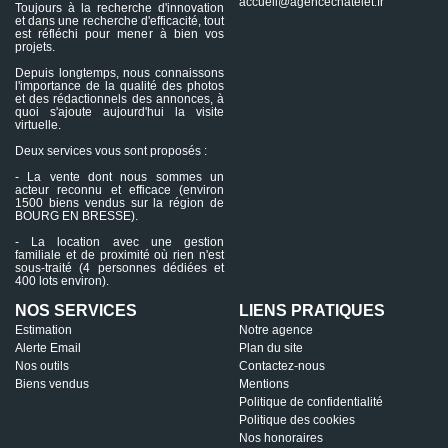
accueil@agencechatelet.fr
Toujours à la recherche d'innovation
et dans une recherche d'efficacité, tout
est réfléchi pour mener à bien vos
projets.
Depuis longtemps, nous connaissons
l'importance de la qualité des photos
et des rédactionnels des annonces, à
quoi s'ajoute aujourd'hui la visite
virtuelle.
Deux services vous sont proposés :
- La vente dont nous sommes un
acteur reconnu et efficace (environ
1500 biens vendus sur la région de
BOURG EN BRESSE).
- La location avec une gestion
familiale et de proximité où rien n'est
sous-traité (4 personnes dédiées et
400 lots environ).
NOS SERVICES
LIENS PRATIQUES
Estimation
Notre agence
Alerte Email
Plan du site
Nos outils
Contactez-nous
Biens vendus
Mentions
Politique de confidentialité
Politique des cookies
Nos honoraires