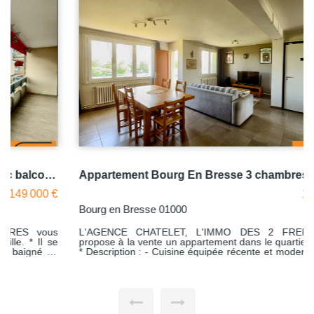
Appartement Bourg En Bresse 3 chambres + garage
159 000 €
Bourg en Bresse 01000
L'AGENCE CHATELET, L'IMMO DES 2 FRERES vous
propose à la vente un appartement dans le quartier de Brou.
* Description : - Cuisine équipée récente et moderne - Salon
-séjour qui donne sur un balcon avec vue dégagée - Salle de
bains actuelle - Trois chambres * Les points forts : - Garage -
Très bon état, nombreux travaux récents dans l'appartement,
environnement calme - Menuiseries PVC double vitrage -
Quartier prestigieux proche du centre - Stationnement facile
dans la copropriété bien fréquentée