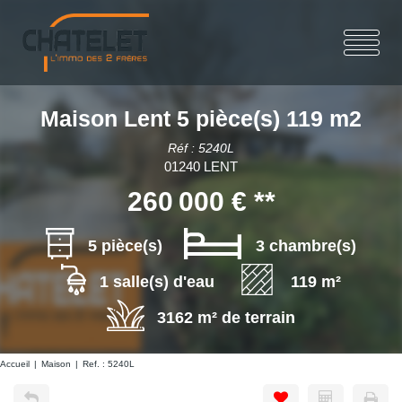
Maison Lent 5 pièce(s) 119 m2
Réf : 5240L
01240 LENT
260 000 €
**
5 pièce(s)
3 chambre(s)
1 salle(s) d'eau
119 m²
3162 m² de terrain
Accueil
Maison
Ref. : 5240L