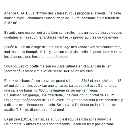
Agence CHATELET, "l'immo des 2 frères", vous propose à la vente une belle
maison avec 3 chambres d'une surface de 119 m² habitable et un terrain de
3162 m².
Il s'agit d'une maison qui a été bien construite, mais un peu délaissée depuis
quelques années , un rafraichissement est à prévoir au grés de vos envies !
Située à 1 km du village de Lent, un village très vivant avec des commerces,
tout respire la tranquillité. Il n'y a aucun vis-à-vis et elle dispose d'une vue sur
les champs d'une très grande profondeur.
Vous pouvez voir cette maison en visite virtuelle en cliquant sur le lien
"accéder à la visite virtuelle" ou "visite 360" selon les sites.
En rez-de-chaussée se trouve un grand séjour de 34m² et une cuisine de 13
m² qui donnent les deux sur une terrasse. La partie nuit avec 3 chambres,
une salle de bains, un WC, une lingerie est au même niveau.
En sous-sol un garage, une chaufferie, une cave pour un total de 140 m².
Un garage indépendant de 80 m² avec une grande hauteur a été construit il y
a dix ans avec beaucoup de soin. Se trouve à l'intérieur un four à pain de
qualité (1.8m de diamètre) en état neuf.
La piscine (10x5), bien située au Sud est équipée d'un abris amovible.
De nombreux arbres fruitiers sont présents. Le terrain n'est pas en zone