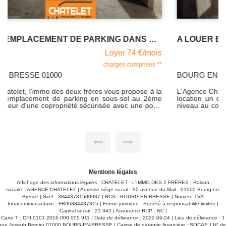
A LOUER EMPLACEMENT DE PARKING DANS SOUS SOL COPROPRIETE SECURISEE
Loyer 74 €/mois
charges comprises **
BOURG EN BRESSE 01000
L'Agence Chatelet, l'immo des deux frères vous propose à la
location un emplacement de parking en sous-sol au 2ème
niveau au coeur d'une copropriété sécurisée avec une porte
automatique idéalement située à deux pas du centre-ville, au
28 rue de la Grenouillère à Bourg-en-Bresse. Libre de suite.
Mentions légales
Affichage des informations légales : CHATELET - L'IMMO DES 2 FRÈRES | Raison
sociale : AGENCE CHATELET | Adresse siège social : 90 avenue du Mail - 01000 Bourg-en-
Bresse | Siret : 38443731500037 | RCS : BOURG-EN-BRESSE | Numero TVA
Intracommunautaire : FR96384437315 | Forme juridique : Société à responsabilité limitée |
Capital social : 21 342 | Assurance RCP : NC |
Carte T : CPI 0101 2016 000 005 911 | Date de délivrance : 2022-06-24 | Lieu de délivrance : 1
rue Joseph Bernier 01000 BOURG-EN-BRESSE | Caisse de garantie financière : SOCAF. | N° de