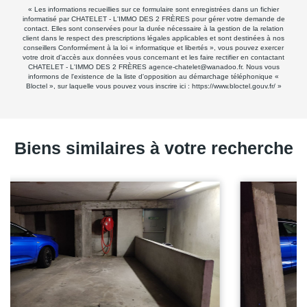
« Les informations recueillies sur ce formulaire sont enregistrées dans un fichier
informatisé par CHATELET - L'IMMO DES 2 FRÈRES pour gérer votre demande de
contact. Elles sont conservées pour la durée nécessaire à la gestion de la relation
client dans le respect des prescriptions légales applicables et sont destinées à nos
conseillers Conformément à la loi « informatique et libertés », vous pouvez exercer
votre droit d'accès aux données vous concernant et les faire rectifier en contactant
CHATELET - L'IMMO DES 2 FRÈRES agence-chatelet@wanadoo.fr. Nous vous
informons de l'existence de la liste d'opposition au démarchage téléphonique «
Bloctel », sur laquelle vous pouvez vous inscrire ici :
https://www.bloctel.gouv.fr/
»
Biens similaires à votre recherche