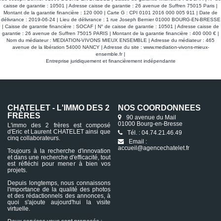
caisse de garantie : 10501 | Adresse caisse de garantie : 26 avenue de Suffren 75015 Paris |
Montant de la garantie financière : 120 000 | Carte G : CPI 0101 2016 000 005 911 | Date de
délivrance : 2019-06-24 | Lieu de délivrance : 1 rue Joseph Bernier 01000 BOURG-EN-BRESSE
| Caisse de garantie financière : SOCAF | N° de caisse de garantie : 10501 | Adresse caisse de
garantie : 26 avenue de Suffren 75015 PARIS | Montant de la garantie financière : 400 000 € |
Nom du médiateur : MEDIATION-VIVONS MIEUX ENSEMBLE | Adresse du médiateur : 465
avenue de la libération 54000 NANCY | Adresse du site :
www.mediation-vivons-mieux-
ensemble.fr
|
Entreprise juridiquement et financièrement indépendante
CHATELET - L'IMMO DES 2
NOS COORDONNÉES
FRÈRES
90 avenue du Mail
01000 Bourg-en-Bresse
L'immo des 2 frères est composé
d'Eric et Laurent CHATELET ainsi que
Tél. : 04.74.21.46.49
cinq collaborateurs.
Email :
accueil@agencechatelet.fr
Toujours à la recherche d'innovation
et dans une recherche d'efficacité, tout
est réfléchi pour mener à bien vos
projets.
Depuis longtemps, nous connaissons
l'importance de la qualité des photos
et des rédactionnels des annonces, à
quoi s'ajoute aujourd'hui la visite
virtuelle.