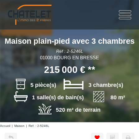
Maison plain-pied avec 3 chambres
Réf : 2-5246L
01000 BOURG EN BRESSE
215 000 €
**
5 pièce(s)
3 chambre(s)
1 salle(s) de bain(s)
80 m²
520 m² de terrain
Accueil
Maison
Ref. : 2-5246L