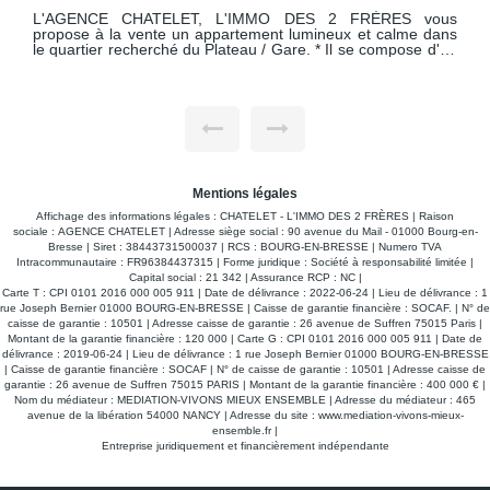
s
L'AGENCE CHATELET, L'IMMO DES 2 FRERES vous
s
propose à la vente un appartement lumineux situé au 2ème
étage avec ascenseur, offrant une vue dégagée sur le parc
de
de la copropriété. * Descriptif : - Séjour spacieux avec balcon
s
exposé sud pour profiter du soleil toute la journée. - Cuisine
séparée avec loggia. - 2 chambres équipées de placards
rc
intégrés. - Salle d'eau avec douche pratique et actuelle. -
Toilettes séparées. * Les fenêtres sont en PVC double vitrage
et volets roulants électriques. * Les charges comprennent
nt
l'entretien des communs, l'ascenseur, le chauffage. * Atout
majeur : - Une rénovation énergétique complète a déjà été
financée par le vendeur (incluse dans le prix). Les travaux,
Mentions légales
prévus dans les prochains mois, permettront d'améliorer
encore le DPE actuellement en D, un avantage rare et
Affichage des informations légales : CHATELET - L'IMMO DES 2 FRÈRES | Raison
significatif pour votre budget futur ! * Emplacement idéal : -
sociale : AGENCE CHATELET | Adresse siège social : 90 avenue du Mail - 01000 Bourg-en-
Proche de la gare et les lycées qui sont accessibles à pied. *
Bresse | Siret : 38443731500037 | RCS : BOURG-EN-BRESSE | Numero TVA
Découvrez cet appartement en visite virtuelle depuis chez
Intracommunautaire : FR96384437315 | Forme juridique : Société à responsabilité limitée |
vous, en cliquant sur le lien dédié.
Capital social : 21 342 | Assurance RCP : NC |
Carte T : CPI 0101 2016 000 005 911 | Date de délivrance : 2022-06-24 | Lieu de délivrance : 1
rue Joseph Bernier 01000 BOURG-EN-BRESSE | Caisse de garantie financière : SOCAF. | N° de
caisse de garantie : 10501 | Adresse caisse de garantie : 26 avenue de Suffren 75015 Paris |
Montant de la garantie financière : 120 000 | Carte G : CPI 0101 2016 000 005 911 | Date de
délivrance : 2019-06-24 | Lieu de délivrance : 1 rue Joseph Bernier 01000 BOURG-EN-BRESSE
| Caisse de garantie financière : SOCAF | N° de caisse de garantie : 10501 | Adresse caisse de
garantie : 26 avenue de Suffren 75015 PARIS | Montant de la garantie financière : 400 000 € |
Nom du médiateur : MEDIATION-VIVONS MIEUX ENSEMBLE | Adresse du médiateur : 465
avenue de la libération 54000 NANCY | Adresse du site :
www.mediation-vivons-mieux-
ensemble.fr
|
Entreprise juridiquement et financièrement indépendante