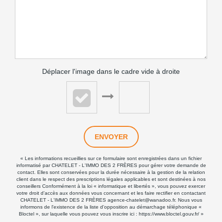
Déplacer l'image dans le cadre vide à droite
ENVOYER
« Les informations recueillies sur ce formulaire sont enregistrées dans un fichier
informatisé par CHATELET - L'IMMO DES 2 FRÈRES pour gérer votre demande de
contact. Elles sont conservées pour la durée nécessaire à la gestion de la relation
client dans le respect des prescriptions légales applicables et sont destinées à nos
conseillers Conformément à la loi « informatique et libertés », vous pouvez exercer
votre droit d'accès aux données vous concernant et les faire rectifier en contactant
CHATELET - L'IMMO DES 2 FRÈRES agence-chatelet@wanadoo.fr. Nous vous
informons de l'existence de la liste d'opposition au démarchage téléphonique «
Bloctel », sur laquelle vous pouvez vous inscrire ici :
https://www.bloctel.gouv.fr/
»