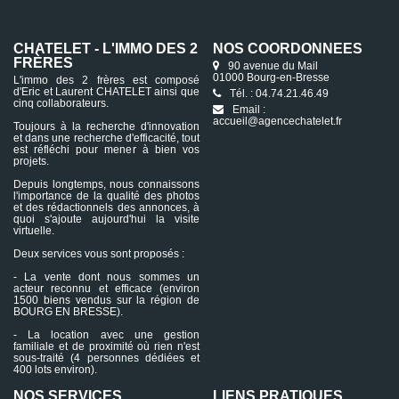
CHATELET - L'IMMO DES 2
NOS COORDONNÉES
FRÈRES
90 avenue du Mail
01000 Bourg-en-Bresse
L'immo des 2 frères est composé
d'Eric et Laurent CHATELET ainsi que
Tél. : 04.74.21.46.49
cinq collaborateurs.
Email :
accueil@agencechatelet.fr
Toujours à la recherche d'innovation
et dans une recherche d'efficacité, tout
est réfléchi pour mener à bien vos
projets.
Depuis longtemps, nous connaissons
l'importance de la qualité des photos
et des rédactionnels des annonces, à
quoi s'ajoute aujourd'hui la visite
virtuelle.
Deux services vous sont proposés :
- La vente dont nous sommes un
acteur reconnu et efficace (environ
1500 biens vendus sur la région de
BOURG EN BRESSE).
- La location avec une gestion
familiale et de proximité où rien n'est
sous-traité (4 personnes dédiées et
400 lots environ).
NOS SERVICES
LIENS PRATIQUES