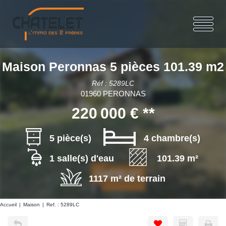
Maison Peronnas 5 pièces 101.39 m2
Réf : 5289LC
01960 PERONNAS
220 000 €
**
5 pièce(s)
4 chambre(s)
1 salle(s) d'eau
101.39 m²
1117 m² de terrain
Accueil
Maison
Ref. : 5289LC