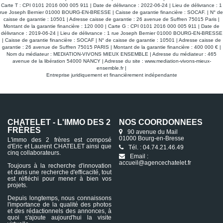
Carte T : CPI 0101 2016 000 005 911 | Date de délivrance : 2022-06-24 | Lieu de délivrance : 1
rue Joseph Bernier 01000 BOURG-EN-BRESSE | Caisse de garantie financière : SOCAF. | N° de
caisse de garantie : 10501 | Adresse caisse de garantie : 26 avenue de Suffren 75015 Paris |
Montant de la garantie financière : 120 000 | Carte G : CPI 0101 2016 000 005 911 | Date de
délivrance : 2019-06-24 | Lieu de délivrance : 1 rue Joseph Bernier 01000 BOURG-EN-BRESSE
| Caisse de garantie financière : SOCAF | N° de caisse de garantie : 10501 | Adresse caisse de
garantie : 26 avenue de Suffren 75015 PARIS | Montant de la garantie financière : 400 000 € |
Nom du médiateur : MEDIATION-VIVONS MIEUX ENSEMBLE | Adresse du médiateur : 465
avenue de la libération 54000 NANCY | Adresse du site :
www.mediation-vivons-mieux-
ensemble.fr
|
Entreprise juridiquement et financièrement indépendante
CHATELET - L'IMMO DES 2
NOS COORDONNÉES
FRÈRES
90 avenue du Mail
01000 Bourg-en-Bresse
L'immo des 2 frères est composé
d'Eric et Laurent CHATELET ainsi que
Tél. : 04.74.21.46.49
cinq collaborateurs.
Email :
accueil@agencechatelet.fr
Toujours à la recherche d'innovation
et dans une recherche d'efficacité, tout
est réfléchi pour mener à bien vos
projets.
Depuis longtemps, nous connaissons
l'importance de la qualité des photos
et des rédactionnels des annonces, à
quoi s'ajoute aujourd'hui la visite