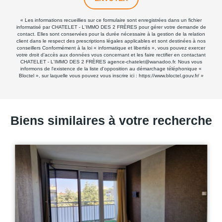
« Les informations recueillies sur ce formulaire sont enregistrées dans un fichier
informatisé par CHATELET - L'IMMO DES 2 FRÈRES pour gérer votre demande de
contact. Elles sont conservées pour la durée nécessaire à la gestion de la relation
client dans le respect des prescriptions légales applicables et sont destinées à nos
conseillers Conformément à la loi « informatique et libertés », vous pouvez exercer
votre droit d'accès aux données vous concernant et les faire rectifier en contactant
CHATELET - L'IMMO DES 2 FRÈRES agence-chatelet@wanadoo.fr. Nous vous
informons de l'existence de la liste d'opposition au démarchage téléphonique «
Bloctel », sur laquelle vous pouvez vous inscrire ici :
https://www.bloctel.gouv.fr/
»
Biens similaires à votre recherche