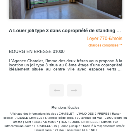
A Louer joli type 3 dans copropriété de standing à 5 mn du centre ville de BOURG EN BRESSE
Loyer 770 €/mois
charges comprises **
BOURG EN BRESSE 01000
L'Agence Chatelet, l'immo des deux frères vous propose à la
location un joli type 3 situé au 6 ème étage d'une copropriété
idéalement située au centre ville avec espaces verts et
parking privatif. Vous pourrez aller au marché qui se trouve à
deux pas les mercredi et samedi et flâner dans le centre ville
au grès de vos envies, le tout à pieds ! Cet appartement
comprend hall d'entrée avec placard mural, desservant une
cuisine aménagée et équipée, salon -séjour avec accès au
balcon, deux chambres dont l'une avec accès au balcon, la
seconde avec un placard mural aménagé, salle d'eau et wc
indépendant. La copropriété a fait l'objet de travaux
d'isolation en façade il y a environ 6 ans, d'où un dpe en C.
Mentions légales
Une climatisation sera installée sur le mois d'octobre.
Chauffage collectif au sol - Avec comme dépendance une
Affichage des informations légales : CHATELET - L'IMMO DES 2 FRÈRES | Raison
cave, stationnement non nominatif . Gros plus la copropriété
sociale : AGENCE CHATELET | Adresse siège social : 90 avenue du Mail - 01000 Bourg-en-
dispose d'une parking fermé par portail électrique. Vous vous
Bresse | Siret : 38443731500037 | RCS : BOURG-EN-BRESSE | Numero TVA
trouvez à deux pas des commerces, des bus, école
Intracommunautaire : FR96384437315 | Forme juridique : Société à responsabilité limitée |
élémentaires , de l'université l Lyon III. Libre de suite
Capital social : 21 342 | Assurance RCP : NC |