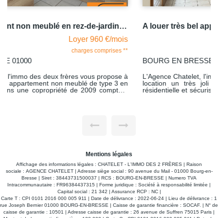
A louer très bel appartement type 3 copropriété récente proche gare BOURG EN BRESSE
Loyer 940 €/mois
charges comprises **
BOURG EN BRESSE 01000
L'Agence Chatelet, l'immo des deux frères vous propose à la
location un très joli type 3 situé dans une copropriété
résidentielle et sécurisée avec de beaux espaces verts, à dix
minutes à pieds du centre ville. Ce beau type 3 situé dans la
résidence AUBRY RENAISSANCE, d'une superficie de 74m2
, au premier étage comprend une entrée, un séjour lumineux
ouvert sur une cuisine aménagée et équipée avec accès à
un balcon exposé sud d'une surface de 11m2, un
dégagement desservant deux chambres dont l'une avec
placard mural, une salle d'eau et un WC individuel. Attention
les photos montrent le logement meublé mais il est bien loué
vide . Possibilité de parking non privatif. Libre au 05.08.2026
Mentions légales
Affichage des informations légales : CHATELET - L'IMMO DES 2 FRÈRES | Raison
sociale : AGENCE CHATELET | Adresse siège social : 90 avenue du Mail - 01000 Bourg-en-
Bresse | Siret : 38443731500037 | RCS : BOURG-EN-BRESSE | Numero TVA
Intracommunautaire : FR96384437315 | Forme juridique : Société à responsabilité limitée |
Capital social : 21 342 | Assurance RCP : NC |
Carte T : CPI 0101 2016 000 005 911 | Date de délivrance : 2022-06-24 | Lieu de délivrance : 1
rue Joseph Bernier 01000 BOURG-EN-BRESSE | Caisse de garantie financière : SOCAF. | N° de
caisse de garantie : 10501 | Adresse caisse de garantie : 26 avenue de Suffren 75015 Paris |