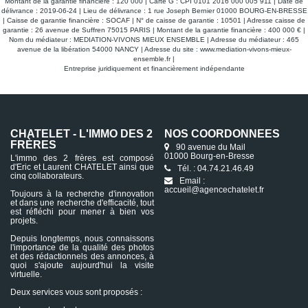
Montant de la garantie financière : 120 000 | Carte G : CPI 0101 2016 000 005 911 | Date de
délivrance : 2019-06-24 | Lieu de délivrance : 1 rue Joseph Bernier 01000 BOURG-EN-BRESSE
| Caisse de garantie financière : SOCAF | N° de caisse de garantie : 10501 | Adresse caisse de
garantie : 26 avenue de Suffren 75015 PARIS | Montant de la garantie financière : 400 000 € |
Nom du médiateur : MEDIATION-VIVONS MIEUX ENSEMBLE | Adresse du médiateur : 465
avenue de la libération 54000 NANCY | Adresse du site :
www.mediation-vivons-mieux-
ensemble.fr
|
Entreprise juridiquement et financièrement indépendante
CHATELET - L'IMMO DES 2
NOS COORDONNÉES
FRÈRES
90 avenue du Mail
01000 Bourg-en-Bresse
L'immo des 2 frères est composé
d'Eric et Laurent CHATELET ainsi que
Tél. : 04.74.21.46.49
cinq collaborateurs.
Email :
accueil@agencechatelet.fr
Toujours à la recherche d'innovation
et dans une recherche d'efficacité, tout
est réfléchi pour mener à bien vos
projets.
Depuis longtemps, nous connaissons
l'importance de la qualité des photos
et des rédactionnels des annonces, à
quoi s'ajoute aujourd'hui la visite
virtuelle.
Deux services vous sont proposés :