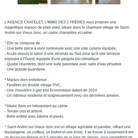
L'AGENCE CHATELET, L'IMMO DES 2 FRÈRES vous propose une
magnifique maison de plain-pied, située dans le charmant village de Saint-
André-sur-Vieux-Jonc, un cadre champêtre et calme.
* Elle se compose de :
- Une belle pièce à vivre lumineuse avec une jolie cuisine équipée,
- Accès depuis le salon à une véranda au Sud ainsi qu'à une terrasse
exposée à l'Ouest, équipée d'une pergola bio-climatique.
- Quatre chambres, dont une suite parentale avec salle d'eau privative
- Une grande buanderie.
* Maison bien entretenue :
- Fenêtres en double vitrage PVC,
- Une chaudière à gaz très économique datant de 2024
- Un intérieur moderne et soigneusement revu ces dernières années.
*Située dans un lotissement au calme :
- Terrain clos et arboré
- Belle entrée avec bitume et pavés
* Saint-André-sur-Vieux-Jonc est un village agréable et paisible, offrant une
boulangerie, un coiffeur, un bistrot et une école. Il se trouve à seulement 8 km
de Bourg-en-Bresse et à 5 minutes de la gare de Servas, vous permettant de