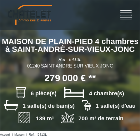
MAISON DE PLAIN-PIED 4 chambres
à SAINT-ANDRÉ-SUR-VIEUX-JONC
Réf : 5413L
01240 SAINT ANDRE SUR VIEUX JONC
279 000 €
**
6 pièce(s)
4 chambre(s)
1 salle(s) de bain(s)
1 salle(s) d'eau
139 m²
700 m² de terrain
Accueil
Maison
Ref. : 5413L