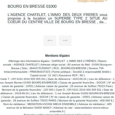
charges comprises **
BOURG EN BRESSE 01000
L'AGENCE CHATELET, L'IMMO DES DEUX FRERES vous
propose à la location un SUPERBE TYPE 2 SITUE AU
COEUR DU CENTRE VILLE DE BOURG EN BRESSE , dans
la copropriété " LE BOURGOGNE" au 6 PLACE DE LA
GRENOUILLERE. Calme, spacieux et lumineux sont les
principales caractéristiques de ce très bel appartement.
D'une surface de 58.07 m2, il est traversant ,se situe au 1er
étage avec ascenseur. Il comprend un hall d'entrée avec
placard mural desservant une vaste pièce à vivre avec une
cuisine ouverte aménagée et équipée, un cellier, un
dégagement desservant une chambre avec placard mural,
une salle d'eau et un WC indépendant. Deux balcons l'un
Mentions légales
coté salon, l'autre coté chambre. Avec comme dépendance
une cave. Le chauffage est collectif avec répartiteur -
Affichage des informations légales : CHATELET - L'IMMO DES 2 FRÈRES | Raison
Stationnement aisé. LIBRE le 03.11.2026 L'appartement est
sociale : AGENCE CHATELET | Adresse siège social : 90 avenue du Mail - 01000 Bourg-en-
en visite virtuelle sur : https://tour.previsite.com/BFA2E653-
Bresse | Siret : 38443731500037 | RCS : BOURG-EN-BRESSE | Numero TVA
4A9D-CEF3-8146-85B35C68AE56
Intracommunautaire : FR96384437315 | Forme juridique : Société à responsabilité limitée |
Capital social : 21 342 | Assurance RCP : NC |
Carte T : CPI 0101 2016 000 005 911 | Date de délivrance : 2022-06-24 | Lieu de délivrance : 1
rue Joseph Bernier 01000 BOURG-EN-BRESSE | Caisse de garantie financière : SOCAF. | N° de
caisse de garantie : 10501 | Adresse caisse de garantie : 26 avenue de Suffren 75015 Paris |
Montant de la garantie financière : 120 000 | Carte G : CPI 0101 2016 000 005 911 | Date de
délivrance : 2019-06-24 | Lieu de délivrance : 1 rue Joseph Bernier 01000 BOURG-EN-BRESSE
| Caisse de garantie financière : SOCAF | N° de caisse de garantie : 10501 | Adresse caisse de
garantie : 26 avenue de Suffren 75015 PARIS | Montant de la garantie financière : 400 000 € |
Nom du médiateur : MEDIATION-VIVONS MIEUX ENSEMBLE | Adresse du médiateur : 465
avenue de la libération 54000 NANCY | Adresse du site :
www.mediation-vivons-mieux-
ensemble.fr
|
Entreprise juridiquement et financièrement indépendante