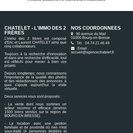
CHATELET - L'IMMO DES 2
NOS COORDONNÉES
FRÈRES
90 avenue du Mail
01000 Bourg-en-Bresse
L'immo des 2 frères est composé
d'Eric et Laurent CHATELET ainsi que
Tél. : 04.74.21.46.49
cinq collaborateurs.
Email :
accueil@agencechatelet.fr
Toujours à la recherche d'innovation
et dans une recherche d'efficacité, tout
est réfléchi pour mener à bien vos
projets.
Depuis longtemps, nous connaissons
l'importance de la qualité des photos
et des rédactionnels des annonces, à
quoi s'ajoute aujourd'hui la visite
virtuelle.
Deux services vous sont proposés :
- La vente dont nous sommes un
acteur reconnu et efficace (environ
1500 biens vendus sur la région de
BOURG EN BRESSE).
- La location avec une gestion
familiale et de proximité où rien n'est
sous-traité (4 personnes dédiées et