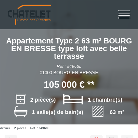
Appartement Type 2 63 m² BOURG
EN BRESSE type loft avec belle
terrasse
Réf : s4968L
01000 BOURG EN BRESSE
105 000 €
**
2 pièce(s)
1 chambre(s)
1 salle(s) de bain(s)
63 m²
Accueil
2 pièces
Ref. : s4968L