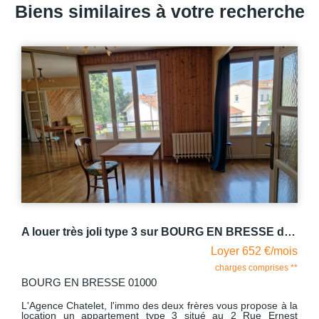
Biens similaires à votre recherche
i type 3 sur BOURG EN BRESSE de 64.70 m2
A LOUER SUPERBE TYPE 2 AU COEUR DE LA PLACE DE LA GRENOUILLERE- BOURG EN BRESSE
is
Loyer 785 €/mois
 **
charges comprises **
BOURG EN BRESSE 01000
 la
L'AGENCE CHATELET, L'IMMO DES DEUX FRERES vous
st
propose à la location un SUPERBE TYPE 2 SITUE AU