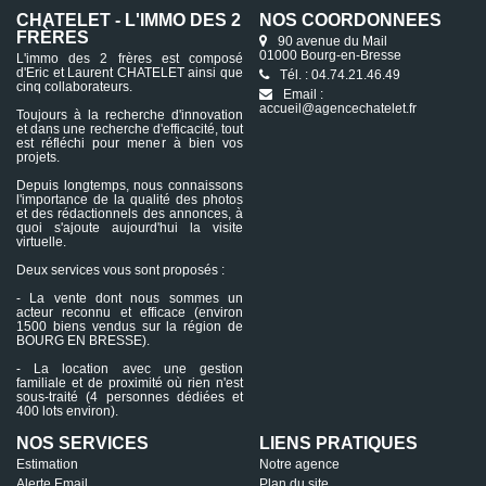
CHATELET - L'IMMO DES 2
NOS COORDONNÉES
FRÈRES
90 avenue du Mail
01000 Bourg-en-Bresse
L'immo des 2 frères est composé
d'Eric et Laurent CHATELET ainsi que
Tél. : 04.74.21.46.49
cinq collaborateurs.
Email :
accueil@agencechatelet.fr
Toujours à la recherche d'innovation
et dans une recherche d'efficacité, tout
est réfléchi pour mener à bien vos
projets.
Depuis longtemps, nous connaissons
l'importance de la qualité des photos
et des rédactionnels des annonces, à
quoi s'ajoute aujourd'hui la visite
virtuelle.
Deux services vous sont proposés :
- La vente dont nous sommes un
acteur reconnu et efficace (environ
1500 biens vendus sur la région de
BOURG EN BRESSE).
- La location avec une gestion
familiale et de proximité où rien n'est
sous-traité (4 personnes dédiées et
400 lots environ).
NOS SERVICES
LIENS PRATIQUES
Estimation
Notre agence
Alerte Email
Plan du site