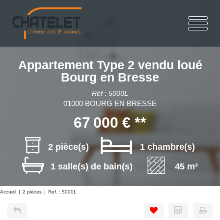
Appartement Type 2 vendu loué
Bourg en Bresse
Réf : 5000L
01000 BOURG EN BRESSE
67 000 €
**
2 pièce(s)
1 chambre(s)
1 salle(s) de bain(s)
45 m²
Accueil
2 pièces
Ref. : 5000L