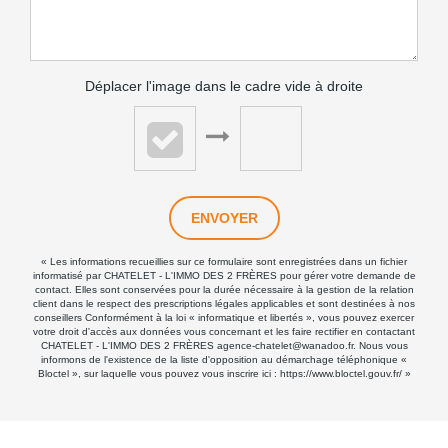
Déplacer l'image dans le cadre vide à droite
ENVOYER
« Les informations recueillies sur ce formulaire sont enregistrées dans un fichier
informatisé par CHATELET - L'IMMO DES 2 FRÈRES pour gérer votre demande de
contact. Elles sont conservées pour la durée nécessaire à la gestion de la relation
client dans le respect des prescriptions légales applicables et sont destinées à nos
conseillers Conformément à la loi « informatique et libertés », vous pouvez exercer
votre droit d'accès aux données vous concernant et les faire rectifier en contactant
CHATELET - L'IMMO DES 2 FRÈRES agence-chatelet@wanadoo.fr. Nous vous
informons de l'existence de la liste d'opposition au démarchage téléphonique «
Bloctel », sur laquelle vous pouvez vous inscrire ici :
https://www.bloctel.gouv.fr/
»