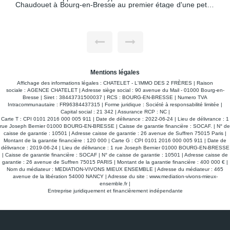
ite
COEUR DU CENTRE VILLE DE BOURG EN BRESSE , dans
la copropriété " LE BOURGOGNE" au 6 PLACE DE LA
ent
GRENOUILLERE. Calme, spacieux et lumineux sont les
ral
principales caractéristiques de ce très bel appartement.
ral
D'une surface de 58.07 m2, il est traversant ,se situe au 1er
 et
étage avec ascenseur. Il comprend un hall d'entrée avec
placard mural desservant une vaste pièce à vivre avec une
cuisine ouverte aménagée et équipée, un cellier, un
une
dégagement desservant une chambre avec placard mural,
os.
une salle d'eau et un WC indépendant. Deux balcons l'un
Mentions légales
coté salon, l'autre coté chambre. Avec comme dépendance
une cave. Le chauffage est collectif avec répartiteur -
Affichage des informations légales : CHATELET - L'IMMO DES 2 FRÈRES | Raison
Stationnement aisé. LIBRE le 03.11.2026 L'appartement est
sociale : AGENCE CHATELET | Adresse siège social : 90 avenue du Mail - 01000 Bourg-en-
en visite virtuelle sur : https://tour.previsite.com/BFA2E653-
Bresse | Siret : 38443731500037 | RCS : BOURG-EN-BRESSE | Numero TVA
4A9D-CEF3-8146-85B35C68AE56
Intracommunautaire : FR96384437315 | Forme juridique : Société à responsabilité limitée |
Capital social : 21 342 | Assurance RCP : NC |
Carte T : CPI 0101 2016 000 005 911 | Date de délivrance : 2022-06-24 | Lieu de délivrance : 1
rue Joseph Bernier 01000 BOURG-EN-BRESSE | Caisse de garantie financière : SOCAF. | N° de
caisse de garantie : 10501 | Adresse caisse de garantie : 26 avenue de Suffren 75015 Paris |
Montant de la garantie financière : 120 000 | Carte G : CPI 0101 2016 000 005 911 | Date de
délivrance : 2019-06-24 | Lieu de délivrance : 1 rue Joseph Bernier 01000 BOURG-EN-BRESSE
| Caisse de garantie financière : SOCAF | N° de caisse de garantie : 10501 | Adresse caisse de
garantie : 26 avenue de Suffren 75015 PARIS | Montant de la garantie financière : 400 000 € |
Nom du médiateur : MEDIATION-VIVONS MIEUX ENSEMBLE | Adresse du médiateur : 465
avenue de la libération 54000 NANCY | Adresse du site :
www.mediation-vivons-mieux-
ensemble.fr
|
Entreprise juridiquement et financièrement indépendante