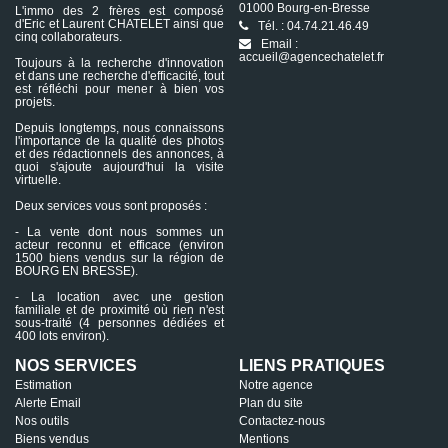
01000 Bourg-en-Bresse
L'immo des 2 frères est composé
d'Eric et Laurent CHATELET ainsi que
Tél. : 04.74.21.46.49
cinq collaborateurs.
Email :
accueil@agencechatelet.fr
Toujours à la recherche d'innovation
et dans une recherche d'efficacité, tout
est réfléchi pour mener à bien vos
projets.
Depuis longtemps, nous connaissons
l'importance de la qualité des photos
et des rédactionnels des annonces, à
quoi s'ajoute aujourd'hui la visite
virtuelle.
Deux services vous sont proposés :
- La vente dont nous sommes un
acteur reconnu et efficace (environ
1500 biens vendus sur la région de
BOURG EN BRESSE).
- La location avec une gestion
familiale et de proximité où rien n'est
sous-traité (4 personnes dédiées et
400 lots environ).
NOS SERVICES
LIENS PRATIQUES
Estimation
Notre agence
Alerte Email
Plan du site
Nos outils
Contactez-nous
Biens vendus
Mentions