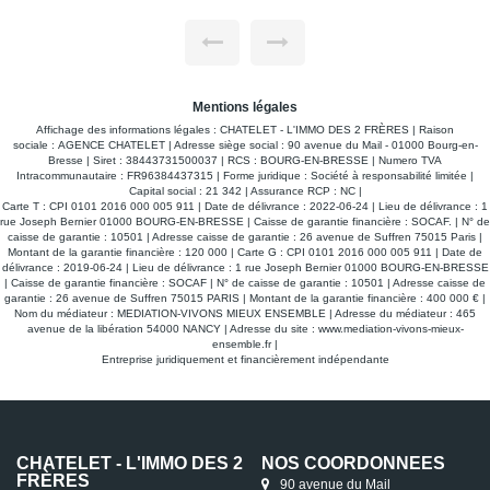
compose de : - D'un spacieux salon de 50 m² exposé Sud et
Ouest, - D'une cuisine équipée et ouverte sur l'extérieur en
plain-pied, idéale pour recevoir vos proches. - Trois
chambres lumineuses et confortables dont une avec un
dressing. - Une salle d'eau et de bains spacieuse. - wc
suspendu et lave mains, - Un garage isolé de 25 m². -
Terrasse Sud - Terrain clos. * Vous pouvez voir cette maison
en visite virtuelle en cliquant sur le lien "accéder à la visite
Mentions légales
virtuelle" ou "visite 360" selon les sites. * Ne manquez pas
Affichage des informations légales : CHATELET - L'IMMO DES 2 FRÈRES | Raison
cette belle opportunité ! Contactez l'AGENCE CHATELET,
sociale : AGENCE CHATELET | Adresse siège social : 90 avenue du Mail - 01000 Bourg-en-
L'IMMO DES 2 FRÈRES pour plus d'informations ou pour
Bresse | Siret : 38443731500037 | RCS : BOURG-EN-BRESSE | Numero TVA
planifier une visite.
Intracommunautaire : FR96384437315 | Forme juridique : Société à responsabilité limitée |
Capital social : 21 342 | Assurance RCP : NC |
Carte T : CPI 0101 2016 000 005 911 | Date de délivrance : 2022-06-24 | Lieu de délivrance : 1
rue Joseph Bernier 01000 BOURG-EN-BRESSE | Caisse de garantie financière : SOCAF. | N° de
caisse de garantie : 10501 | Adresse caisse de garantie : 26 avenue de Suffren 75015 Paris |
Montant de la garantie financière : 120 000 | Carte G : CPI 0101 2016 000 005 911 | Date de
délivrance : 2019-06-24 | Lieu de délivrance : 1 rue Joseph Bernier 01000 BOURG-EN-BRESSE
| Caisse de garantie financière : SOCAF | N° de caisse de garantie : 10501 | Adresse caisse de
garantie : 26 avenue de Suffren 75015 PARIS | Montant de la garantie financière : 400 000 € |
Nom du médiateur : MEDIATION-VIVONS MIEUX ENSEMBLE | Adresse du médiateur : 465
avenue de la libération 54000 NANCY | Adresse du site :
www.mediation-vivons-mieux-
ensemble.fr
|
Entreprise juridiquement et financièrement indépendante
CHATELET - L'IMMO DES 2
NOS COORDONNÉES
FRÈRES
90 avenue du Mail