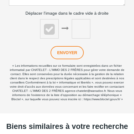
Déplacer l'image dans le cadre vide à droite
ENVOYER
« Les informations recueillies sur ce formulaire sont enregistrées dans un fichier
informatisé par CHATELET - L'IMMO DES 2 FRÈRES pour gérer votre demande de
contact. Elles sont conservées pour la durée nécessaire à la gestion de la relation
client dans le respect des prescriptions légales applicables et sont destinées à nos
conseillers Conformément à la loi « informatique et libertés », vous pouvez exercer
votre droit d'accès aux données vous concernant et les faire rectifier en contactant
CHATELET - L'IMMO DES 2 FRÈRES agence-chatelet@wanadoo.fr. Nous vous
informons de l'existence de la liste d'opposition au démarchage téléphonique «
Bloctel », sur laquelle vous pouvez vous inscrire ici :
https://www.bloctel.gouv.fr/
»
Biens similaires à votre recherche