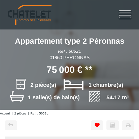
Appartement type 2 Péronnas
Réf : 5052L
01960 PERONNAS
75 000 €
**
2 pièce(s)
1 chambre(s)
1 salle(s) de bain(s)
54.17 m²
Accueil
2 pièces
Ref. : 5052L