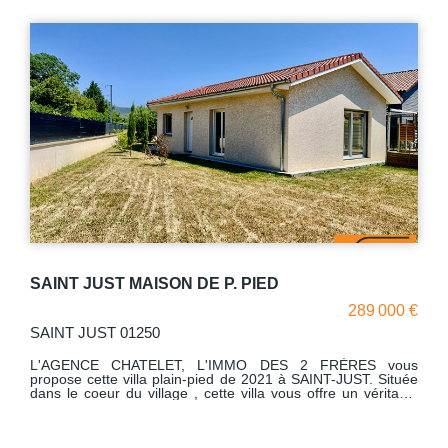
SAINT JUST MAISON DE P. PIED
289 000 €
SAINT JUST 01250
L'AGENCE CHATELET, L'IMMO DES 2 FRÈRES vous
propose cette villa plain-pied de 2021 à SAINT-JUST. Située
dans le coeur du village , cette villa vous offre un véritable
havre de paix à seulement quelques minutes de la ville de
BOURG EN BRESSE et du parc de loisir de Bouvent. * D'une
superficie de 102 m² , cette maison en parfait état se