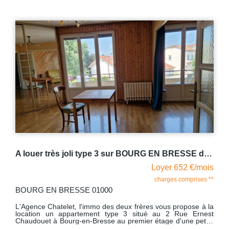
A louer très joli type 3 sur BOURG EN BRESSE de 64.70 m2
Loyer 652 €/mois
charges comprises **
BOURG EN BRESSE 01000
BO
L'Agence Chatelet, l'immo des deux frères vous propose à la
L'
location un appartement type 3 situé au 2 Rue Ernest
pr
Chaudouet à Bourg-en-Bresse au premier étage d'une petite
COEUR
copropriété très calme. Ce logement comprend une belle
la