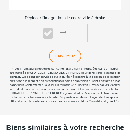
Déplacer l'image dans le cadre vide à droite
ENVOYER
« Les informations recueillies sur ce formulaire sont enregistrées dans un fichier
informatisé par CHATELET - L'IMMO DES 2 FRÈRES pour gérer votre demande de
contact. Elles sont conservées pour la durée nécessaire à la gestion de la relation
client dans le respect des prescriptions légales applicables et sont destinées à nos
conseillers Conformément à la loi « informatique et libertés », vous pouvez exercer
votre droit d'accès aux données vous concernant et les faire rectifier en contactant
CHATELET - L'IMMO DES 2 FRÈRES agence-chatelet@wanadoo.fr. Nous vous
informons de l'existence de la liste d'opposition au démarchage téléphonique «
Bloctel », sur laquelle vous pouvez vous inscrire ici :
https://www.bloctel.gouv.fr/
»
Biens similaires à votre recherche