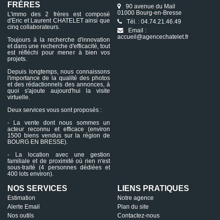
FRÈRES
90 avenue du Mail
01000 Bourg-en-Bresse
L'immo des 2 frères est composé
d'Eric et Laurent CHATELET ainsi que
Tél. : 04.74.21.46.49
cinq collaborateurs.
Email :
accueil@agencechatelet.fr
Toujours à la recherche d'innovation
et dans une recherche d'efficacité, tout
est réfléchi pour mener à bien vos
projets.
Depuis longtemps, nous connaissons
l'importance de la qualité des photos
et des rédactionnels des annonces, à
quoi s'ajoute aujourd'hui la visite
virtuelle.
Deux services vous sont proposés :
- La vente dont nous sommes un
acteur reconnu et efficace (environ
1500 biens vendus sur la région de
BOURG EN BRESSE).
- La location avec une gestion
familiale et de proximité où rien n'est
sous-traité (4 personnes dédiées et
400 lots environ).
NOS SERVICES
LIENS PRATIQUES
Estimation
Notre agence
Alerte Email
Plan du site
Nos outils
Contactez-nous