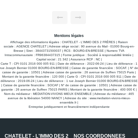
entrée qui dessert deux pièces communicantes qui peuvent
GRENOUIL
être séparées, l'une d'elle possède un grand placard mural
pri
vous trouverez ensuite une chambre avec son placard mural
D'u
puis un séjour ouvert sur la cuisine qui est aménagée et
étage a
équipée (plaque, mini four) une salle d'eau et un WC
pla
indépendant. Chauffage individuel électrique, eau chaude
cu
produite par un cumulus. En dépendance vous trouverez une
dé
vaste cave dans laquelle vous pourrez entreposer vos vélos.
un
Mentions légales
Libre de suite !
co
une cave. Le c
Affichage des informations légales : CHATELET - L'IMMO DES 2 FRÈRES | Raison
Sta
sociale : AGENCE CHATELET | Adresse siège social : 90 avenue du Mail - 01000 Bourg-en-
en 
Bresse | Siret : 38443731500037 | RCS : BOURG-EN-BRESSE | Numero TVA
4A
Intracommunautaire : FR96384437315 | Forme juridique : Société à responsabilité limitée |
Capital social : 21 342 | Assurance RCP : NC |
Carte T : CPI 0101 2016 000 005 911 | Date de délivrance : 2022-06-24 | Lieu de délivrance : 1
rue Joseph Bernier 01000 BOURG-EN-BRESSE | Caisse de garantie financière : SOCAF. | N° de
caisse de garantie : 10501 | Adresse caisse de garantie : 26 avenue de Suffren 75015 Paris |
Montant de la garantie financière : 120 000 | Carte G : CPI 0101 2016 000 005 911 | Date de
délivrance : 2019-06-24 | Lieu de délivrance : 1 rue Joseph Bernier 01000 BOURG-EN-BRESSE
| Caisse de garantie financière : SOCAF | N° de caisse de garantie : 10501 | Adresse caisse de
garantie : 26 avenue de Suffren 75015 PARIS | Montant de la garantie financière : 400 000 € |
Nom du médiateur : MEDIATION-VIVONS MIEUX ENSEMBLE | Adresse du médiateur : 465
avenue de la libération 54000 NANCY | Adresse du site :
www.mediation-vivons-mieux-
ensemble.fr
|
Entreprise juridiquement et financièrement indépendante
CHATELET - L'IMMO DES 2
NOS COORDONNÉES