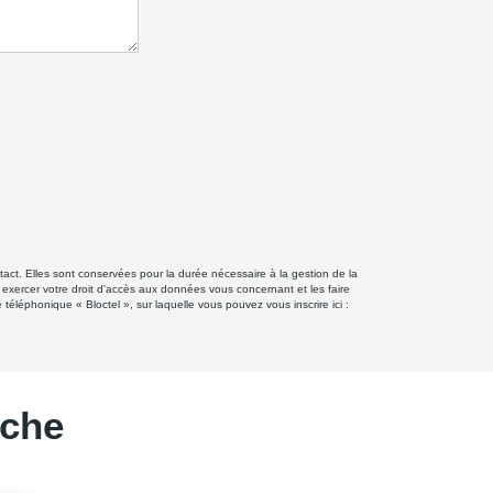
ct. Elles sont conservées pour la durée nécessaire à la gestion de la
z exercer votre droit d'accès aux données vous concernant et les faire
éphonique « Bloctel », sur laquelle vous pouvez vous inscrire ici :
rche