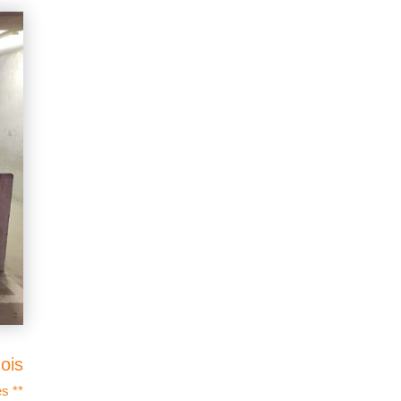
ois
s **