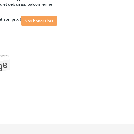
wc et débarras, balcon fermé.
t son prix !
Nos honoraires