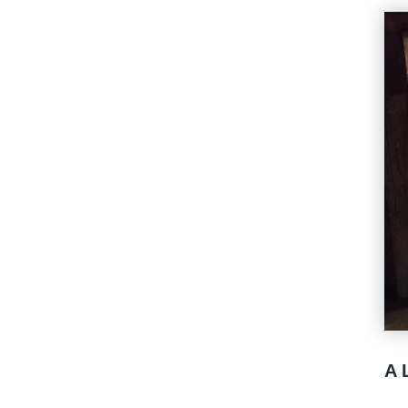
A LOUER EMPLACEMENT DE PARKING DANS SOUS SOL COPROPRIETE SECURISEE
Loyer 74 €/mois
charges comprises **