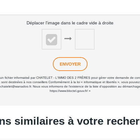
Déplacer l'image dans le cadre vide à droite
ENVOYER
ans un fichier informatisé par CHATELET - L'IMMO DES 2 FRÈRES pour gérer votre demande de conta
 et sont destinées à nos conseillers Conformément à la loi « informatique et libertés », vous pouve
elet@wanadoo.fr. Nous vous informons de l'existence de la liste d'opposition au démarchage tél
https://www.bloctel.gouv.fr/
»
ns similaires à votre reche