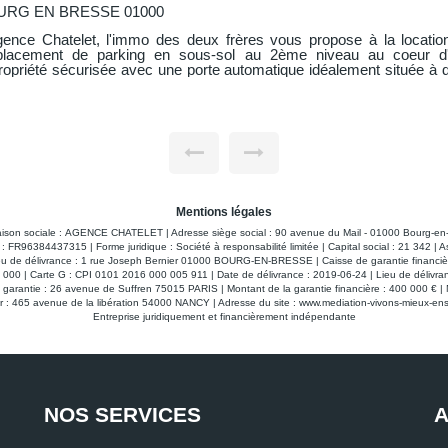
URG EN BRESSE 01000
gence Chatelet, l'immo des deux frères vous propose à la locatio
lacement de parking en sous-sol au 2ème niveau au coeur d
ropriété sécurisée avec une porte automatique idéalement située à 
du centre-ville, au 28 rue de la Grenouillère à Bourg-en-Bresse. Libre de
e.
Mentions légales
aison sociale : AGENCE CHATELET | Adresse siège social : 90 avenue du Mail - 01000 Bourg
: FR96384437315 | Forme juridique : Société à responsabilité limitée | Capital social : 21 342 | 
eu de délivrance : 1 rue Joseph Bernier 01000 BOURG-EN-BRESSE | Caisse de garantie financière
20 000 | Carte G : CPI 0101 2016 000 005 911 | Date de délivrance : 2019-06-24 | Lieu de dél
e de garantie : 26 avenue de Suffren 75015 PARIS | Montant de la garantie financière : 400 0
 : 465 avenue de la libération 54000 NANCY | Adresse du site :
www.mediation-vivons-mieux-ens
Entreprise juridiquement et financièrement indépendante
NOS SERVICES
A