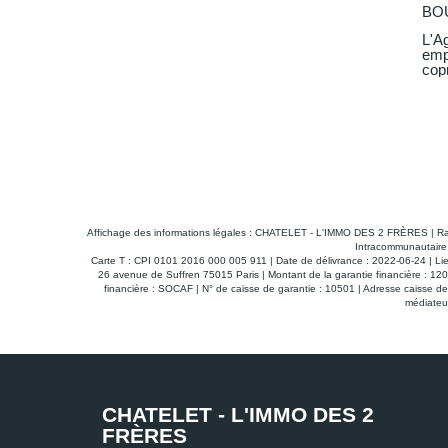
E 01000
BO
 l'immo des deux frères vous propose à la location un
L'A
arking en sous-sol au 2ème niveau au coeur d'une
emp
sée avec une porte automatique idéalement située à deux
cop
u 28 rue de la Grenouillère à Bourg-en-Bresse. Libre de
pas 
suit
Affichage des informations légales : CHATELET - L'IMMO DES 2 FRÈRES | R
Intracommunautaire 
Carte T : CPI 0101 2016 000 005 911 | Date de délivrance : 2022-06-24 | Li
26 avenue de Suffren 75015 Paris | Montant de la garantie financière : 1
financière : SOCAF | N° de caisse de garantie : 10501 | Adresse caiss
médiateur
CHATELET - L'IMMO DES 2
FRÈRES