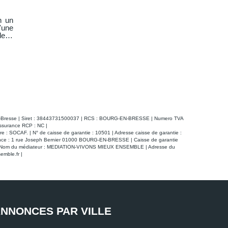
n un
'une
deux
-en-Bresse | Siret : 38443731500037 | RCS : BOURG-EN-BRESSE | Numero TVA
Assurance RCP : NC |
 : SOCAF. | N° de caisse de garantie : 10501 | Adresse caisse de garantie :
ivrance : 1 rue Joseph Bernier 01000 BOURG-EN-BRESSE | Caisse de garantie
00 € | Nom du médiateur : MEDIATION-VIVONS MIEUX ENSEMBLE | Adresse du
emble.fr
|
NNONCES PAR VILLE