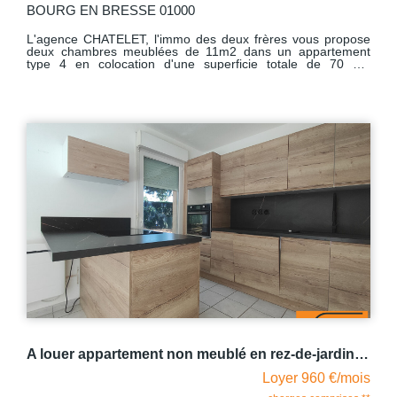
BOURG EN BRESSE 01000
L'agence CHATELET, l'immo des deux frères vous propose
deux chambres meublées de 11m2 dans un appartement
type 4 en colocation d'une superficie totale de 70 m2
complétement rénové. Vous partagerez un séjour muni des
dernières technologies (télé, casque audio, box), une cuisine
meublée et équipée de tout le nécessaire (cafetière
Nespresso, four, micro-onde, grille pain etc.), une salle d'eau
avec lave-linge et un W.C indépendant. Il dispose également
d'un balcon agrémenté d'une tendue motorisée et d'un
bucher idéal pour entreposer des vélos. Les charges
forfaitaires comprennent : le chauffage, l'eau chaude et l'eau
froide, l'électricité, l'abonnement Internet et la taxe ordures
ménagères. L'une des chambres est disponible et la
deuxième se libère le 09/09/2026.
A louer appartement non meublé en rez-de-jardin Bourg-en-Bresse 3 pièce(s) 67.93 m2 proche Intermarché avec garage
Loyer 960 €/mois