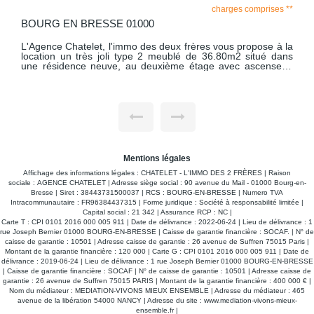
charges comprises **
BOURG EN BRESSE 01000
L'Agence Chatelet, l'immo des deux frères vous propose à la
location un très joli type 2 meublé de 36.80m2 situé dans
une résidence neuve, au deuxième étage avec ascenseur.
Cet appartement comprend une entrée desservant une
cuisine aménagée et équipée (four, plaque, hotte, lave-
vaisselle, micro-onde, réfrigérateur et congélateur) ouverte
sur le salon, avec accès à une jolie terrasse de 6 m2, une
belle chambre avec placard mural aménagé, une vaste salle
de bains avec WC et machine à laver. Avec comme
dépendance une place de parking nominative avec portail
électrique. Libre Chauffage individuel gaz avec production
d'eau chaude.
Mentions légales
Affichage des informations légales : CHATELET - L'IMMO DES 2 FRÈRES | Raison
sociale : AGENCE CHATELET | Adresse siège social : 90 avenue du Mail - 01000 Bourg-en-
Bresse | Siret : 38443731500037 | RCS : BOURG-EN-BRESSE | Numero TVA
Intracommunautaire : FR96384437315 | Forme juridique : Société à responsabilité limitée |
Capital social : 21 342 | Assurance RCP : NC |
Carte T : CPI 0101 2016 000 005 911 | Date de délivrance : 2022-06-24 | Lieu de délivrance : 1
rue Joseph Bernier 01000 BOURG-EN-BRESSE | Caisse de garantie financière : SOCAF. | N° de
caisse de garantie : 10501 | Adresse caisse de garantie : 26 avenue de Suffren 75015 Paris |
Montant de la garantie financière : 120 000 | Carte G : CPI 0101 2016 000 005 911 | Date de
délivrance : 2019-06-24 | Lieu de délivrance : 1 rue Joseph Bernier 01000 BOURG-EN-BRESSE
| Caisse de garantie financière : SOCAF | N° de caisse de garantie : 10501 | Adresse caisse de
garantie : 26 avenue de Suffren 75015 PARIS | Montant de la garantie financière : 400 000 € |
Nom du médiateur : MEDIATION-VIVONS MIEUX ENSEMBLE | Adresse du médiateur : 465
avenue de la libération 54000 NANCY | Adresse du site :
www.mediation-vivons-mieux-
ensemble.fr
|