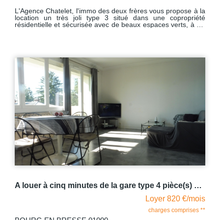
L'Agence Chatelet, l'immo des deux frères vous propose à la
location un très joli type 3 situé dans une copropriété
résidentielle et sécurisée avec de beaux espaces verts, à dix
minutes à pieds du centre ville. Ce beau type 3 situé dans la
résidence AUBRY RENAISSANCE, d'une superficie de 74m2
, au premier étage comprend une entrée, un séjour lumineux
ouvert sur une cuisine aménagée et équipée avec accès à
un balcon exposé sud d'une surface de 11m2, un
dégagement desservant deux chambres dont l'une avec
placard mural, une salle d'eau et un WC individuel. Possibilité
de parking non privatif. Libre au 05.08.2026 Une visite
virtuelle est disponible : https://tour.previsite.com/FB8E115F-
4557-2ED0-1DCC-E2A2C7878227
A louer à cinq minutes de la gare type 4 pièce(s) 73.57 m2 ) BOURG EN BRESSE
Loyer 820 €/mois
charges comprises **