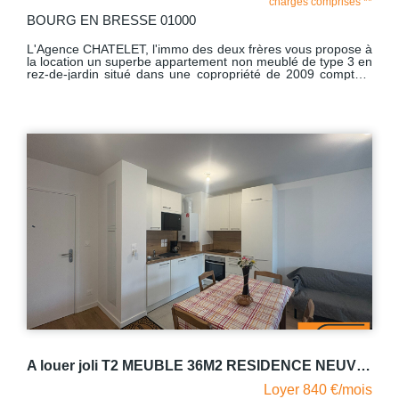
charges comprises **
BOURG EN BRESSE 01000
L'Agence CHATELET, l'immo des deux frères vous propose à
la location un superbe appartement non meublé de type 3 en
rez-de-jardin situé dans une copropriété de 2009 comptant
trois étages au total, proche d'Intermarché à Bourg-en-
Bresse. Cet appartement lumineux comprend un hall
d'entrée, un séjour donnant accès à une terrasse de 15.28
m2 ainsi qu'à un terrain clos de 229.48 m2 où vous pourrez
profiter des beaux jours, une cuisine équipée et aménagée
(four, plaque et lave-vaisselle), un W.C indépendant, une
salle de bains avec emplacement machine à laver, un
dégagement et deux grandes chambres dont l'une avec un
placard mural. Avec comme dépendance : un grand garage
fermé de 33.06 m2 en sous-sol. Le chauffage est individuel
électrique avec production d'eau chaude par cumulus. L'eau
froide est comprise dans les charges. L'emplacement de ce
logement est idéal en vous donnant accès à toutes les
commodités (station service, épicerie, pharmacie, etc.). Libre
au 24/10/2026
A louer joli T2 MEUBLE 36M2 RESIDENCE NEUVE PROCHE GARE BOURG EN BRESSE
Loyer 840 €/mois