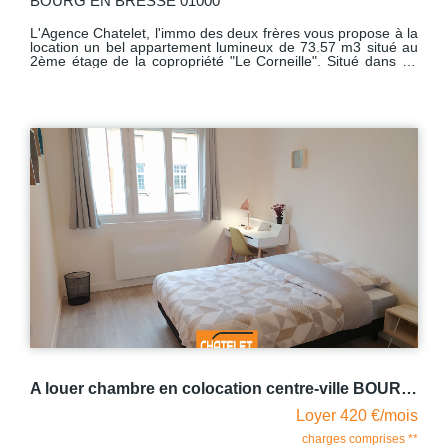
BOURG EN BRESSE 01000
L'Agence Chatelet, l'immo des deux frères vous propose à la
location un bel appartement lumineux de 73.57 m3 situé au
2ème étage de la copropriété "Le Corneille". Situé dans un
quartier calme, proche de la gare, et dans un écrin de
verdure, cet appartement lumineux comprend une grande
pièce de vie donnant sur la cuisine meublée et équipée, trois
chambres de belles dimensions avec rangements, une salle
de bains et WC indépendant, un balcon donnant sur les
espaces verts de la copropriété. Avec comme dépendance
une grande cave, parking non nominatif. La copropriété est
fermée par une barrière automatique. Le chauffage est
collectif au gaz - L'eau chaude est produite par un cumulus
électrique. Des travaux de réfection de la toiture et isolation
de la toiture ont été votés ce qui ne pourra qu'être source de
confort. Libre au 23 Octobre 2026
A louer chambre en colocation centre-ville BOURG EN BRESSE avec balcon et bûcher
Loyer 420 €/mois
charges comprises **