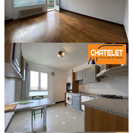
L'Agence Chatelet, l'immo des deux frères vous propose à la vente un bel
appartement lumineux de 67,77 m² au 3ème étage avec ascenseur.
La copropriété "Le Saint Christophe" est située dans le quartier plateau, à
proximité de l'Ecole Normale, dans un parc particulièrement paisible et
calme. Situé à 5 min de la gare et des lycées.
Vous pouvez voir cet appartement en visite virtuelle en cliquant sur le lien
"accéder à la visite virtuelle" ou "visite 360" selon les sites.
Il comprend une pièce de vie avec une grande baie vitrée disposant d'une
superbe vue sur la forêt de seillon et le Revermont . Le balcon est bien
orienté, avec un store et peut recevoir une table avec deux chaises. La
cuisine est meublée et équipée, les deux chambres ont des rangements, une
salle de bains et WC indépendant.
La copropriété est bien entretenue et dispose de grands espaces verts
visibles du logement. L'état général est très bon et il est habitable de suite
sans travaux.
Il est vendu avec et compris dans le prix, une cave. Il est possible de se garer
très facilement sur le parking commun pour vous et vos invités.