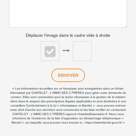
Déplacer l'image dans le cadre vide à droite
ENVOYER
« Les informations recueillies sur ce formulaire sont enregistrées dans un fichier
informatisé par CHATELET - L'IMMO DES 2 FRÈRES pour gérer votre demande de
contact. Elles sont conservées pour la durée nécessaire à la gestion de la relation
client dans le respect des prescriptions légales applicables et sont destinées à nos
conseillers Conformément à la loi « informatique et libertés », vous pouvez exercer
votre droit d'accès aux données vous concernant et les faire rectifier en contactant
CHATELET - L'IMMO DES 2 FRÈRES agence-chatelet@wanadoo.fr. Nous vous
informons de l'existence de la liste d'opposition au démarchage téléphonique «
Bloctel », sur laquelle vous pouvez vous inscrire ici :
https://www.bloctel.gouv.fr/
»