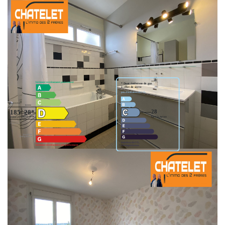
Le chauffage est collectif au gaz . Les menuiseries sont en PVC double
vitrage.
Nos honoraires
Accéder à la visite virtuelle
Classes DPE/GES
Montant estimé des dépenses annuelles d'énergie pour un usage standard
entre 770€ et 1100€. Pour la date de référence 01/01/2021.
Ce bien est soumis à un diagnostic ERP (État des Risques et
Pollutions). Pour en savoir plus, rendez-vous sur
https://www.georisques.gouv.fr/