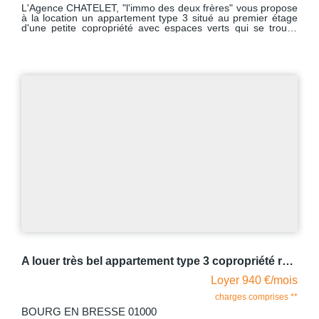
L'Agence CHATELET, "l'immo des deux frères" vous propose
à la location un appartement type 3 situé au premier étage
d'une petite copropriété avec espaces verts qui se trouve
dans un quartier calme à 8 minutes à pied de la gare au 13
rue du Docteur Nodet à Bourg-en-Bresse. Proche des lycées
et des arrêts de bus, vous pourrez facilement atteindre le
centre ville ainsi que les commerces en empruntant les
pistes cyclables qui ont été mises en fonctionnement
récemment. Cet appartement traversant est lumineux et
fonctionnel. Il comprend un hall d'entrée avec un dressing
desservant une cuisine aménagée et équipée d'un four, de
plaques de cuisson gaz, d'une hotte et d'une machine à
laver, un grand salon-séjour donnant accès au balcon sur
lequel vous pourrez vous y reposer des les premiers beaux
jours, deux chambres avec placards muraux, une salle d'eau
et un W.C indépendant. Avec comme dépendance : un
garage fermé. Le chauffage est individuel au gaz avec
production d'eau chaude par la chaudière. Dédite au 13.10
mais libre à compter du 16.08.2026
A louer très bel appartement type 3 copropriété récente proche gare BOURG EN BRESSE
Loyer 940 €/mois
charges comprises **
BOURG EN BRESSE 01000