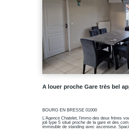
Loyer
 500 €/mois
s comprises **
BOURG EN BRESSE 01000
ocation un très
L' Agence CHATELET, l'immo des deux frères 
nier étage d'un
joli type 2 situé au deuxième et dernier éta
de BOURG EN BRESSE, proche commerce