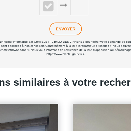
ENVOYER
ans un fichier informatisé par CHATELET - L'IMMO DES 2 FRÈRES pour gérer votre demande de conta
 et sont destinées à nos conseillers Conformément à la loi « informatique et libertés », vous pouve
elet@wanadoo.fr. Nous vous informons de l'existence de la liste d'opposition au démarchage tél
https://www.bloctel.gouv.fr/
»
ns similaires à votre reche