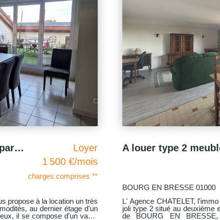
A louer type 2 meublé dans maison individuelle quartier calme proche commerces BOURG EN BRESSE
Loyer
680 €/mois
charges comprises **
BOURG EN BRESSE 01000
vous propose à la location un
L'Agence CHATELET, "l'immo 
ge d'une maison sur la commune
un appartement type 3 situé a
s, gare et école. Cet
espaces verts qui se trouve d