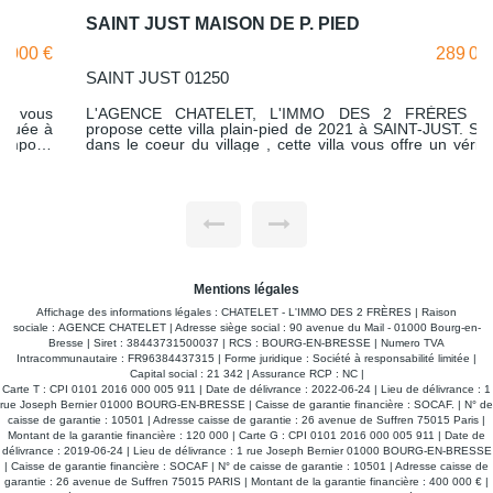
SAINT JUST MAISON DE P. PIED
289 000 €
SAINT JUST 01250
L'AGENCE CHATELET, L'IMMO DES 2 FRÈRES vous
propose cette villa plain-pied de 2021 à SAINT-JUST. Située
dans le coeur du village , cette villa vous offre un véritable
havre de paix à seulement quelques minutes de la ville de
BOURG EN BRESSE et du parc de loisir de Bouvent. * D'une
superficie de 102 m² , cette maison en parfait état se
compose de : - D'un spacieux salon de 50 m² exposé Sud et
Ouest, - D'une cuisine équipée et ouverte sur l'extérieur en
plain-pied, idéale pour recevoir vos proches. - Trois
chambres lumineuses et confortables dont une avec un
dressing. - Une salle d'eau et de bains spacieuse. - wc
suspendu et lave mains, - Un garage isolé de 25 m². -
Mentions légales
Terrasse Sud - Terrain clos. * Vous pouvez voir cette maison
en visite virtuelle en cliquant sur le lien "accéder à la visite
Affichage des informations légales : CHATELET - L'IMMO DES 2 FRÈRES | Raison
virtuelle" ou "visite 360" selon les sites. * Ne manquez pas
sociale : AGENCE CHATELET | Adresse siège social : 90 avenue du Mail - 01000 Bourg-en-
cette belle opportunité ! Contactez l'AGENCE CHATELET,
Bresse | Siret : 38443731500037 | RCS : BOURG-EN-BRESSE | Numero TVA
L'IMMO DES 2 FRÈRES pour plus d'informations ou pour
Intracommunautaire : FR96384437315 | Forme juridique : Société à responsabilité limitée |
planifier une visite.
Capital social : 21 342 | Assurance RCP : NC |
Carte T : CPI 0101 2016 000 005 911 | Date de délivrance : 2022-06-24 | Lieu de délivrance : 1
rue Joseph Bernier 01000 BOURG-EN-BRESSE | Caisse de garantie financière : SOCAF. | N° de
caisse de garantie : 10501 | Adresse caisse de garantie : 26 avenue de Suffren 75015 Paris |
Montant de la garantie financière : 120 000 | Carte G : CPI 0101 2016 000 005 911 | Date de
délivrance : 2019-06-24 | Lieu de délivrance : 1 rue Joseph Bernier 01000 BOURG-EN-BRESSE
| Caisse de garantie financière : SOCAF | N° de caisse de garantie : 10501 | Adresse caisse de
garantie : 26 avenue de Suffren 75015 PARIS | Montant de la garantie financière : 400 000 € |