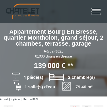
Appartement Bourg En Bresse,
quartier Montholon, grand séjour, 2
chambes, terrasse, garage
Réf : s4982L
01000 Bourg en Bresse
139 000 €
**
4 pièce(s)
2 chambre(s)
1 salle(s) d'eau
79.46 m²
Accueil
4 pièces
Ref. : s4982L