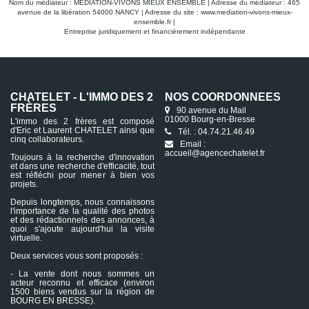
Nom du médiateur : MEDIATION-VIVONS MIEUX ENSEMBLE | Adresse du médiateur : 465
avenue de la libération 54000 NANCY | Adresse du site :
www.mediation-vivons-mieux-
ensemble.fr
|
Entreprise juridiquement et financièrement indépendante
CHATELET - L'IMMO DES 2
NOS COORDONNÉES
FRÈRES
90 avenue du Mail
01000 Bourg-en-Bresse
L'immo des 2 frères est composé
d'Eric et Laurent CHATELET ainsi que
Tél. : 04.74.21.46.49
cinq collaborateurs.
Email :
accueil@agencechatelet.fr
Toujours à la recherche d'innovation
et dans une recherche d'efficacité, tout
est réfléchi pour mener à bien vos
projets.
Depuis longtemps, nous connaissons
l'importance de la qualité des photos
et des rédactionnels des annonces, à
quoi s'ajoute aujourd'hui la visite
virtuelle.
Deux services vous sont proposés :
- La vente dont nous sommes un
acteur reconnu et efficace (environ
1500 biens vendus sur la région de
BOURG EN BRESSE).