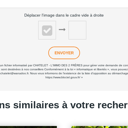
Déplacer l'image dans le cadre vide à droite
ENVOYER
ans un fichier informatisé par CHATELET - L'IMMO DES 2 FRÈRES pour gérer votre demande de conta
 et sont destinées à nos conseillers Conformément à la loi « informatique et libertés », vous pouve
elet@wanadoo.fr. Nous vous informons de l'existence de la liste d'opposition au démarchage tél
https://www.bloctel.gouv.fr/
»
ns similaires à votre reche