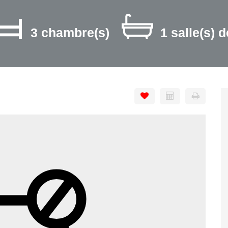
3 chambre(s)
1 salle(s) d