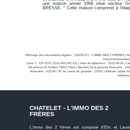
maison construite en 2007, à quelques minu
Caractéristiques : * Rez-de-chaussée : une 
endant, - Deux
une cuisine équipée * Étage : trois chambres s
Garage : très grand espace de rangement et
on au Nord. -
terrain spacieux et bien exploitable sur tr
principalement au sud-est, la maison profite 
ant sur le lien
long de la journée. Vous pouvez voir cette maison en visite virtuelle en
cliquant sur le lien "accéder à la visite virtuelle
Affichage des informations légales : CHATELET - L'IMMO DES 2 FRÈRES | R
Intracommunautaire 
Carte T : CPI 0101 2016 000 005 911 | Date de délivrance : 2022-06-24 | Li
26 avenue de Suffren 75015 Paris | Montant de la garantie financière : 1
financière : SOCAF | N° de caisse de garantie : 10501 | Adresse caiss
médiateur
CHATELET - L'IMMO DES 2
FRÈRES
L'immo des 2 frères est composé d'Eric et Laure