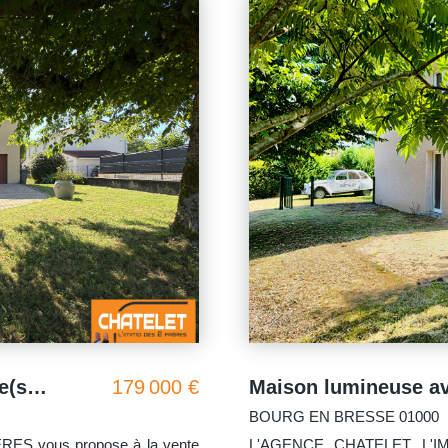
Maison lumineuse avec jardin et grand garage
245 000 €
Peronnas 01960
ERES vous propose cette
L'AGENCE CHATELET, L'IMM