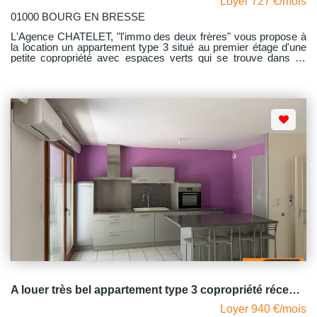
Loyer 727 €/mois
01000 BOURG EN BRESSE
L'Agence CHATELET, "l'immo des deux frères" vous propose à
la location un appartement type 3 situé au premier étage d'une
petite copropriété avec espaces verts qui se trouve dans un
quartier calme à 8 minutes à pied de la gare au 13 rue du
Docteur Nodet à Bourg-en-Bresse. Proche des lycées et des
arrêts de bus, vous pourrez facilement atteindre le centre ville
ainsi que les commerces en empruntant les pistes cyclables qui
ont été mises en fonctionnement récemment. Cet appartement
traversant est lumineux et fonctionnel. Il comprend un hall
d'entrée avec un dressing desservant une cuisine aménagée et
équipée d'un four, de plaques de cuisson gaz, d'une hotte et
d'une machine à laver, un grand salon-séjour donnant accès au
balcon sur lequel vous pourrez vous y reposer des les premiers
beaux jours, deux chambres avec placards muraux, une salle
d'eau et un W.C indépendant. Avec comme dépendance : un
garage fermé. Le chauffage est individuel au gaz avec
production d'eau chaude par la chaudière. Dédite au 13.10 mais
libre à compter du 16.08.2026
A louer très bel appartement type 3 copropriété récente proche gare BOURG EN BRESSE
Loyer 940 €/mois