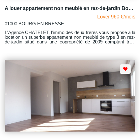
A louer appartement non meublé en rez-de-jardin Bourg-en-Bresse 3 pièce(s) 67.93 m2 proche Intermarché avec garage
Loyer 960 €/mois
01000 BOURG EN BRESSE
L'Agence CHATELET, l'immo des deux frères vous propose à la
location un superbe appartement non meublé de type 3 en rez-
de-jardin situé dans une copropriété de 2009 comptant trois
étages au total, proche d'Intermarché à Bourg-en-Bresse. Cet
appartement lumineux comprend un hall d'entrée, un séjour
donnant accès à une terrasse de 15.28 m2 ainsi qu'à un terrain
clos de 229.48 m2 où vous pourrez profiter des beaux jours,
une cuisine équipée et aménagée (four, plaque et lave-
vaisselle), un W.C indépendant, une salle de bains avec
emplacement machine à laver, un dégagement et deux grandes
chambres dont l'une avec un placard mural. Avec comme
dépendance : un grand garage fermé de 33.06 m2 en sous-sol.
Le chauffage est individuel électrique avec production d'eau
chaude par cumulus. L'eau froide est comprise dans les
charges. L'emplacement de ce logement est idéal en vous
donnant accès à toutes les commodités (station service,
épicerie, pharmacie, etc.). Libre au 24/10/2026