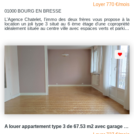
Loyer 770 €/mois
01000 BOURG EN BRESSE
L'Agence Chatelet, l'immo des deux frères vous propose à la
location un joli type 3 situé au 6 ème étage d'une copropriété
idéalement située au centre ville avec espaces verts et parking
privatif. Vous pourrez aller au marché qui se trouve à deux pas
les mercredi et samedi et flâner dans le centre ville au grès de
vos envies, le tout à pieds ! Cet appartement comprend hall
d'entrée avec placard mural, desservant une cuisine aménagée
et équipée, salon -séjour avec accès au balcon, deux chambres
dont l'une avec accès au balcon, la seconde avec un placard
mural aménagé, salle d'eau et wc indépendant. La copropriété a
fait l'objet de travaux d'isolation en façade il y a environ 6 ans,
d'où un dpe en C. Une climatisation sera installée sur le mois
d'octobre. Chauffage collectif au sol - Avec comme dépendance
une cave, stationnement non nominatif . Gros plus la
copropriété dispose d'une parking fermé par portail électrique.
Vous vous trouvez à deux pas des commerces, des bus, école
élémentaires , de l'université l Lyon III. Libre de suite
A louer appartement type 3 de 67.53 m2 avec garage Bourg-en-Bresse