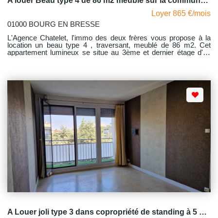
A louer Beau type 4 de 86 m2 meublé sur la commune de Bourg en Bresse
Loyer 865 €/mois
01000 BOURG EN BRESSE
L'Agence Chatelet, l'immo des deux frères vous propose à la
location un beau type 4 , traversant, meublé de 86 m2. Cet
appartement lumineux se situe au 3ème et dernier étage d'un
immeuble sans ascenseur. Il comprend un hall d'entrée
desservant de part et d'autre un vaste salon-séjour, une cuisine
aménagée et équipée avec un cellier en prolongement, un
dégagement avec placard mural, deux chambres dont l'une
avec dressing et un dressing à part, une salle d'eau et un wc
indépendant. Des travaux d'isolation par l'extérieur avec
remplacement des menuiseries existantes vont débuter sur
cette fin d'année et feront que la note du dpe actuelle devrait
gagner deux points par ailleurs il convient de noter que le
chauffage est relié au réseau urbain. Libre courant août.
A Louer joli type 3 dans copropriété de standing à 5 mn du centre ville de BOURG EN BRESSE