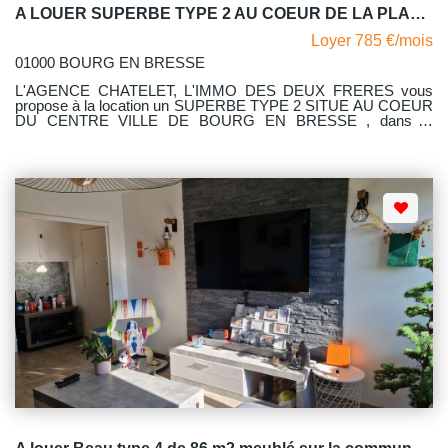
A LOUER SUPERBE TYPE 2 AU COEUR DE LA PLACE DE LA GRENOUILLERE- BOURG EN BRESSE
Loyer 785 €/mois
01000 BOURG EN BRESSE
L'AGENCE CHATELET, L'IMMO DES DEUX FRERES vous
propose à la location un SUPERBE TYPE 2 SITUE AU COEUR
DU CENTRE VILLE DE BOURG EN BRESSE , dans la
copropriété " LE BOURGOGNE" au 6 PLACE DE LA
GRENOUILLERE. Calme, spacieux et lumineux sont les
principales caractéristiques de ce très bel appartement. D'une
surface de 58.07 m2, il est traversant ,se situe au 1er étage
avec ascenseur. Il comprend un hall d'entrée avec placard
mural desservant une vaste pièce à vivre avec une cuisine
ouverte aménagée et équipée, un cellier, un dégagement
desservant une chambre avec placard mural, une salle d'eau et
un WC indépendant. Deux balcons l'un coté salon, l'autre coté
chambre. Avec comme dépendance une cave. Le chauffage est
collectif avec répartiteur - Stationnement aisé. LIBRE le
03.11.2026 L'appartement est en visite virtuelle sur :
https://tour.previsite.com/BFA2E653-4A9D-CEF3-8146-
85B35C68AE56