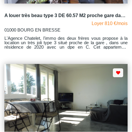
A louer très beau type 3 DE 60.57 M2 proche gare dans résidence récente sur BOURG EN BRESSE
Loyer 810 €/mois
01000 BOURG EN BRESSE
L'Agence Chatelet, l'immo des deux frères vous propose à la
location un très joli type 3 situé proche de la gare , dans une
résidence de 2020 avec un dpe en C. Cet appartement
lumineux se situe au premier étage sans ascenseur de l'entrée
A1 qui comporte 4 appartements. D'une surface de 60.57 m2 il
comprend une entrée avec placard de rangement donnant
accès à une belle pièce de vie avec sa cuisine aménagée et
équipée (four, hotte, plaque, lave-vaisselle) table haute et
chaises hautes, , accès à une très belle terrasse exposée sud,
dégagement desservant deux chambres chacune avec des
placards muraux aménagés, une salle de bains, un wc
indépendant dans lequel se trouve la chaudière gaz. Avec
comme dépendance une place de parking privative A09. La
copropriété est sécurisée car fermée par un portail automatique.
Cet appartement sera libre au 15.10.2026 A visiter rapidement