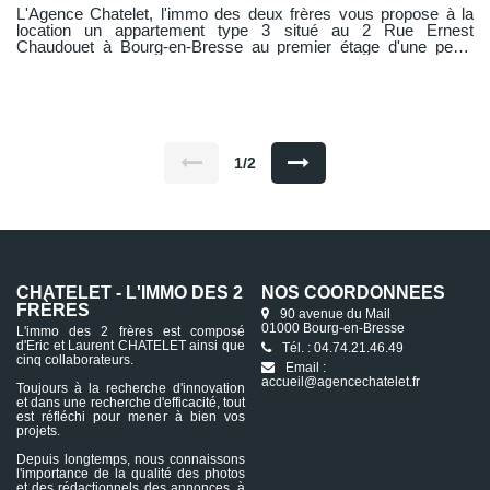
L'Agence Chatelet, l'immo des deux frères vous propose à la
location un appartement type 3 situé au 2 Rue Ernest
Chaudouet à Bourg-en-Bresse au premier étage d'une petite
copropriété très calme. Ce logement comprend une belle entrée
qui dessert deux pièces communicantes qui peuvent être
séparées, l'une d'elle possède un grand placard mural vous
trouverez ensuite une chambre avec son placard mural puis un
séjour ouvert sur la cuisine qui est aménagée et équipée
(plaque, mini four) une salle d'eau et un WC indépendant.
Chauffage individuel électrique, eau chaude produite par un
1/2
cumulus. En dépendance vous trouverez une vaste cave dans
laquelle vous pourrez entreposer vos vélos. Libre de suite !
CHATELET - L'IMMO DES 2
NOS COORDONNÉES
FRÈRES
90 avenue du Mail
01000 Bourg-en-Bresse
L'immo des 2 frères est composé
d'Eric et Laurent CHATELET ainsi que
Tél. : 04.74.21.46.49
cinq collaborateurs.
Email :
accueil@agencechatelet.fr
Toujours à la recherche d'innovation
et dans une recherche d'efficacité, tout
est réfléchi pour mener à bien vos
projets.
Depuis longtemps, nous connaissons
l'importance de la qualité des photos
et des rédactionnels des annonces, à