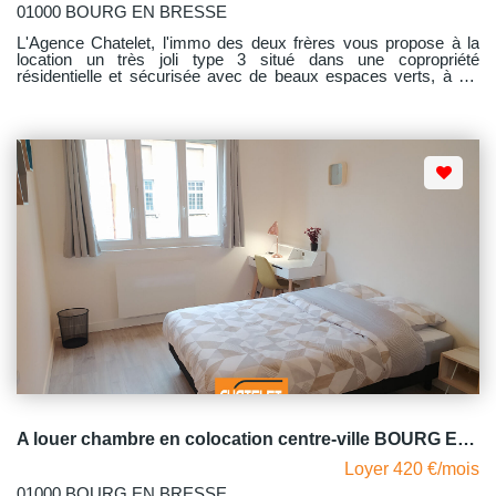
01000 BOURG EN BRESSE
L'Agence Chatelet, l'immo des deux frères vous propose à la
location un très joli type 3 situé dans une copropriété
résidentielle et sécurisée avec de beaux espaces verts, à dix
minutes à pieds du centre ville. Ce beau type 3 situé dans la
résidence AUBRY RENAISSANCE, d'une superficie de 74m2 ,
au premier étage comprend une entrée, un séjour lumineux
ouvert sur une cuisine aménagée et équipée avec accès à un
balcon exposé sud d'une surface de 11m2, un dégagement
desservant deux chambres dont l'une avec placard mural, une
salle d'eau et un WC individuel. Attention les photos montrent le
logement meublé mais il est bien loué vide . Possibilité de
parking non privatif. Libre au 05.08.2026 Une visite virtuelle est
disponible : https://tour.previsite.com/FB8E115F-4557-2ED0-
1DCC-E2A2C7878227
A louer chambre en colocation centre-ville BOURG EN BRESSE avec balcon et bûcher
Loyer 420 €/mois
01000 BOURG EN BRESSE