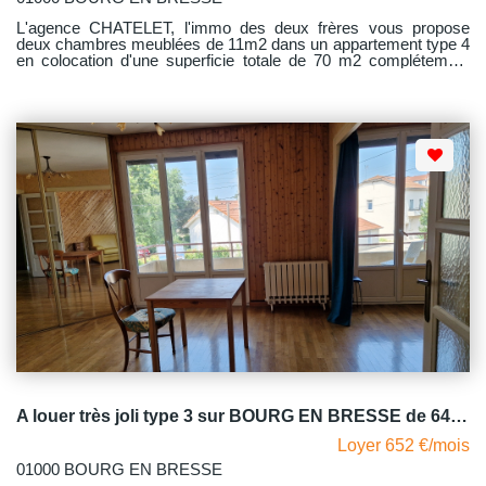
L'agence CHATELET, l'immo des deux frères vous propose
deux chambres meublées de 11m2 dans un appartement type 4
en colocation d'une superficie totale de 70 m2 complétement
rénové. Vous partagerez un séjour muni des dernières
technologies (télé, casque audio, box), une cuisine meublée et
équipée de tout le nécessaire (cafetière Nespresso, four, micro-
onde, grille pain etc.), une salle d'eau avec lave-linge et un W.C
indépendant. Il dispose également d'un balcon agrémenté d'une
tendue motorisée et d'un bucher idéal pour entreposer des
vélos. Les charges forfaitaires comprennent : le chauffage, l'eau
chaude et l'eau froide, l'électricité, l'abonnement Internet et la
taxe ordures ménagères. L'une des chambres est disponible et
la deuxième se libère le 09/09/2026.
A louer très joli type 3 sur BOURG EN BRESSE de 64.70 m2
Loyer 652 €/mois
01000 BOURG EN BRESSE