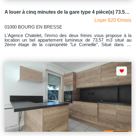
A louer à cinq minutes de la gare type 4 pièce(s) 73.57 m2 ) BOURG EN BRESSE
Loyer 820 €/mois
01000 BOURG EN BRESSE
L'Agence Chatelet, l'immo des deux frères vous propose à la
location un bel appartement lumineux de 73.57 m3 situé au
2ème étage de la copropriété "Le Corneille". Situé dans un
quartier calme, proche de la gare, et dans un écrin de verdure,
cet appartement lumineux comprend une grande pièce de vie
donnant sur la cuisine meublée et équipée, trois chambres de
belles dimensions avec rangements, une salle de bains et WC
indépendant, un balcon donnant sur les espaces verts de la
copropriété. Avec comme dépendance une grande cave,
parking non nominatif. La copropriété est fermée par une
barrière automatique. Le chauffage est collectif au gaz - L'eau
chaude est produite par un cumulus électrique. Des travaux de
réfection de la toiture et isolation de la toiture ont été votés ce qui
ne pourra qu'être source de confort. Libre au 23 Octobre 2026