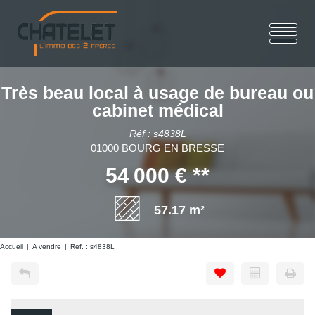
Très beau local à usage de bureau ou
cabinet médical
Réf : s4838L
01000 BOURG EN BRESSE
54 000 €
**
57.17 m²
Accueil
A vendre
Ref. : s4838L