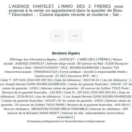
S vous
L'AGENCE CHATELET L'IMMO DES 2 FRÈRES vo
de Brou.
propose à la vente un appartement en centre-ville. * Il se
 - Salon
compose de : * Un grand salon-séjour de 28 m² baigné de
Salle de
lumière, ouvrant sur un balcon filant sur toute la longueur
l'appartement * Trois chambres spacieuses et fonctionnelles
rtement,
* Cuisine séparée * Appartement à rafraîchir, offrant un
potentiel de personnalisation selon vos envies
t facile
Emplacement de choix : en plein coeur de ville, au cal
avec une vue dégagée et lumineuse * Parking non attribué
dans la copropriété * Visite virtuelle disponible en cliquant sur
le lien dédié Un bien rare alliant espace, luminosité
situation privilégiée.
Mentions légales
Affichage des informations légales : CHATELET - L'IMMO DES 2 FRÈRES | Raison
sociale : AGENCE CHATELET | Adresse siège social : 90 avenue du Mail - 01000 Bourg-en-
Bresse | Siret : 38443731500037 | RCS : BOURG-EN-BRESSE | Numero TVA
Intracommunautaire : FR96384437315 | Forme juridique : Société à responsabilité limitée |
Capital social : 21 342 | Assurance RCP : NC |
Carte T : CPI 0101 2016 000 005 911 | Date de délivrance : 2022-06-24 | Lieu de délivrance : 1
rue Joseph Bernier 01000 BOURG-EN-BRESSE | Caisse de garantie financière : SOCAF. | N° de
caisse de garantie : 10501 | Adresse caisse de garantie : 26 avenue de Suffren 75015 Paris |
Montant de la garantie financière : 120 000 | Carte G : CPI 0101 2016 000 005 911 | Date de
délivrance : 2019-06-24 | Lieu de délivrance : 1 rue Joseph Bernier 01000 BOURG-EN-BRESSE
| Caisse de garantie financière : SOCAF | N° de caisse de garantie : 10501 | Adresse caisse de
garantie : 26 avenue de Suffren 75015 PARIS | Montant de la garantie financière : 400 000 € |
Nom du médiateur : MEDIATION-VIVONS MIEUX ENSEMBLE | Adresse du médiateur : 465
avenue de la libération 54000 NANCY | Adresse du site :
www.mediation-vivons-mieux-
ensemble.fr
|
Entreprise juridiquement et financièrement indépendante