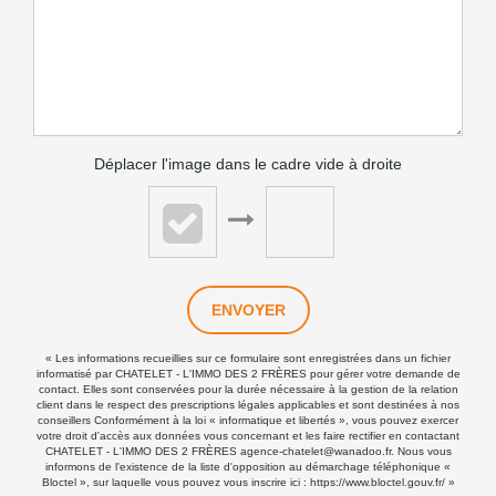
Déplacer l'image dans le cadre vide à droite
ENVOYER
« Les informations recueillies sur ce formulaire sont enregistrées dans un fichier
informatisé par CHATELET - L'IMMO DES 2 FRÈRES pour gérer votre demande de
contact. Elles sont conservées pour la durée nécessaire à la gestion de la relation
client dans le respect des prescriptions légales applicables et sont destinées à nos
conseillers Conformément à la loi « informatique et libertés », vous pouvez exercer
votre droit d'accès aux données vous concernant et les faire rectifier en contactant
CHATELET - L'IMMO DES 2 FRÈRES agence-chatelet@wanadoo.fr. Nous vous
informons de l'existence de la liste d'opposition au démarchage téléphonique «
Bloctel », sur laquelle vous pouvez vous inscrire ici :
https://www.bloctel.gouv.fr/
»