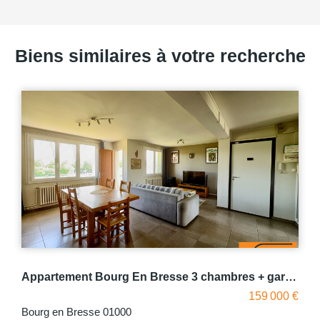
Biens similaires à votre recherche
Appartement Bourg En Bresse 3 chambres + garage
Cen
9 000 €
149 00
BOURG EN BRESSE 01000