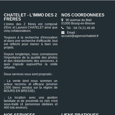
CHATELET - L'IMMO DES 2
NOS COORDONNÉES
FRÈRES
90 avenue du Mail
01000 Bourg-en-Bresse
L'immo des 2 frères est composé
d'Eric et Laurent CHATELET ainsi que
Tél. : 04.74.21.46.49
cinq collaborateurs.
Email :
accueil@agencechatelet.fr
Toujours à la recherche d'innovation
et dans une recherche d'efficacité, tout
est réfléchi pour mener à bien vos
projets.
Depuis longtemps, nous connaissons
l'importance de la qualité des photos
et des rédactionnels des annonces, à
quoi s'ajoute aujourd'hui la visite
virtuelle.
Deux services vous sont proposés :
- La vente dont nous sommes un
acteur reconnu et efficace (environ
1500 biens vendus sur la région de
BOURG EN BRESSE).
- La location avec une gestion
familiale et de proximité où rien n'est
sous-traité (4 personnes dédiées et
400 lots environ).