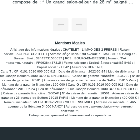
compose de : * Un grand salon-séjour de 28 m² baigné de
lumière, ouvrant sur un balcon filant sur toute la longueur de
l'appartement * Trois chambres spacieuses et fonctionnelles
* Cuisine séparée * Appartement à rafraîchir, offrant un
potentiel de personnalisation selon vos envies *
Emplacement de choix : en plein coeur de ville, au calme,
avec une vue dégagée et lumineuse * Parking non attribué
dans la copropriété * Visite virtuelle disponible en cliquant sur
le lien dédié Un bien rare alliant espace, luminosité et
situation privilégiée.
Mentions légales
Affichage des informations légales : CHATELET - L'IMMO DES 2 FRÈRES | Raison
sociale : AGENCE CHATELET | Adresse siège social : 90 avenue du Mail - 01000 Bourg-en-
Bresse | Siret : 38443731500037 | RCS : BOURG-EN-BRESSE | Numero TVA
Intracommunautaire : FR96384437315 | Forme juridique : Société à responsabilité limitée |
Capital social : 21 342 | Assurance RCP : NC |
Carte T : CPI 0101 2016 000 005 911 | Date de délivrance : 2022-06-24 | Lieu de délivrance : 1
rue Joseph Bernier 01000 BOURG-EN-BRESSE | Caisse de garantie financière : SOCAF. | N° de
caisse de garantie : 10501 | Adresse caisse de garantie : 26 avenue de Suffren 75015 Paris |
Montant de la garantie financière : 120 000 | Carte G : CPI 0101 2016 000 005 911 | Date de
délivrance : 2019-06-24 | Lieu de délivrance : 1 rue Joseph Bernier 01000 BOURG-EN-BRESSE
| Caisse de garantie financière : SOCAF | N° de caisse de garantie : 10501 | Adresse caisse de
garantie : 26 avenue de Suffren 75015 PARIS | Montant de la garantie financière : 400 000 € |
Nom du médiateur : MEDIATION-VIVONS MIEUX ENSEMBLE | Adresse du médiateur : 465
avenue de la libération 54000 NANCY | Adresse du site :
www.mediation-vivons-mieux-
ensemble.fr
|
Entreprise juridiquement et financièrement indépendante