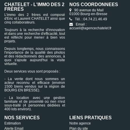
CHATELET - L'IMMO DES 2
NOS COORDONNÉES
FRÈRES
90 avenue du Mail
01000 Bourg-en-Bresse
L'immo des 2 frères est composé
d'Eric et Laurent CHATELET ainsi que
Tél. : 04.74.21.46.49
cinq collaborateurs.
Email :
accueil@agencechatelet.fr
Toujours à la recherche d'innovation
et dans une recherche d'efficacité, tout
est réfléchi pour mener à bien vos
projets.
Depuis longtemps, nous connaissons
l'importance de la qualité des photos
et des rédactionnels des annonces, à
quoi s'ajoute aujourd'hui la visite
virtuelle.
Deux services vous sont proposés :
- La vente dont nous sommes un
acteur reconnu et efficace (environ
1500 biens vendus sur la région de
BOURG EN BRESSE).
- La location avec une gestion
familiale et de proximité où rien n'est
sous-traité (4 personnes dédiées et
400 lots environ).
NOS SERVICES
LIENS PRATIQUES
Estimation
Notre agence
Alerte Email
Plan du site