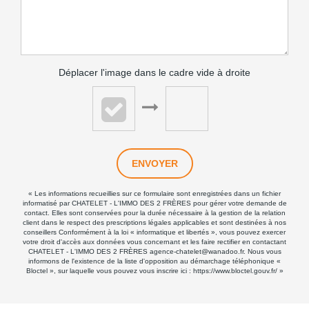
Déplacer l'image dans le cadre vide à droite
ENVOYER
« Les informations recueillies sur ce formulaire sont enregistrées dans un fichier
informatisé par CHATELET - L'IMMO DES 2 FRÈRES pour gérer votre demande de
contact. Elles sont conservées pour la durée nécessaire à la gestion de la relation
client dans le respect des prescriptions légales applicables et sont destinées à nos
conseillers Conformément à la loi « informatique et libertés », vous pouvez exercer
votre droit d'accès aux données vous concernant et les faire rectifier en contactant
CHATELET - L'IMMO DES 2 FRÈRES agence-chatelet@wanadoo.fr. Nous vous
informons de l'existence de la liste d'opposition au démarchage téléphonique «
Bloctel », sur laquelle vous pouvez vous inscrire ici :
https://www.bloctel.gouv.fr/
»