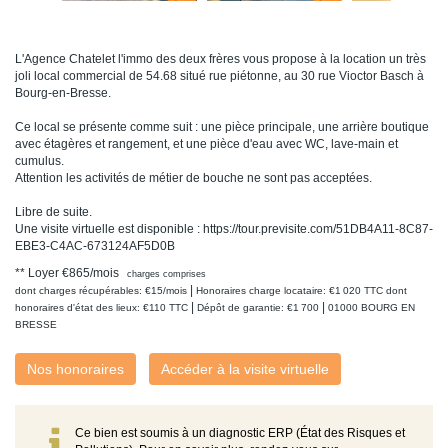
L'Agence Chatelet l'immo des deux frères vous propose à la location un très
joli local commercial de 54.68 situé rue piétonne, au 30 rue Vioctor Basch à
Bourg-en-Bresse.
Ce local se présente comme suit : une pièce principale, une arrière boutique
avec étagères et rangement, et une pièce d'eau avec WC, lave-main et
cumulus.
Attention les activités de métier de bouche ne sont pas acceptées.
Libre de suite.
Une visite virtuelle est disponible : https://tour.previsite.com/51DB4A11-8C87-
EBE3-C4AC-673124AF5D0B
**
Loyer €865/mois
charges comprises
|
dont charges récupérables: €15/mois
Honoraires charge locataire: €1 020 TTC
dont
|
|
honoraires d'état des lieux: €110 TTC
Dépôt de garantie: €1 700
01000 BOURG EN
BRESSE
Nos honoraires
Accéder à la visite virtuelle
Ce bien est soumis à un diagnostic ERP (État des Risques et