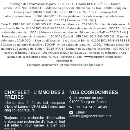
Affichage des informations légales : CHATELET - L'IMMO DES 2 FRÈRES | Raison
sociale : AGENCE CHATELET | Adresse siège social : 90 avenue du Mail - 01000 Bourg-en-
Bresse | Siret : 38443731500037 | RCS : BOURG-EN-BRESSE | Numero TVA
Intracommunautaire : FR96384437315 | Forme juridique : Société à responsabilité limitée |
Capital social : 21 342 | Assurance RCP : NC |
Carte T : CPI 0101 2016 000 005 911 | Date de délivrance : 2022-06-24 | Lieu de délivrance : 1
rue Joseph Bernier 01000 BOURG-EN-BRESSE | Caisse de garantie financière : SOCAF. | N° de
caisse de garantie : 10501 | Adresse caisse de garantie : 26 avenue de Suffren 75015 Paris |
Montant de la garantie financière : 120 000 | Carte G : CPI 0101 2016 000 005 911 | Date de
délivrance : 2019-06-24 | Lieu de délivrance : 1 rue Joseph Bernier 01000 BOURG-EN-BRESSE
| Caisse de garantie financière : SOCAF | N° de caisse de garantie : 10501 | Adresse caisse de
garantie : 26 avenue de Suffren 75015 PARIS | Montant de la garantie financière : 400 000 € |
Nom du médiateur : MEDIATION-VIVONS MIEUX ENSEMBLE | Adresse du médiateur : 465
avenue de la libération 54000 NANCY | Adresse du site :
www.mediation-vivons-mieux-
ensemble.fr
|
Entreprise juridiquement et financièrement indépendante
CHATELET - L'IMMO DES 2
NOS COORDONNÉES
FRÈRES
90 avenue du Mail
01000 Bourg-en-Bresse
L'immo des 2 frères est composé
d'Eric et Laurent CHATELET ainsi que
Tél. : 04.74.21.46.49
cinq collaborateurs.
Email :
accueil@agencechatelet.fr
Toujours à la recherche d'innovation
et dans une recherche d'efficacité, tout
est réfléchi pour mener à bien vos
projets.