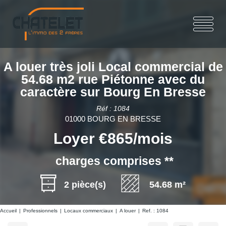
A louer très joli Local commercial de
54.68 m2 rue Piétonne avec du
caractère sur Bourg En Bresse
Réf : 1084
01000 BOURG EN BRESSE
Loyer €865/mois
charges comprises **
2 pièce(s)
54.68 m²
Accueil
Professionnels
Locaux commerciaux
A louer
Ref. : 1084