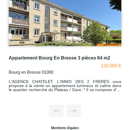
3 pièces 64 m2
120 000 €
BOURG EN BRESSE 01000
 DES 2 FRÈRES vous
L'AGENCE CHATELET L'IMMO DES
 lumineux et calme dans
propose à la vente un appartement en centre-
e d'un
compose de : * Un grand salon-séjour de 28 m² baigné de
e, d'un grand balcon, de
lumière, ouvrant sur un balcon filant sur 
'eau et de toilettes
l'appartement * Trois chambres spacieuses et fonctionnelles
* Cuisine séparée * Appartement à rafraîchir, offrant un
isé), au coeur d'un parc
potentiel de personnalisation sel
Emplacement de choix : en plein coeur 
ouvrez cet
avec une vue dégagée et lumineuse * Parking non attribué
is chez vous, en cliquant
dans la copropriété * Visite virtuelle disponible en cliquant sur
le lien dédié Un bien rare alliant esp
situation privilégiée.
Mentions légales