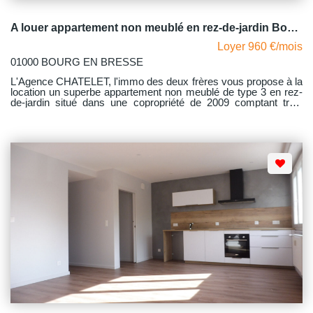
A louer appartement non meublé en rez-de-jardin Bourg-en-Bresse 3 pièce(s) 67.93 m2 proche Intermarché avec garage
Loyer 960 €/mois
01000 BOURG EN BRESSE
L'Agence CHATELET, l'immo des deux frères vous propose à la
location un superbe appartement non meublé de type 3 en rez-
de-jardin situé dans une copropriété de 2009 comptant trois
étages au total, proche d'Intermarché à Bourg-en-Bresse. Cet
appartement lumineux comprend un hall d'entrée, un séjour
donnant accès à une terrasse de 15.28 m2 ainsi qu'à un terrain
clos de 229.48 m2 où vous pourrez profiter des beaux jours,
une cuisine équipée et aménagée (four, plaque et lave-
vaisselle), un W.C indépendant, une salle de bains avec
emplacement machine à laver, un dégagement et deux grandes
chambres dont l'une avec un placard mural. Avec comme
dépendance : un grand garage fermé de 33.06 m2 en sous-sol.
Le chauffage est individuel électrique avec production d'eau
chaude par cumulus. L'eau froide est comprise dans les
charges. L'emplacement de ce logement est idéal en vous
donnant accès à toutes les commodités (station service,
épicerie, pharmacie, etc.). Libre au 24/10/2026