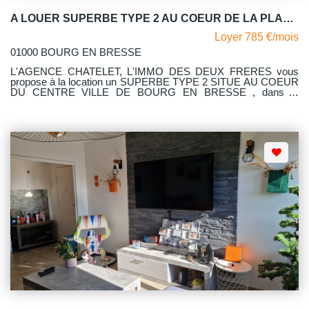
A LOUER SUPERBE TYPE 2 AU COEUR DE LA PLACE DE LA GRENOUILLERE- BOURG EN BRESSE
Loyer 785 €/mois
01000 BOURG EN BRESSE
L'AGENCE CHATELET, L'IMMO DES DEUX FRERES vous
propose à la location un SUPERBE TYPE 2 SITUE AU COEUR
DU CENTRE VILLE DE BOURG EN BRESSE , dans la
copropriété " LE BOURGOGNE" au 6 PLACE DE LA
GRENOUILLERE. Calme, spacieux et lumineux sont les
principales caractéristiques de ce très bel appartement. D'une
surface de 58.07 m2, il est traversant ,se situe au 1er étage
avec ascenseur. Il comprend un hall d'entrée avec placard
mural desservant une vaste pièce à vivre avec une cuisine
ouverte aménagée et équipée, un cellier, un dégagement
desservant une chambre avec placard mural, une salle d'eau et
un WC indépendant. Deux balcons l'un coté salon, l'autre coté
chambre. Avec comme dépendance une cave. Le chauffage est
collectif avec répartiteur - Stationnement aisé. LIBRE le
03.11.2026 L'appartement est en visite virtuelle sur :
https://tour.previsite.com/BFA2E653-4A9D-CEF3-8146-
85B35C68AE56