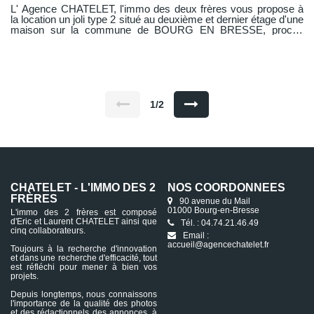
L' Agence CHATELET, l'immo des deux frères vous propose à
la location un joli type 2 situé au deuxième et dernier étage d'une
maison sur la commune de BOURG EN BRESSE, proche
commerces, gare et école. Cet appartement meublé comprend
une entrée desservant une belle pièce de vie avec sa cuisine
ouverte aménagée et équipée (four, hotte, plaque), une chambre
avec lit deux places armoire, un dégagement avec un grand
placard mural, salle d'eau lumineuse avec fenêtre, WC
indépendant. Les charges sont établies sur un forfait de
charges, les taxes ordures ménagères seront réclamées en sus
1/2
une fois par an. Libre de suite Visite virtuelle :
https://tour.previsite.com/8DA186F8-8F6A-A73A-E9DA-
0DFDB8FD105F
CHATELET - L'IMMO DES 2
NOS COORDONNÉES
FRÈRES
90 avenue du Mail
01000 Bourg-en-Bresse
L'immo des 2 frères est composé
d'Eric et Laurent CHATELET ainsi que
Tél. : 04.74.21.46.49
cinq collaborateurs.
Email :
accueil@agencechatelet.fr
Toujours à la recherche d'innovation
et dans une recherche d'efficacité, tout
est réfléchi pour mener à bien vos
projets.
Depuis longtemps, nous connaissons
l'importance de la qualité des photos
et des rédactionnels des annonces, à