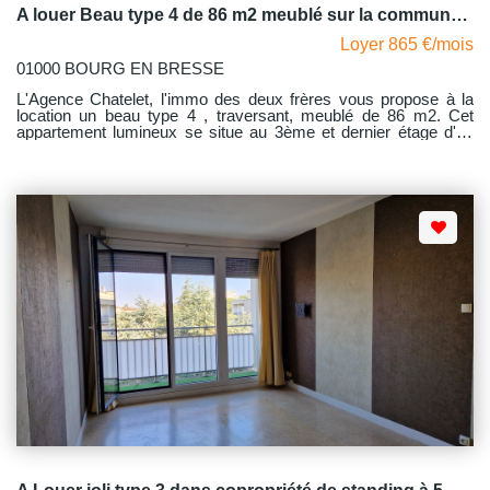
A louer Beau type 4 de 86 m2 meublé sur la commune de Bourg en Bresse
Loyer 865 €/mois
01000 BOURG EN BRESSE
L'Agence Chatelet, l'immo des deux frères vous propose à la
location un beau type 4 , traversant, meublé de 86 m2. Cet
appartement lumineux se situe au 3ème et dernier étage d'un
immeuble sans ascenseur. Il comprend un hall d'entrée
desservant de part et d'autre un vaste salon-séjour, une cuisine
aménagée et équipée avec un cellier en prolongement, un
dégagement avec placard mural, deux chambres dont l'une
avec dressing et un dressing à part, une salle d'eau et un wc
indépendant. Des travaux d'isolation par l'extérieur avec
remplacement des menuiseries existantes vont débuter sur
cette fin d'année et feront que la note du dpe actuelle devrait
gagner deux points par ailleurs il convient de noter que le
chauffage est relié au réseau urbain. Libre courant août.