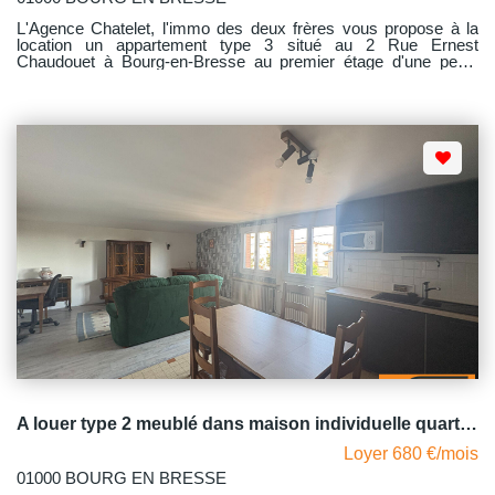
L'Agence Chatelet, l'immo des deux frères vous propose à la
location un appartement type 3 situé au 2 Rue Ernest
Chaudouet à Bourg-en-Bresse au premier étage d'une petite
copropriété très calme. Ce logement comprend une belle entrée
qui dessert deux pièces communicantes qui peuvent être
séparées, l'une d'elle possède un grand placard mural vous
trouverez ensuite une chambre avec son placard mural puis un
séjour ouvert sur la cuisine qui est aménagée et équipée
(plaque, mini four) une salle d'eau et un WC indépendant.
Chauffage individuel électrique, eau chaude produite par un
cumulus. En dépendance vous trouverez une vaste cave dans
laquelle vous pourrez entreposer vos vélos. Une visite virtuelle
est disponible : https://tour.previsite.com/5DEC5E6C-2D7C-
E898-25BE-BC680FC79EBC Libre de suite !
A louer type 2 meublé dans maison individuelle quartier calme proche commerces BOURG EN BRESSE
Loyer 680 €/mois
01000 BOURG EN BRESSE