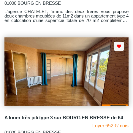
01000 BOURG EN BRESSE
L'agence CHATELET, l'immo des deux frères vous propose
deux chambres meublées de 11m2 dans un appartement type 4
en colocation d'une superficie totale de 70 m2 complétement
rénové. Vous partagerez un séjour muni des dernières
technologies (télé, casque audio, box), une cuisine meublée et
équipée de tout le nécessaire (cafetière Nespresso, four, micro-
onde, grille pain etc.), une salle d'eau avec lave-linge et un W.C
indépendant. Il dispose également d'un balcon agrémenté d'une
tendue motorisée et d'un bucher idéal pour entreposer des
vélos. Les charges forfaitaires comprennent : le chauffage, l'eau
chaude et l'eau froide, l'électricité, l'abonnement Internet et la
taxe ordures ménagères. L'une des chambres est disponible et
la deuxième se libère le 09/09/2026.
A louer très joli type 3 sur BOURG EN BRESSE de 64.70 m2
Loyer 652 €/mois
01000 BOURG EN BRESSE