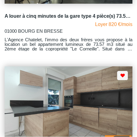
A louer à cinq minutes de la gare type 4 pièce(s) 73.57 m2 ) BOURG EN BRESSE
Loyer 820 €/mois
01000 BOURG EN BRESSE
L'Agence Chatelet, l'immo des deux frères vous propose à la
location un bel appartement lumineux de 73.57 m3 situé au
2ème étage de la copropriété "Le Corneille". Situé dans un
quartier calme, proche de la gare, et dans un écrin de verdure,
cet appartement lumineux comprend une grande pièce de vie
donnant sur la cuisine meublée et équipée, trois chambres de
belles dimensions avec rangements, une salle de bains et WC
indépendant, un balcon donnant sur les espaces verts de la
copropriété. Avec comme dépendance une grande cave,
parking non nominatif. La copropriété est fermée par une
barrière automatique. Le chauffage est collectif au gaz - L'eau
chaude est produite par un cumulus électrique. Des travaux de
réfection de la toiture et isolation de la toiture ont été votés ce qui
ne pourra qu'être source de confort. Libre au 23 Octobre 2026