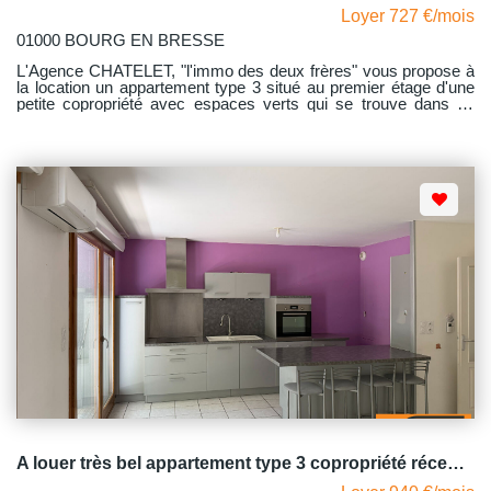
Loyer 727 €/mois
01000 BOURG EN BRESSE
L'Agence CHATELET, "l'immo des deux frères" vous propose à
la location un appartement type 3 situé au premier étage d'une
petite copropriété avec espaces verts qui se trouve dans un
quartier calme à 8 minutes à pied de la gare au 13 rue du
Docteur Nodet à Bourg-en-Bresse. Proche des lycées et des
arrêts de bus, vous pourrez facilement atteindre le centre ville
ainsi que les commerces en empruntant les pistes cyclables qui
ont été mises en fonctionnement récemment. Cet appartement
traversant est lumineux et fonctionnel. Il comprend un hall
d'entrée avec un dressing desservant une cuisine aménagée et
équipée d'un four, de plaques de cuisson gaz, d'une hotte et
d'une machine à laver, un grand salon-séjour donnant accès au
balcon sur lequel vous pourrez vous y reposer des les premiers
beaux jours, deux chambres avec placards muraux, une salle
d'eau et un W.C indépendant. Avec comme dépendance : un
garage fermé. Le chauffage est individuel au gaz avec
production d'eau chaude par la chaudière. Dédite au 13.10 mais
libre à compter du 16.08.2026
A louer très bel appartement type 3 copropriété récente proche gare BOURG EN BRESSE