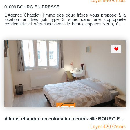
Loyer 940 €/mois
01000 BOURG EN BRESSE
L'Agence Chatelet, l'immo des deux frères vous propose à la
location un très joli type 3 situé dans une copropriété
résidentielle et sécurisée avec de beaux espaces verts, à dix
minutes à pieds du centre ville. Ce beau type 3 situé dans la
résidence AUBRY RENAISSANCE, d'une superficie de 74m2 ,
au premier étage comprend une entrée, un séjour lumineux
ouvert sur une cuisine aménagée et équipée avec accès à un
balcon exposé sud d'une surface de 11m2, un dégagement
desservant deux chambres dont l'une avec placard mural, une
salle d'eau et un WC individuel. Possibilité de parking non
privatif. Libre au 05.08.2026 Une visite virtuelle est disponible :
https://tour.previsite.com/FB8E115F-4557-2ED0-1DCC-
E2A2C7878227
A louer chambre en colocation centre-ville BOURG EN BRESSE avec balcon et bûcher
Loyer 420 €/mois