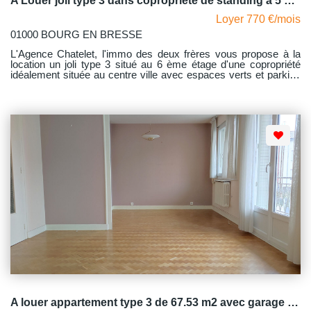
A Louer joli type 3 dans copropriété de standing à 5 mn du centre ville de BOURG EN BRESSE
Loyer 770 €/mois
01000 BOURG EN BRESSE
L'Agence Chatelet, l'immo des deux frères vous propose à la
location un joli type 3 situé au 6 ème étage d'une copropriété
idéalement située au centre ville avec espaces verts et parking
privatif. Vous pourrez aller au marché qui se trouve à deux pas
les mercredi et samedi et flâner dans le centre ville au grès de
vos envies, le tout à pieds ! Cet appartement comprend hall
d'entrée avec placard mural, desservant une cuisine aménagée
et équipée, salon -séjour avec accès au balcon, deux chambres
dont l'une avec accès au balcon, la seconde avec un placard
mural aménagé, salle d'eau et wc indépendant. La copropriété a
fait l'objet de travaux d'isolation en façade il y a environ 6 ans,
d'où un dpe en C. Une climatisation sera installée sur le mois
d'octobre. Chauffage collectif au sol - Avec comme dépendance
une cave, stationnement non nominatif . Gros plus la
copropriété dispose d'une parking fermé par portail électrique.
Vous vous trouvez à deux pas des commerces, des bus, école
élémentaires , de l'université l Lyon III. Libre de suite
A louer appartement type 3 de 67.53 m2 avec garage Bourg-en-Bresse