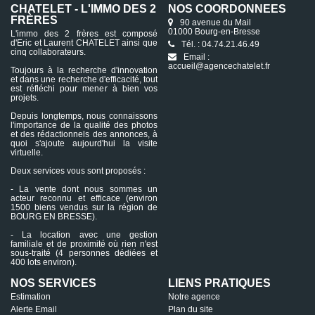
CHATELET - L'IMMO DES 2
NOS COORDONNÉES
FRÈRES
90 avenue du Mail
01000 Bourg-en-Bresse
L'immo des 2 frères est composé
d'Eric et Laurent CHATELET ainsi que
Tél. : 04.74.21.46.49
cinq collaborateurs.
Email :
accueil@agencechatelet.fr
Toujours à la recherche d'innovation
et dans une recherche d'efficacité, tout
est réfléchi pour mener à bien vos
projets.
Depuis longtemps, nous connaissons
l'importance de la qualité des photos
et des rédactionnels des annonces, à
quoi s'ajoute aujourd'hui la visite
virtuelle.
Deux services vous sont proposés :
- La vente dont nous sommes un
acteur reconnu et efficace (environ
1500 biens vendus sur la région de
BOURG EN BRESSE).
- La location avec une gestion
familiale et de proximité où rien n'est
sous-traité (4 personnes dédiées et
400 lots environ).
NOS SERVICES
LIENS PRATIQUES
Estimation
Notre agence
Alerte Email
Plan du site