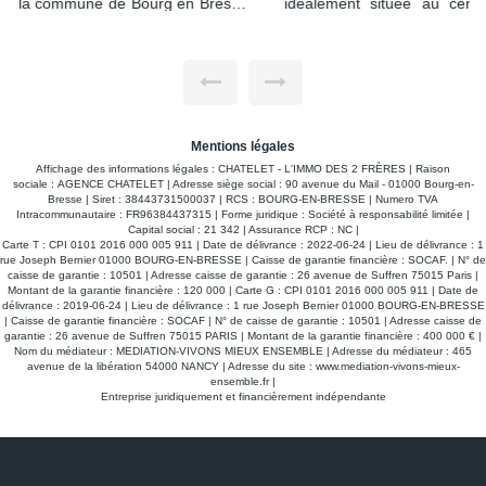
.
idéalement située au centre ville avec espaces verts et
e
parking privatif. Vous pourrez aller au marché qui se trouve à
deux pas les mercredi et samedi et flâner dans le centre ville
e
au grès de vos envies, le tout à pieds ! Cet appartement
,
comprend hall d'entrée avec placard mural, desservant une
e
cuisine aménagée et équipée, salon -séjour avec accès au
c
balcon, deux chambres dont l'une avec accès au balcon, la
.
seconde avec un placard mural aménagé, salle d'eau et wc
indépendant. La copropriété a fait l'objet de travaux
d'isolation en façade il y a environ 6 ans, d'où un dpe en C.
Mentions légales
Une climatisation sera installée sur le mois d'octobre.
Chauffage collectif au sol - Avec comme dépendance une
Affichage des informations légales : CHATELET - L'IMMO DES 2 FRÈRES | Raison
cave, stationnement non nominatif . Gros plus la copropriété
sociale : AGENCE CHATELET | Adresse siège social : 90 avenue du Mail - 01000 Bourg-en-
dispose d'une parking fermé par portail électrique. Vous vous
Bresse | Siret : 38443731500037 | RCS : BOURG-EN-BRESSE | Numero TVA
trouvez à deux pas des commerces, des bus, école
Intracommunautaire : FR96384437315 | Forme juridique : Société à responsabilité limitée |
élémentaires , de l'université l Lyon III. Libre de suite
Capital social : 21 342 | Assurance RCP : NC |
Carte T : CPI 0101 2016 000 005 911 | Date de délivrance : 2022-06-24 | Lieu de délivrance : 1
rue Joseph Bernier 01000 BOURG-EN-BRESSE | Caisse de garantie financière : SOCAF. | N° de
caisse de garantie : 10501 | Adresse caisse de garantie : 26 avenue de Suffren 75015 Paris |
Montant de la garantie financière : 120 000 | Carte G : CPI 0101 2016 000 005 911 | Date de
délivrance : 2019-06-24 | Lieu de délivrance : 1 rue Joseph Bernier 01000 BOURG-EN-BRESSE
| Caisse de garantie financière : SOCAF | N° de caisse de garantie : 10501 | Adresse caisse de
garantie : 26 avenue de Suffren 75015 PARIS | Montant de la garantie financière : 400 000 € |
Nom du médiateur : MEDIATION-VIVONS MIEUX ENSEMBLE | Adresse du médiateur : 465
avenue de la libération 54000 NANCY | Adresse du site :
www.mediation-vivons-mieux-
ensemble.fr
|
Entreprise juridiquement et financièrement indépendante