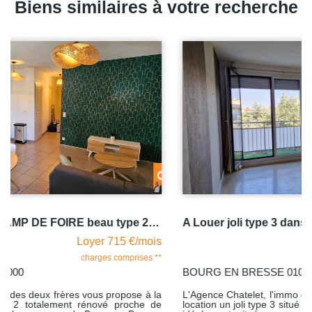
Biens similaires à votre recherche
A Louer joli type 3 dans copropriété de standing à 5 mn du centre ville de BOURG EN BRESSE
s
Loyer 770 €/mois
*
charges comprises **
BOURG EN BRESSE 01000
a
L'Agence Chatelet, l'immo des deux frères vous propose à la
e
location un joli type 3 situé au 6 ème étage d'une copropriété