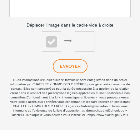
Déplacer l'image dans le cadre vide à droite
ENVOYER
« Les informations recueillies sur ce formulaire sont enregistrées dans un fichier
informatisé par CHATELET - L'IMMO DES 2 FRÈRES pour gérer votre demande de
contact. Elles sont conservées pour la durée nécessaire à la gestion de la relation
client dans le respect des prescriptions légales applicables et sont destinées à nos
conseillers Conformément à la loi « informatique et libertés », vous pouvez exercer
votre droit d'accès aux données vous concernant et les faire rectifier en contactant
CHATELET - L'IMMO DES 2 FRÈRES agence-chatelet@wanadoo.fr. Nous vous
informons de l'existence de la liste d'opposition au démarchage téléphonique «
Bloctel », sur laquelle vous pouvez vous inscrire ici :
https://www.bloctel.gouv.fr/
»