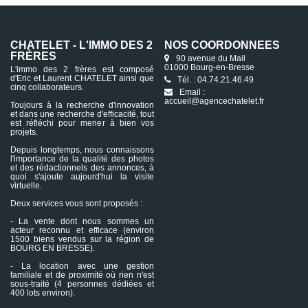
CHATELET - L'IMMO DES 2
NOS COORDONNÉES
FRÈRES
90 avenue du Mail
01000 Bourg-en-Bresse
L'immo des 2 frères est composé
d'Eric et Laurent CHATELET ainsi que
Tél. : 04.74.21.46.49
cinq collaborateurs.
Email :
accueil@agencechatelet.fr
Toujours à la recherche d'innovation
et dans une recherche d'efficacité, tout
est réfléchi pour mener à bien vos
projets.
Depuis longtemps, nous connaissons
l'importance de la qualité des photos
et des rédactionnels des annonces, à
quoi s'ajoute aujourd'hui la visite
virtuelle.
Deux services vous sont proposés :
- La vente dont nous sommes un
acteur reconnu et efficace (environ
1500 biens vendus sur la région de
BOURG EN BRESSE).
- La location avec une gestion
familiale et de proximité où rien n'est
sous-traité (4 personnes dédiées et
400 lots environ).