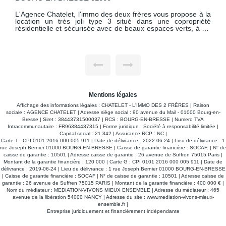
L'Agence Chatelet, l'immo des deux frères vous propose à la
location un très joli type 3 situé dans une copropriété
résidentielle et sécurisée avec de beaux espaces verts, à dix
minutes à pieds du centre ville. Ce beau type 3 situé dans la
résidence AUBRY RENAISSANCE, d'une superficie de 74m2
, au premier étage comprend une entrée, un séjour lumineux
ouvert sur une cuisine aménagée et équipée avec accès à
un balcon exposé sud d'une surface de 11m2, un
dégagement desservant deux chambres dont l'une avec
placard mural, une salle d'eau et un WC individuel. Possibilité
de parking non privatif. Libre au 05.08.2026 Une visite
virtuelle est disponible : https://tour.previsite.com/FB8E115F-
Mentions légales
4557-2ED0-1DCC-E2A2C7878227
Affichage des informations légales : CHATELET - L'IMMO DES 2 FRÈRES | Raison
sociale : AGENCE CHATELET | Adresse siège social : 90 avenue du Mail - 01000 Bourg-en-
Bresse | Siret : 38443731500037 | RCS : BOURG-EN-BRESSE | Numero TVA
Intracommunautaire : FR96384437315 | Forme juridique : Société à responsabilité limitée |
Capital social : 21 342 | Assurance RCP : NC |
Carte T : CPI 0101 2016 000 005 911 | Date de délivrance : 2022-06-24 | Lieu de délivrance : 1
rue Joseph Bernier 01000 BOURG-EN-BRESSE | Caisse de garantie financière : SOCAF. | N° de
caisse de garantie : 10501 | Adresse caisse de garantie : 26 avenue de Suffren 75015 Paris |
Montant de la garantie financière : 120 000 | Carte G : CPI 0101 2016 000 005 911 | Date de
délivrance : 2019-06-24 | Lieu de délivrance : 1 rue Joseph Bernier 01000 BOURG-EN-BRESSE
| Caisse de garantie financière : SOCAF | N° de caisse de garantie : 10501 | Adresse caisse de
garantie : 26 avenue de Suffren 75015 PARIS | Montant de la garantie financière : 400 000 € |
Nom du médiateur : MEDIATION-VIVONS MIEUX ENSEMBLE | Adresse du médiateur : 465
avenue de la libération 54000 NANCY | Adresse du site :
www.mediation-vivons-mieux-
ensemble.fr
|
Entreprise juridiquement et financièrement indépendante