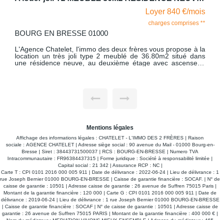
s
Loyer 820 €/mois
*
charges comprises **
BOURG EN BRESSE 01000
a
L'Agence Chatelet, l'immo des deux frères vous propose à la
s
location un bel appartement lumineux de 73.57 m3 situé au
.
2ème étage de la copropriété "Le Corneille". Situé dans un
e
quartier calme, proche de la gare, et dans un écrin de
-
verdure, cet appartement lumineux comprend une grande
e
pièce de vie donnant sur la cuisine meublée et équipée, trois
e
chambres de belles dimensions avec rangements, une salle
e
de bains et WC indépendant, un balcon donnant sur les
espaces verts de la copropriété. Avec comme dépendance
l
une grande cave, parking non nominatif. La copropriété est
fermée par une barrière automatique. Le chauffage est
collectif au gaz - L'eau chaude est produite par un cumulus
Mentions légales
électrique. Des travaux de réfection de la toiture et isolation
de la toiture ont été votés ce qui ne pourra qu'être source de
Affichage des informations légales : CHATELET - L'IMMO DES 2 FRÈRES | Raison
confort. Libre au 23 Octobre 2026
sociale : AGENCE CHATELET | Adresse siège social : 90 avenue du Mail - 01000 Bourg-en-
Bresse | Siret : 38443731500037 | RCS : BOURG-EN-BRESSE | Numero TVA
Intracommunautaire : FR96384437315 | Forme juridique : Société à responsabilité limitée |
Capital social : 21 342 | Assurance RCP : NC |
Carte T : CPI 0101 2016 000 005 911 | Date de délivrance : 2022-06-24 | Lieu de délivrance : 1
rue Joseph Bernier 01000 BOURG-EN-BRESSE | Caisse de garantie financière : SOCAF. | N° de
caisse de garantie : 10501 | Adresse caisse de garantie : 26 avenue de Suffren 75015 Paris |
Montant de la garantie financière : 120 000 | Carte G : CPI 0101 2016 000 005 911 | Date de
délivrance : 2019-06-24 | Lieu de délivrance : 1 rue Joseph Bernier 01000 BOURG-EN-BRESSE
| Caisse de garantie financière : SOCAF | N° de caisse de garantie : 10501 | Adresse caisse de
garantie : 26 avenue de Suffren 75015 PARIS | Montant de la garantie financière : 400 000 € |