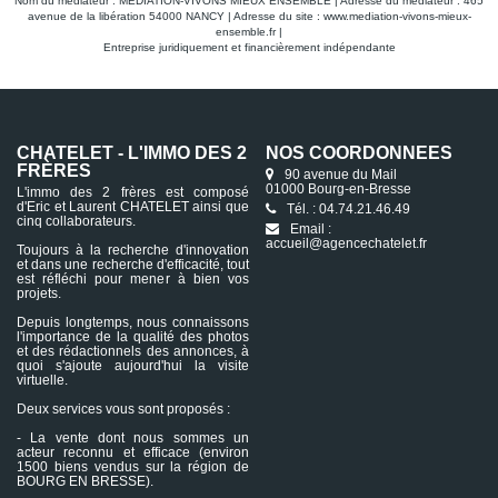
Nom du médiateur : MEDIATION-VIVONS MIEUX ENSEMBLE | Adresse du médiateur : 465
avenue de la libération 54000 NANCY | Adresse du site :
www.mediation-vivons-mieux-
ensemble.fr
|
Entreprise juridiquement et financièrement indépendante
CHATELET - L'IMMO DES 2
NOS COORDONNÉES
FRÈRES
90 avenue du Mail
01000 Bourg-en-Bresse
L'immo des 2 frères est composé
d'Eric et Laurent CHATELET ainsi que
Tél. : 04.74.21.46.49
cinq collaborateurs.
Email :
accueil@agencechatelet.fr
Toujours à la recherche d'innovation
et dans une recherche d'efficacité, tout
est réfléchi pour mener à bien vos
projets.
Depuis longtemps, nous connaissons
l'importance de la qualité des photos
et des rédactionnels des annonces, à
quoi s'ajoute aujourd'hui la visite
virtuelle.
Deux services vous sont proposés :
- La vente dont nous sommes un
acteur reconnu et efficace (environ
1500 biens vendus sur la région de
BOURG EN BRESSE).