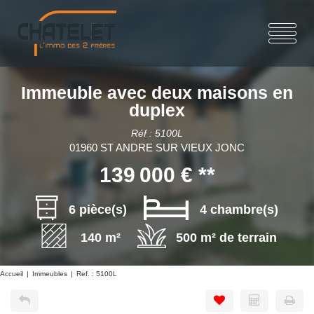
Immeuble avec deux maisons en
duplex
Réf : 5100L
01960 ST ANDRE SUR VIEUX JONC
139 000 €
**
6 pièce(s)
4 chambre(s)
140 m²
500 m² de terrain
Accueil
Immeubles
Ref. : 5100L