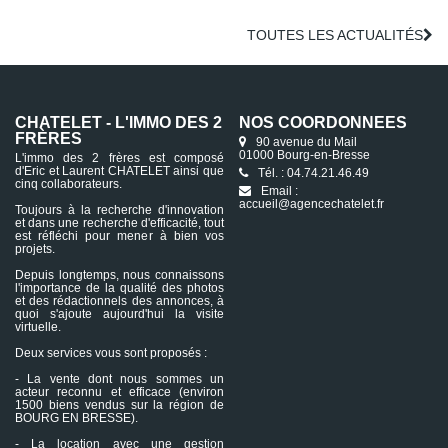
TOUTES LES ACTUALITÉS
CHATELET - L'IMMO DES 2
NOS COORDONNÉES
FRÈRES
90 avenue du Mail
01000 Bourg-en-Bresse
L'immo des 2 frères est composé
d'Eric et Laurent CHATELET ainsi que
Tél. : 04.74.21.46.49
cinq collaborateurs.
Email :
accueil@agencechatelet.fr
Toujours à la recherche d'innovation
et dans une recherche d'efficacité, tout
est réfléchi pour mener à bien vos
projets.
Depuis longtemps, nous connaissons
l'importance de la qualité des photos
et des rédactionnels des annonces, à
quoi s'ajoute aujourd'hui la visite
virtuelle.
Deux services vous sont proposés :
- La vente dont nous sommes un
acteur reconnu et efficace (environ
1500 biens vendus sur la région de
BOURG EN BRESSE).
- La location avec une gestion