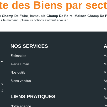
te des Biens par sec
e Champ De Foire
,
Immeuble Champ De Foire
,
Maison Champ De F
 le moment , plusieurs options s'offrent à vous :
NOS SERVICES
A
Estimation
Ma
nt
Alerte Email
Ma
Nos outils
Ma
Biens vendus
Ap
ne
Ma
r à
LIENS PRATIQUES
Ap
Pa
Notre agence