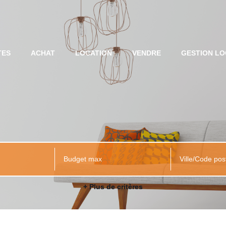
TES
ACHAT
LOCATION
VENDRE
GESTION LO
Ville/Code pos
+ Plus de critères