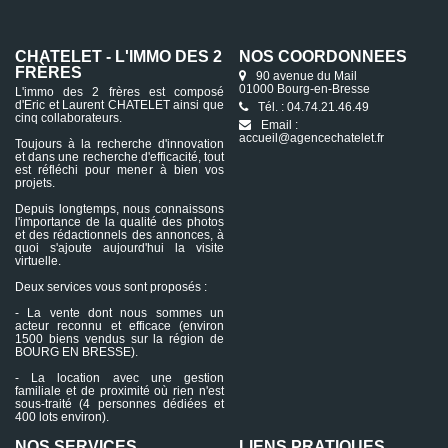
CHATELET - L'IMMO DES 2
NOS COORDONNÉES
FRÈRES
90 avenue du Mail
01000 Bourg-en-Bresse
L'immo des 2 frères est composé
d'Eric et Laurent CHATELET ainsi que
Tél. : 04.74.21.46.49
cinq collaborateurs.
Email :
accueil@agencechatelet.fr
Toujours à la recherche d'innovation
et dans une recherche d'efficacité, tout
est réfléchi pour mener à bien vos
projets.
Depuis longtemps, nous connaissons
l'importance de la qualité des photos
et des rédactionnels des annonces, à
quoi s'ajoute aujourd'hui la visite
virtuelle.
Deux services vous sont proposés :
- La vente dont nous sommes un
acteur reconnu et efficace (environ
1500 biens vendus sur la région de
BOURG EN BRESSE).
- La location avec une gestion
familiale et de proximité où rien n'est
sous-traité (4 personnes dédiées et
400 lots environ).
NOS SERVICES
LIENS PRATIQUES