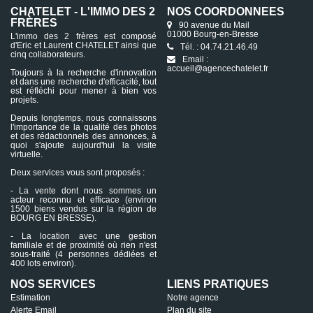
CHATELET - L'IMMO DES 2
NOS COORDONNÉES
FRÈRES
90 avenue du Mail
01000 Bourg-en-Bresse
L'immo des 2 frères est composé
d'Eric et Laurent CHATELET ainsi que
Tél. : 04.74.21.46.49
cinq collaborateurs.
Email :
accueil@agencechatelet.fr
Toujours à la recherche d'innovation
et dans une recherche d'efficacité, tout
est réfléchi pour mener à bien vos
projets.
Depuis longtemps, nous connaissons
l'importance de la qualité des photos
et des rédactionnels des annonces, à
quoi s'ajoute aujourd'hui la visite
virtuelle.
Deux services vous sont proposés :
- La vente dont nous sommes un
acteur reconnu et efficace (environ
1500 biens vendus sur la région de
BOURG EN BRESSE).
- La location avec une gestion
familiale et de proximité où rien n'est
sous-traité (4 personnes dédiées et
400 lots environ).
NOS SERVICES
LIENS PRATIQUES
Estimation
Notre agence
Alerte Email
Plan du site