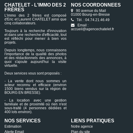
CHATELET - L'IMMO DES 2
NOS COORDONNÉES
FRÈRES
90 avenue du Mail
01000 Bourg-en-Bresse
L'immo des 2 frères est composé
d'Eric et Laurent CHATELET ainsi que
Tél. : 04.74.21.46.49
cinq collaborateurs.
Email :
accueil@agencechatelet.fr
Toujours à la recherche d'innovation
et dans une recherche d'efficacité, tout
est réfléchi pour mener à bien vos
projets.
Depuis longtemps, nous connaissons
l'importance de la qualité des photos
et des rédactionnels des annonces, à
quoi s'ajoute aujourd'hui la visite
virtuelle.
Deux services vous sont proposés :
- La vente dont nous sommes un
acteur reconnu et efficace (environ
1500 biens vendus sur la région de
BOURG EN BRESSE).
- La location avec une gestion
familiale et de proximité où rien n'est
sous-traité (4 personnes dédiées et
400 lots environ).
NOS SERVICES
LIENS PRATIQUES
Estimation
Notre agence
Alerte Email
Plan du site