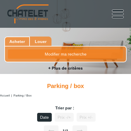
Acheter
Louer
Modifier ma recherche
+ Plus de critères
Parking / box
Accueil
Parking / Box
Trier par :
Date
Prix -/+
Prix +/-