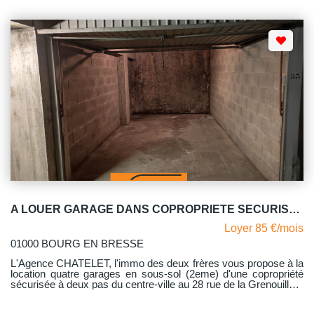
rue de la Grenouillère à Bourg-en-Bresse. Libre de suite.
A LOUER GARAGE DANS COPROPRIETE SECURISEE
Loyer 85 €/mois
01000 BOURG EN BRESSE
L'Agence CHATELET, l'immo des deux frères vous propose à la
location quatre garages en sous-sol (2eme) d'une copropriété
sécurisée à deux pas du centre-ville au 28 rue de la Grenouillère
à Bourg-en-Bresse. Idéal pour une personne habitant ou
travaillant au centre-ville. Quatre garages libres.