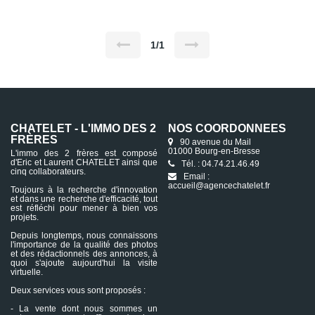
1/1
CHATELET - L'IMMO DES 2
NOS COORDONNÉES
FRÈRES
90 avenue du Mail
01000 Bourg-en-Bresse
L'immo des 2 frères est composé
d'Eric et Laurent CHATELET ainsi que
Tél. : 04.74.21.46.49
cinq collaborateurs.
Email :
accueil@agencechatelet.fr
Toujours à la recherche d'innovation
et dans une recherche d'efficacité, tout
est réfléchi pour mener à bien vos
projets.
Depuis longtemps, nous connaissons
l'importance de la qualité des photos
et des rédactionnels des annonces, à
quoi s'ajoute aujourd'hui la visite
virtuelle.
Deux services vous sont proposés :
- La vente dont nous sommes un