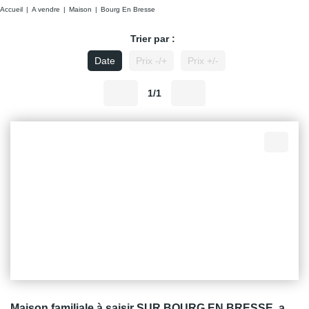
Accueil
A vendre
Maison
Bourg En Bresse
Trier par :
Date
Prix -/+
Prix +/-
1/1
Maison familiale à saisir SUR BOURG EN BRESSE, au Peloux, proximité écoles et gare