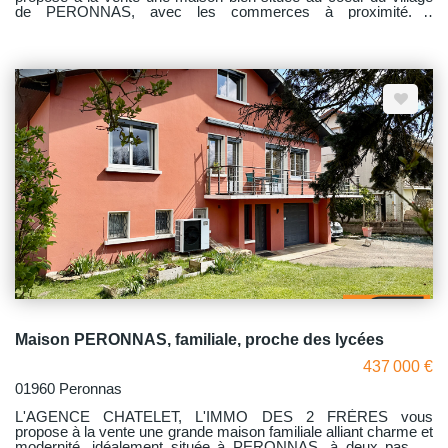
de PERONNAS, avec les commerces à proximité. *
Description : - Le rez-de-chaussée en plus d'une chaufferie et
d'un débarras, 100 m² facilement aménageable en une pièce de
vie de plain-pied très cohérente - À l'étage : pour un total de 134
m² une véranda spacieuse, un salon-séjour, une cuisine, trois
chambres, une salle de bains, des toilettes - Deux autres
dépendances, de 48 et 39 m², idéal pour un artisan ou pour un
bricoleur. * Les plus : - Menuiseries en double vitrage PVC -
Chauffage au gaz de ville installation compatible pompe à
chaleur - Toiture refaite en 2016 + 40 cm de laine de roche en
2022 - Emplacement très calme
Maison PERONNAS, familiale, proche des lycées
437 000 €
01960 Peronnas
L'AGENCE CHATELET, L'IMMO DES 2 FRÈRES vous
propose à la vente une grande maison familiale alliant charme et
modernité, idéalement située à PERONNAS, à deux pas du