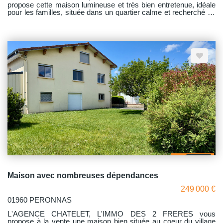
propose cette maison lumineuse et très bien entretenue, idéale
pour les familles, située dans un quartier calme et recherché de
PERONNAS, à proximité immédiate des lycées de Bourg-en-
Bresse. * Atouts majeurs : - Emplacement privilégié : Allée peu
circulée, environnement verdoyant et paisible. - Proximité :
Accès rapide aux lycées de Bourg-en-Bresse et aux
commodités. - Jardin clos, arboré et sécurisé avec portail
motorisé pour une intimité totale. * Pièces principales : - Salon-
séjour spacieux de 32 m² - Cuisine équipée (2017) avec
espaces de rangement optimisés. - 4 chambres ( + une 5ème
chambre au rez-de-chaussée à finaliser). - Salle d'eau récente
et actuelle * Dépendances : - Garage double de 37 m² (2
voitures). - Atelier de 26 m² (idéal pour bricolage). - Cellier 12 m²
(6° chambre possible) * Travaux récents : - Zinguerie (2020) -
Muret de clôture (2021) - Poêle à granulés (2022) Économies
d'énergie et confort assurés ! - Volets (2023) - Cuisine (2017)
Maison avec nombreuses dépendances
249 000 €
01960 PERONNAS
L'AGENCE CHATELET, L'IMMO DES 2 FRERES vous
propose à la vente une maison bien située au coeur du village